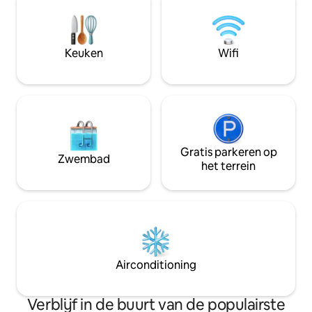
koude hapjes. Act
privé Pilates-les o
van wandelen en a
buurt. We kijken ern
Keuken
Wifi
Gratis parkeren op
Zwembad
het terrein
Airconditioning
Verblijf in de buurt van de populairste