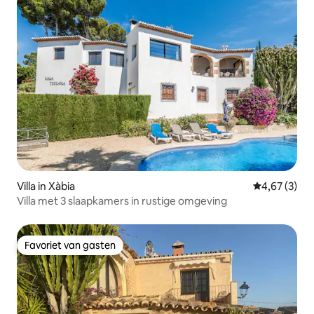
Villa in Xàbia
Gemiddelde b
4,67 (3)
Villa met 3 slaapkamers in rustige omgeving
Favoriet van gasten
Favoriet van gasten