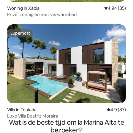
Woning in Xàbia
Gemiddelde be
4,94 (85)
Privé, zonnig en met verwarmbad
Superhost
Superhost
Villa in Teulada
Gemiddelde b
4,9 (87)
Luxe Villa Beatriz Moraira
Wat is de beste tijd om la Marina Alta te
bezoeken?