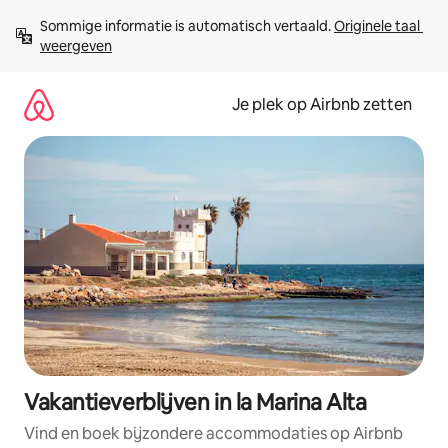
Ga
Sommige informatie is automatisch vertaald. 
Originele taal 
direct
weergeven
naar
inhoud
Je plek op Airbnb zetten
Vakantieverblijven in la Marina Alta
Vind en boek bijzondere accommodaties op Airbnb