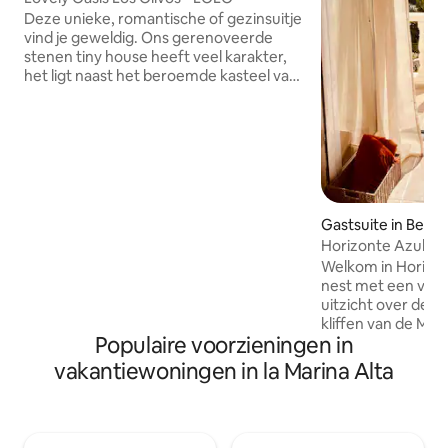
Deze unieke, romantische of gezinsuitje
vind je geweldig. Ons gerenoveerde
stenen tiny house heeft veel karakter,
het ligt naast het beroemde kasteel van
Guadalest en het uitzicht op de bergen
vanaf het perceel zijn adembenemend.
De toegang is heel gemakkelijk naast de
weg cv-70, en je kunt je volledig
loskoppelen in de natuur, deze
authentieke regio ontdekken,
wandelen, kajakken op het meer,
Gastsuite in Benit
fietsen, eten bij veel lokale restaurants
Horizonte Azul - s
etc. We hebben een enorme houten
geweldig zeezicht
pergola, water van citern, zonne-
Welkom in Horizon
energie met 5kw batery, 2 douches.
nest met een ver
uitzicht over de z
kliffen van de Mor
Populaire voorzieningen in
een mooie woonwi
stijlvolle kamers 
vakantiewoningen in la Marina Alta
zijn ze verbonden
badkamer. Op je e
terras kun je een 
met wastafel bere