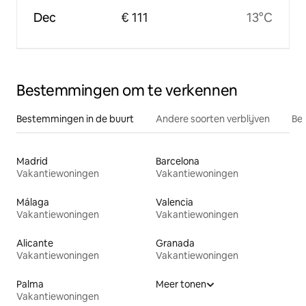
Dec
€ 111
13°C
Bestemmingen om te verkennen
Bestemmingen in de buurt
Andere soorten verblijven
Bes
Madrid
Barcelona
Vakantiewoningen
Vakantiewoningen
Málaga
Valencia
Vakantiewoningen
Vakantiewoningen
Alicante
Granada
Vakantiewoningen
Vakantiewoningen
Palma
Meer tonen
Vakantiewoningen