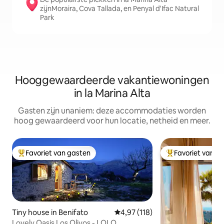
zijnMoraira, Cova Tallada, en Penyal d'Ifac Natural
Park
Hooggewaardeerde vakantiewoningen
in la Marina Alta
Gasten zijn unaniem: deze accommodaties worden
hoog gewaardeerd voor hun locatie, netheid en meer.
Favoriet van gasten
Favoriet van g
Topfavoriet van gasten
Topfavoriet van 
Tiny house in Benifato
Gemiddelde beoordeling van 4,9
4,97 (118)
Lovely Oasis Los Olivos - LOLO