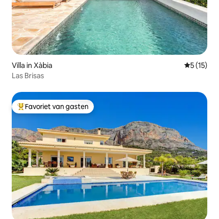
Villa in Xàbia
Gemiddeld
5 (15)
Las Brisas
Favoriet van gasten
Topfavoriet van gasten