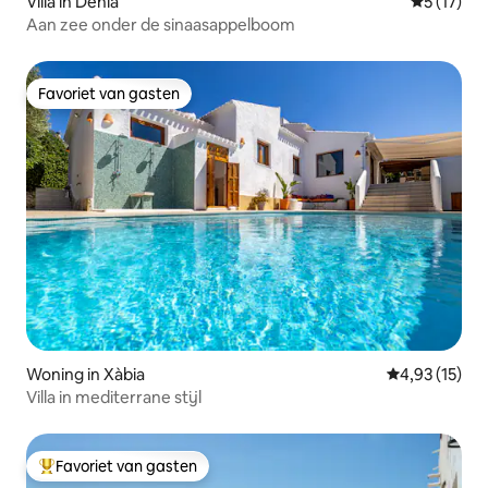
Villa in Dénia
Gemiddeld
5 (17)
Aan zee onder de sinaasappelboom
Favoriet van gasten
Favoriet van gasten
Woning in Xàbia
Gemiddelde be
4,93 (15)
Villa in mediterrane stijl
Favoriet van gasten
Topfavoriet van gasten