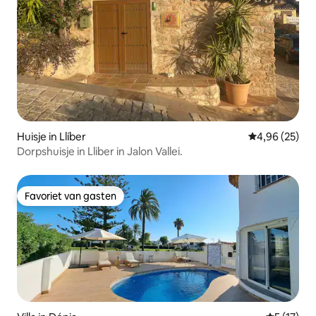
Huisje in Llíber
Gemiddelde be
4,96 (25)
Dorpshuisje in Lliber in Jalon Vallei.
Favoriet van gasten
Favoriet van gasten