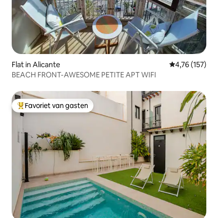
Flat in Alicante
Gemiddelde beo
4,76 (157)
BEACH FRONT-AWESOME PETITE APT WIFI
Favoriet van gasten
Topfavoriet van gasten