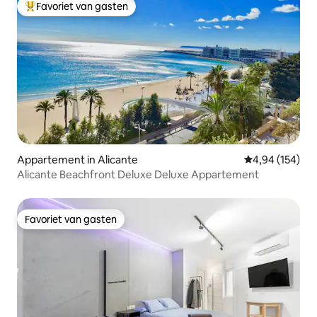
Favoriet van gasten
Topfavoriet van gasten
Appartement in Alicante
Gemiddelde beo
4,94 (154)
Alicante Beachfront Deluxe Deluxe Appartement
Favoriet van gasten
Favoriet van gasten