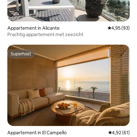
Appartement in Alicante
Gemiddelde be
4,95 (93)
Prachtig appartement met zeezicht
Superhost
Superhost
Appartement in El Campello
Gemiddelde be
4,92 (61)