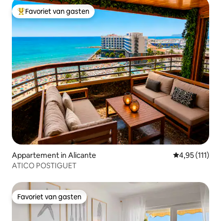
Favoriet van gasten
Topfavoriet van gasten
Appartement in Alicante
Gemiddelde be
4,95 (111)
ATICO POSTIGUET
Favoriet van gasten
Favoriet van gasten