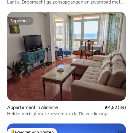
Lantia. Droomachtige zonsopgangen en zwembad met
uitzicht
Superhost
Superhost
Appartement in Alicante
Gemiddelde be
4,82 (39)
Helder verblijf met zeezicht op de 11e verdieping
Favoriet van gasten