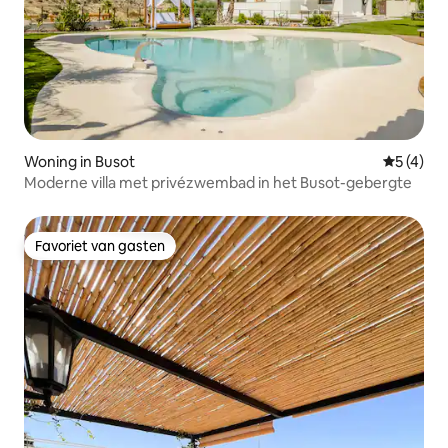
Woning in Busot
Gemiddeld
5 (4)
Moderne villa met privézwembad in het Busot-gebergte
Favoriet van gasten
Favoriet van gasten