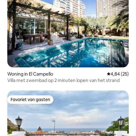
Woning in El Campello
Gemiddelde be
4,84 (25)
Villa met zwembad op 2 minuten lopen van het strand
Favoriet van gasten
Favoriet van gasten