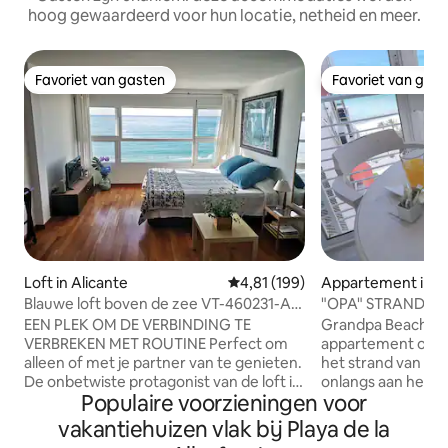
hoog gewaardeerd voor hun locatie, netheid en meer.
Favoriet van gasten
Favoriet van gas
Favoriet van gasten
Favoriet van gas
Loft in Alicante
Gemiddelde beoordeling van 4,8
4,81 (199)
Appartement in Al
Blauwe loft boven de zee VT-460231-A.
"OPA" STRANDHUI
IDEAAL VOOR KOPPELS
EEN PLEK OM DE VERBINDING TE
Grandpa Beach Ho
VERBREKEN MET ROUTINE Perfect om
appartement op 13
alleen of met je partner van te genieten.
het strand van Alb
De onbetwiste protagonist van de loft is
onlangs aan het 
Populaire voorzieningen voor
de zee. JE zult genieten van een unieke
prachtig uitzicht 
ervaring, het GEVOEL van LEVEN OP een
Zee. Je hebt veen
vakantiehuizen vlak bij Playa de la
BOOT. Laat jezelf luisteren naar het
strand vanaf de ur