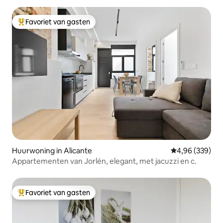
Favoriet van gasten
Topfavoriet van gasten
Huurwoning in Alicante
Gemiddelde beo
4,96 (339)
Appartementen van Jorlén, elegant, met jacuzzi en c.
Favoriet van gasten
Topfavoriet van gasten