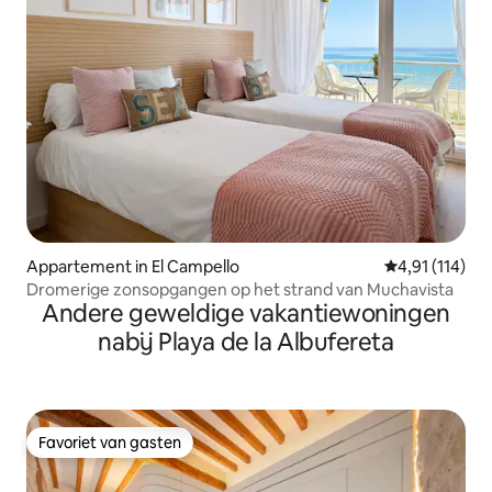
Appartement in El Campello
Gemiddelde be
4,91 (114)
Dromerige zonsopgangen op het strand van Muchavista
Andere geweldige vakantiewoningen
nabij Playa de la Albufereta
Favoriet van gasten
Favoriet van gasten