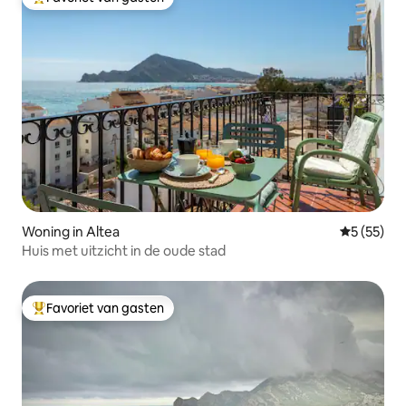
Topfavoriet van gasten
Woning in Altea
Gemiddelde
5 (55)
Huis met uitzicht in de oude stad
Favoriet van gasten
Topfavoriet van gasten