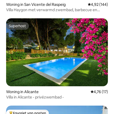
Woning in San Vicente del Raspeig
Gemiddelde beo
4,92 (144)
Villa Haygon met verwarmd zwembad, barbecue en
sauna
Superhost
Superhost
Woning in Alicante
Gemiddelde b
4,76 (17)
Villa in Alicante - privézwembad -
Favoriet van gasten