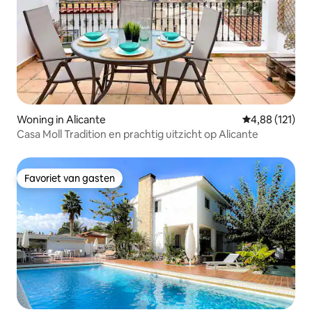
Woning in Alicante
Gemiddelde beo
4,88 (121)
Casa Moll Tradition en prachtig uitzicht op Alicante
Favoriet van gasten
Favoriet van gasten