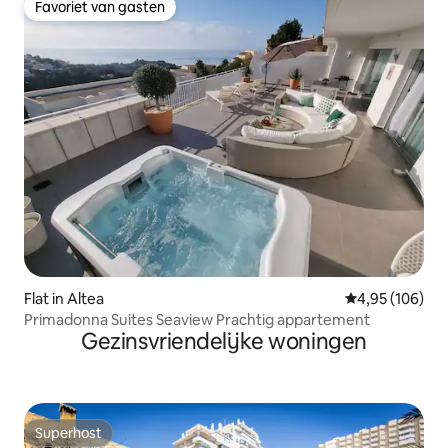
Favoriet van gasten
Favoriet van gasten
Flat in Altea
Gemiddelde beo
4,95 (106)
Primadonna Suites Seaview Prachtig appartement
Gezinsvriendelijke woningen
Superhost
Superhost