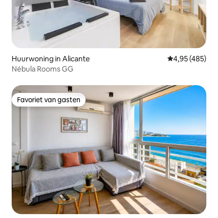
Huurwoning in Alicante
Gemiddelde beo
4,95 (485)
Nébula Rooms GG
Favoriet van gasten
Favoriet van gasten