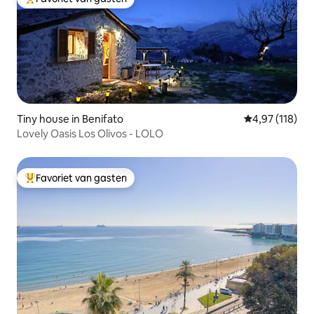
Topfavoriet van gasten
Tiny house in Benifato
Gemiddelde beo
4,97 (118)
Lovely Oasis Los Olivos - LOLO
Favoriet van gasten
Topfavoriet van gasten