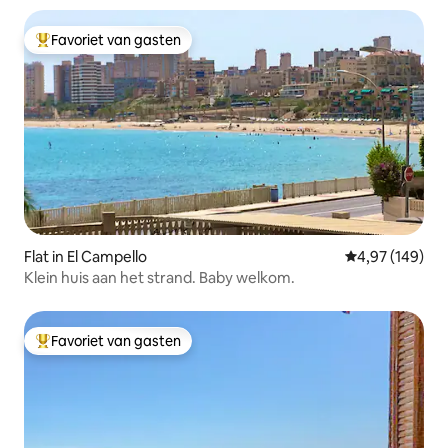
Favoriet van gasten
Topfavoriet van gasten
Flat in El Campello
Gemiddelde beo
4,97 (149)
Klein huis aan het strand. Baby welkom.
Favoriet van gasten
Topfavoriet van gasten