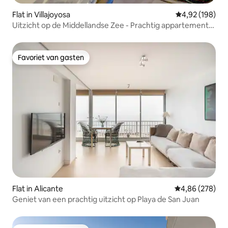
Flat in Villajoyosa
Gemiddelde beo
4,92 (198)
Uitzicht op de Middellandse Zee - Prachtig appartement
met 2 slaapkamers.
Favoriet van gasten
Favoriet van gasten
Flat in Alicante
Gemiddelde beo
4,86 (278)
Geniet van een prachtig uitzicht op Playa de San Juan