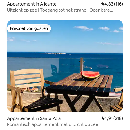
Appartement in Alicante
Gemiddelde beo
4,83 (116)
Uitzicht op zee | Toegang tot het strand | Openbare
parkeergelegenheid
Favoriet van gasten
Favoriet van gasten
Appartement in Santa Pola
Gemiddelde beo
4,91 (218)
Romantisch appartement met uitzicht op zee