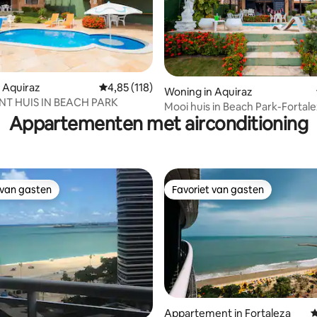
 Aquiraz
Gemiddelde beoordeling van 4,85 op 5, 118 r
4,85 (118)
 van 4,97 op 5, 153 recensies
Woning in Aquiraz
T HUIS IN BEACH PARK
Mooi huis in Beach Park-Fortal
Appartementen met airconditioning
 van gasten
Favoriet van gasten
 van gasten
Favoriet van gasten
eling van 5 op 5, 6 recensies
Appartement in Fortaleza
G