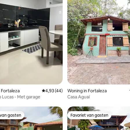
 van 4,82 op 5, 111 recensies
 Fortaleza
Gemiddelde beoordeling van 4,93 op 5, 44 r
4,93 (44)
Woning in Fortaleza
o Lucas - Met garage
Casa Aguaí
 van gasten
Favoriet van gasten
 van gasten
Favoriet van gasten