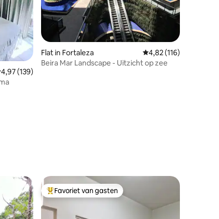
ecensies
Flat in Fortaleza
Gemiddelde beoordelin
4,82 (116)
Beira Mar Landscape - Uitzicht op zee
emiddelde beoordeling van 4,97 op 5, 139 recensies
4,97 (139)
ema
Favoriet van gasten
Topfavoriet van gasten