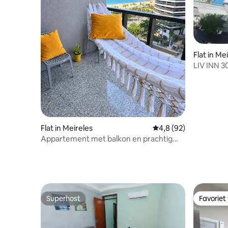
Flat in Me
LIV INN 30
personen
Flat in Meireles
Gemiddelde beoordeli
4,8 (92)
Appartement met balkon en prachtig
uitzicht op zee | 90 m van de boulevard
Superhost
Favoriet
Superhost
Favoriet