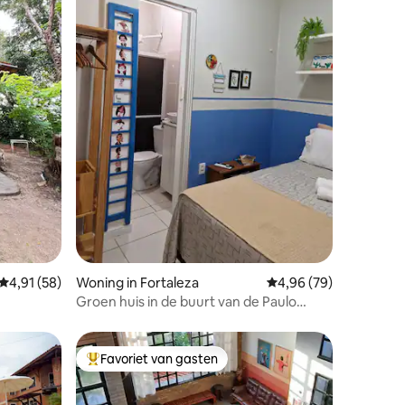
ecensies
Gemiddelde beoordeling van 4,91 op 5, 58 recensies
4,91 (58)
Woning in Fortaleza
Gemiddelde beoordelin
4,96 (79)
Groen huis in de buurt van de Paulo
Sarasate-sporthal.
Favoriet van gasten
Topfavoriet van gasten