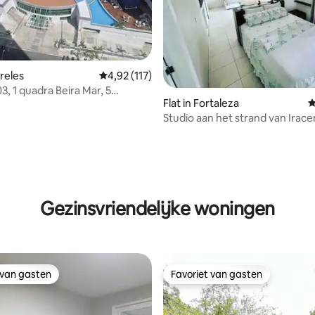
ireles
Gemiddelde beoordeling van 4,92 op 5, 117 r
4,92 (117)
3, 1 quadra Beira Mar, 5
Flat in Fortaleza
G
.
Studio aan het strand van Irac
ng van 4,8 op 5, 92 recensies
Gezinsvriendelijke woningen
 van gasten
Favoriet van gasten
 van gasten
Favoriet van gasten