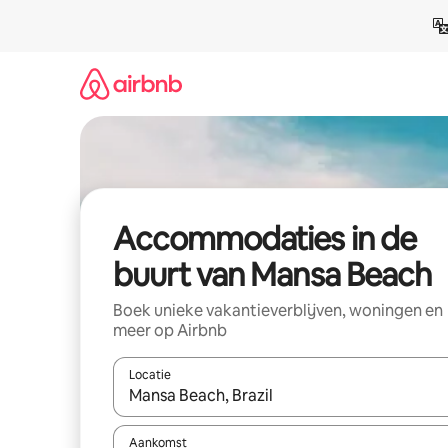
Ga
direct
naar
inhoud
Accommodaties in de
buurt van Mansa Beach
Boek unieke vakantieverblijven, woningen en
meer op Airbnb
Locatie
Wanneer er resultaten beschikbaar zijn, maak je 
Aankomst