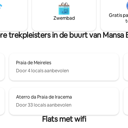
de suite en woonkamer, volled
an ontbijt tot diner , een markt
keuken, woonkamer met slaap
ice en een andere minimarkt 24
Gratis p
twee slaapkamers (1 suite), tw
ag . Kom en breng geweldige
Zwembad
volledige badkamers, in de me
t
r in het Landscape
gewaardeerde omgeving van Fo
um in Fortaleza ....
e trekpleisters in de buurt van Mansa
Praia de Meireles
Door 4 locals aanbevolen
Aterro da Praia de Iracema
Door 33 locals aanbevolen
Flats met wifi