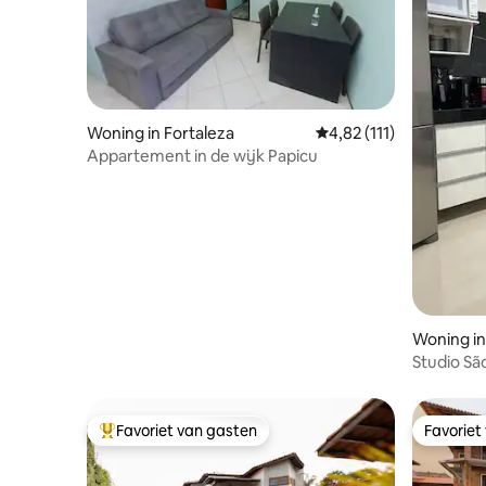
Woning in Fortaleza
Gemiddelde beoordeling
4,82 (111)
Appartement in de wijk Papicu
Woning in
Studio Sã
Favoriet van gasten
Favoriet
Topfavoriet van gasten
Favoriet