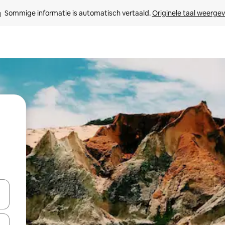
Sommige informatie is automatisch vertaald. 
Originele taal weerge
een keuze met je de pijltjestoetsen omhoog en omlaag, óf door te tikk