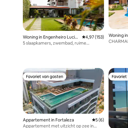
Woning in
Woning in Engenheiro Lucian
Gemiddelde beoordeling
4,97 (153)
CHARMAN
o Cavalcante
5 slaapkamers, zwembad, ruime
buitenruimte, Casa Maria
Favoriet van gasten
Favoriet
Favoriet van gasten
Favoriet
Appartement in Fortaleza
Gemiddelde beoord
5 (6)
Appartement met uitzicht op zee in