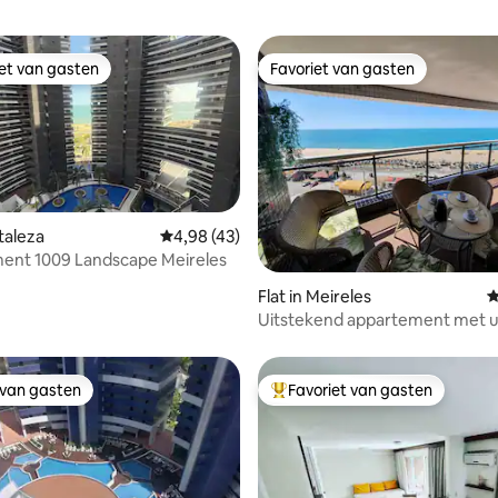
iet van gasten
Favoriet van gasten
iet van gasten
Favoriet van gasten
rtaleza
Gemiddelde beoordeling van 4,98 op 5, 43 r
4,98 (43)
ent 1009 Landscape Meireles
 van 4,93 op 5, 126 recensies
Flat in Meireles
G
Uitstekend appartement met ui
zee - 8° Platinum
 van gasten
Favoriet van gasten
 van gasten
Topfavoriet van gasten