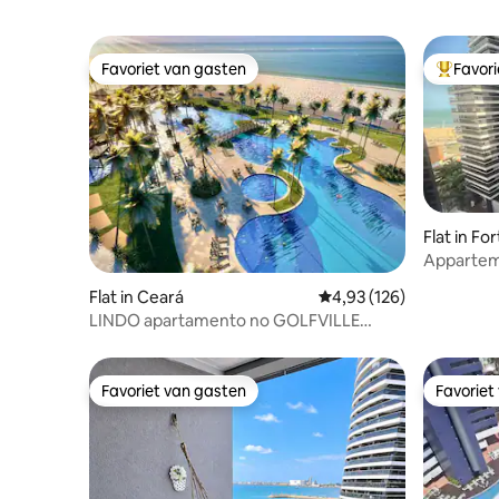
Favoriet van gasten
Favor
Favoriet van gasten
Topfavor
Flat in Fo
Appartem
Flat in Ceará
Gemiddelde beoordeling
4,93 (126)
LINDO apartamento no GOLFVILLE
RESORT - BEACH PARK
Favoriet van gasten
Favoriet
Favoriet van gasten
Favoriet