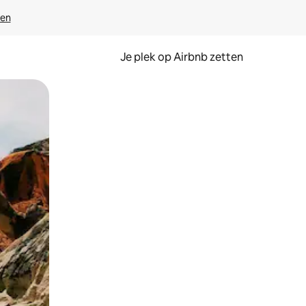
ven
Je plek op Airbnb zetten
en of swipen.