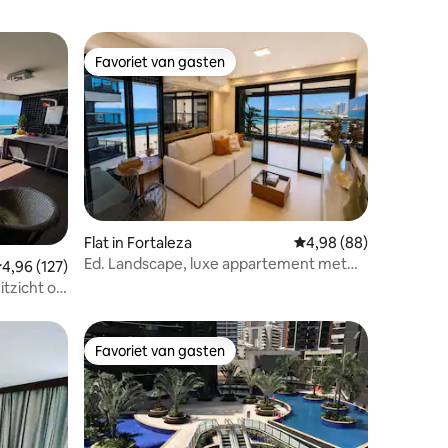
Favoriet van gasten
Favoriet van gasten
ecensies
Flat in Fortaleza
Gemiddelde beoordelin
4,98 (88)
Ed. Landscape, luxe appartement met
emiddelde beoordeling van 4,96 op 5, 127 recensies
4,96 (127)
uitzicht op zee
tzicht op
Favoriet van gasten
Favoriet van gasten