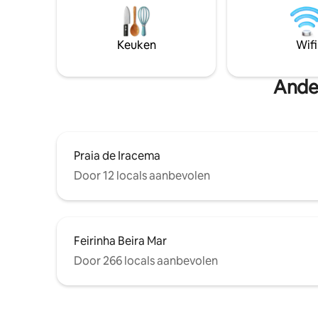
serveert v
ALLE KAMERS EN IN DE WOONKAMER.
voor serv
➡️alugue_por_season_fortaleza
uur per d
Keuken
Wifi
dagen doo
condomini
Ander
Praia de Iracema
Door 12 locals aanbevolen
Feirinha Beira Mar
Door 266 locals aanbevolen