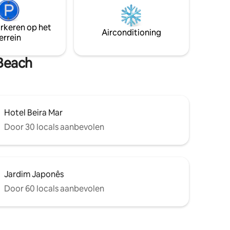
Volledige en uitgeruste keuken: Alles is
ige
ontworpen om je je thuis te laten voelen
bank,
en te genieten van ongelooflijke dagen
arkeren op het
ee
Airconditioning
aan zee. 🌊
est
errein
rtaleza!
 Beach
Hotel Beira Mar
Door 30 locals aanbevolen
Jardim Japonês
Door 60 locals aanbevolen