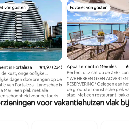
iet van gasten
Favoriet van gasten
iet van gasten
Favoriet van gasten
 van 4,89 op 5, 129 recensies
Appartement in Meireles
G
nt in Fortaleza
Gemiddelde beoordeling van 4,97 op 5, 234 r
4,97 (234)
Perfect uitzicht op de ZEE - L
 de kust, ongelooflijke
16e verdieping
* WE HEBBEN GEEN ADVERTENT
n en garage
lijke dagen doorbrengen op de
RESERVERING* Gelegen aan het water,
tie van Fortaleza . Landschap is
de grootste toeristische plek v
ra Mar , een plek met alle
stad! Met een restaurant, bakk
 en schoonheid voor de toerist
markt in het condo zelf, is het d
rzieningen voor vakantiehuizen vlak b
fd op te worden. Het
banken, restaurants, apotheke
um is compleet , met
een blok van de beroemde
n voor volwassenen en
ambachtelijke beurs aan het st
 binnenzwembad, hydro ,
zijn 83 vierkante meter privé, 
tnessruimte , wasserette . Het
vooraan en totaal uitzicht op d
 gemak van een restaurant dat