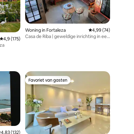
Woning in Fortaleza
Gemiddelde beoordelin
4,99 (74)
Casa de Riba | geweldige inrichting in een
ecensies
Gemiddelde beoordeling van 4,9 op 5, 175 recensies
4,9 (175)
omheind vakantiedorp
eza
Favoriet van gasten
Favoriet van gasten
emiddelde beoordeling van 4,83 op 5, 132 recensies
4,83 (132)