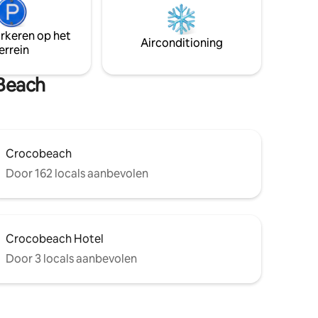
nale
aceitamos pets e crianças por não
ins ligt
termos tela de proteção na sacada.
arkeren op het
Airconditioning
errein
 Beach
Crocobeach
Door 162 locals aanbevolen
Crocobeach Hotel
Door 3 locals aanbevolen