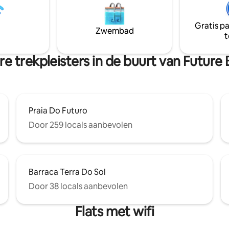
buitenzwembad. De internatio
ent een suite met een
luchthaven Fortaleza Pinto Mart
 bed, airconditioning, smart-tv,
op 11 km afstand.
Gratis p
n bevoorrechte
Zwembad
t
icht bij de nieuwe vismarkten
eza Yacht Club.
e trekpleisters in de buurt van Future
Praia Do Futuro
Door 259 locals aanbevolen
Barraca Terra Do Sol
Door 38 locals aanbevolen
Flats met wifi