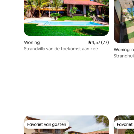
Woning
Gemiddelde beoordelin
4,57 (77)
Strandvilla van de toekomst aan zee
Woning in
Strandhuis
Beach Pa
Favoriet van gasten
Favoriet
Favoriet van gasten
Favoriet