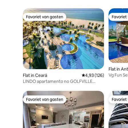
Favoriet van gasten
Favoriet
Favoriet van gasten
Favoriet
Flat in A
Vg Fun Sel
Flat in Ceará
Gemiddelde beoordeling
4,93 (126)
LINDO apartamento no GOLFVILLE
RESORT - BEACH PARK
Favoriet van gasten
Favoriet
Favoriet van gasten
Favoriet