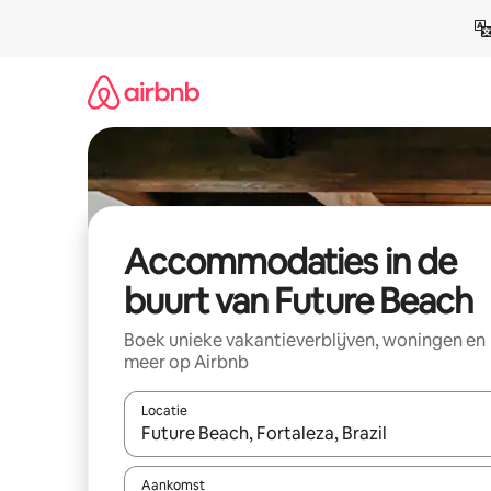
Ga
direct
naar
inhoud
Accommodaties in de
buurt van Future Beach
Boek unieke vakantieverblijven, woningen en
meer op Airbnb
Locatie
Wanneer er resultaten beschikbaar zijn, maak je 
Aankomst