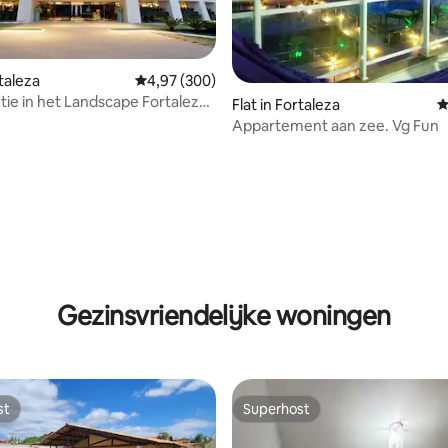
rtaleza
Gemiddelde beoordeling van 4,97 op 5, 300 r
4,97 (300)
tie in het Landscape Fortaleza,
 van 4,91 op 5, 116 recensies
Flat in Fortaleza
G
rsoonskamers
Appartement aan zee. Vg Fun
Gezinsvriendelijke woningen
st
Superhost
st
Superhost