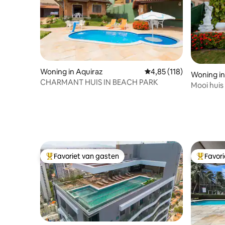
Woning in Aquiraz
Gemiddelde beoordeling
4,85 (118)
Woning in
CHARMANT HUIS IN BEACH PARK
Mooi huis
Favoriet van gasten
Favor
Topfavoriet van gasten
Topfavor