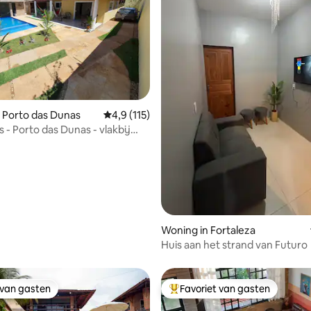
g van 4,57 op 5, 77 recensies
 Porto das Dunas
Gemiddelde beoordeling van 4,9 op 5, 115 r
4,9 (115)
 - Porto das Dunas - vlakbij
rk
Woning in Fortaleza
Huis aan het strand van Futuro
 van gasten
Favoriet van gasten
 van gasten
Topfavoriet van gasten