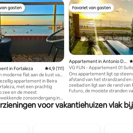
 van gasten
Favoriet van gasten
 van gasten
Favoriet van gasten
Appartement in Antonio Dio
G
 van 4,86 op 5, 103 recensies
go
VG FUN - Appartement 01 Suit
nt in Fortaleza
Gemiddelde beoordeling van 4,9 op 5, 111 r
4,9 (111)
zeezicht
Ons appartement ligt op stee
 moderne flat aan de kust van
afstand van het strandzand en
ezellig appartement in Beira
zeebad en ligt aan de rand van 
rtaleza, met een prachtig
Futuro, de mooiste stranden v
op zee en de meest
Fortaleza. Dichtbij diverse facil
gwekkende zonsondergang in
zoals Hotel Vila Galé, strandkr
rzieningen voor vakantiehuizen vlak bi
Shopping RioMar, onder andere
ent heeft een complete
Appartement van 01 Suite, voll
t alle keukengerei,
keuken, Condominium Veilig ge
apparaat, popcornmachine,
grote recreatieve items. Wij hebben
, koelkast, magnetron en
gratis WiFi tot je beschikking e