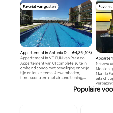
Favoriet van gasten
Favoriet
Favoriet van gasten
Favoriet
Appartement in Antonio Dio
Gemiddelde beoordeling
4,86 (103)
go
Appartement in VG FUN van Praia do
Apparteme
Futuro
Appartement van 01 complete suite in
Nieuwe en
omheind condo met beveiliging en vrije
Fortaleza
Mooi en g
tijd en leuke items: 4 zwembaden,
Mar de Fo
fitnesscentrum met airconditioning,
uitzicht 
speelkamer, jacuzzi en kinderruimte. In
verbazin
het appartement zijn er bed- en
Populaire voo
de stad. Onlangs gerenoveerd, het
badlinnen, een volledige keuken met een
appartem
koelkast, magnetron, koffiezetapparaat,
keuken me
servies en bestek. Er is een smart-tv in
koffiezet
de slaapkamer met een
kookplaat
tweepersoonsbed en een andere smart-
airfryer. Daarnaast heeft het