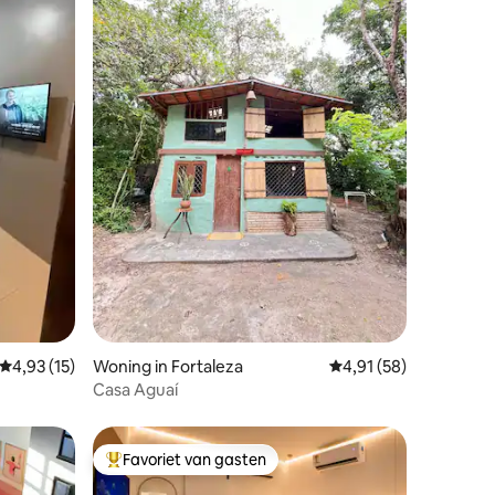
ecensies
Gemiddelde beoordeling van 4,93 op 5, 15 recensies
4,93 (15)
Woning in Fortaleza
Gemiddelde beoordeli
4,91 (58)
Casa Aguaí
Favoriet van gasten
Topfavoriet van gasten