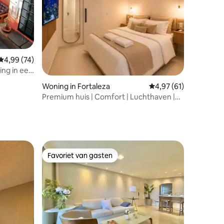
Gemiddelde beoordeling van 4,99 op 5, 74 recensies
4,99 (74)
ing in een
ecensies
Woning in Fortaleza
Gemiddelde beoordeli
4,97 (61)
Premium huis | Comfort | Luchthaven |
Zelf inchecken
Favoriet van gasten
Favoriet van gasten