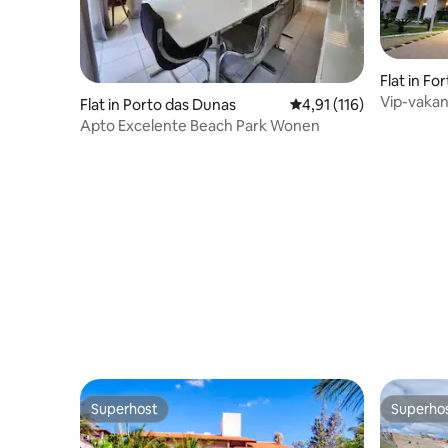
Flat in Fo
Vip-vakan
Flat in Porto das Dunas
Gemiddelde beoordeling
4,91 (116)
2 tweepe
Apto Excelente Beach Park Wonen
Superhost
Superho
Superhost
Superho