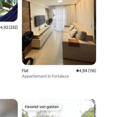
ecensies
emiddelde beoordeling van 4,92 op 5, 232 recensies
4,92 (232)
Flat
Gemiddelde beoordelin
4,94 (116)
Appartement in Fortaleza
Favoriet van gasten
Favoriet van gasten