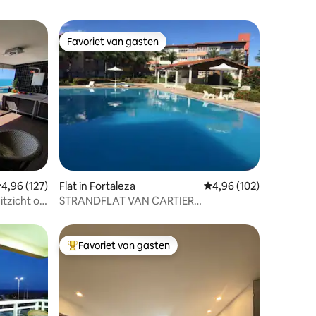
Favoriet van gasten
Favoriet van gasten
ecensies
emiddelde beoordeling van 4,96 op 5, 127 recensies
4,96 (127)
Flat in Fortaleza
Gemiddelde beoordeling
4,96 (102)
tzicht op
STRANDFLAT VAN CARTIER
ENERGIETARIEF INBEGREPEN
Favoriet van gasten
Topfavoriet van gasten