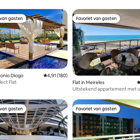
 van gasten
Favoriet van gasten
 van gasten
Favoriet van gasten
ntonio Diogo
Gemiddelde beoordeling van 4,91 op 5, 180 r
4,91 (180)
ect Flat
 van 4,93 op 5, 126 recensies
Flat in Meireles
G
Uitstekend appartement met ui
zee - 8° Platinum
 van gasten
Favoriet van gasten
 van gasten
Favoriet van gasten