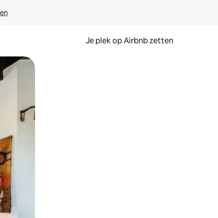
ven
Je plek op Airbnb zetten
en of swipen.