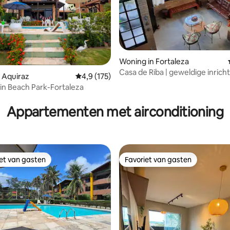
Woning in Fortaleza
Casa de Riba | geweldige inricht
 van 4,85 op 5, 118 recensies
 Aquiraz
Gemiddelde beoordeling van 4,9 op 5, 175 r
4,9 (175)
omheind vakantiedorp
 in Beach Park-Fortaleza
Appartementen met airconditioning
iet van gasten
Favoriet van gasten
iet van gasten
Favoriet van gasten