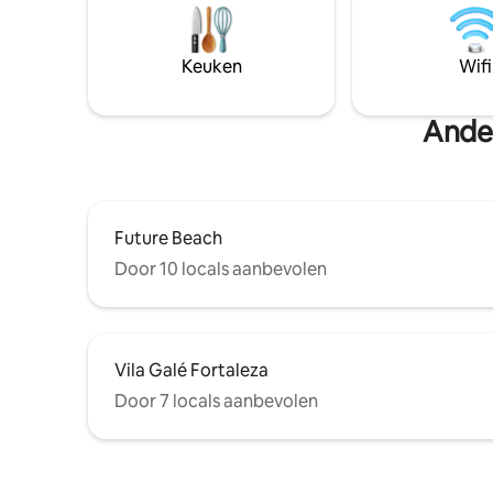
tv met een eenpersoonsbed in de
appartem
woonkamer. We hebben airconditioning
queensize
in de slaapkamer en woonkamer. Het
slaapbank, wifi. Met ee
Keuken
Wifi
appartement heeft gratis wifi van
locatie, d
uitstekende kwaliteit, evenals gratis
en Fortal
overdekte parkeerplaats.
Ander
Future Beach
Door 10 locals aanbevolen
Vila Galé Fortaleza
Door 7 locals aanbevolen