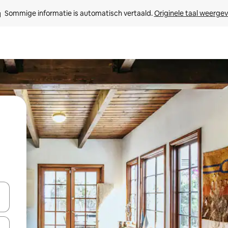
Sommige informatie is automatisch vertaald. 
Originele taal weerge
een keuze met je de pijltjestoetsen omhoog en omlaag, óf door te tikk