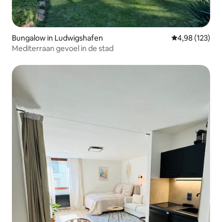
Bungalow in Ludwigshafen
Gemiddelde beo
4,98 (123)
Mediterraan gevoel in de stad