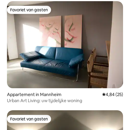
Favoriet van gasten
Favoriet van gasten
Appartement in Mannheim
Gemiddelde be
4,84 (25)
Urban Art Living: uw tijdelijke woning
Favoriet van gasten
Favoriet van gasten