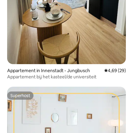
Appartement in Innenstadt - Jungbusch
Gemiddelde be
4,69 (29)
Appartement bij het kasteel/de universiteit
Superhost
Superhost