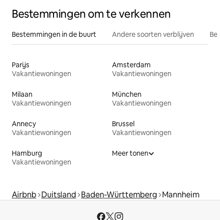
Bestemmingen om te verkennen
Bestemmingen in de buurt
Andere soorten verblijven
Bes
Parijs
Amsterdam
Vakantiewoningen
Vakantiewoningen
Milaan
München
Vakantiewoningen
Vakantiewoningen
Annecy
Brussel
Vakantiewoningen
Vakantiewoningen
Hamburg
Meer tonen
Vakantiewoningen
Airbnb
Duitsland
Baden-Württemberg
Mannheim