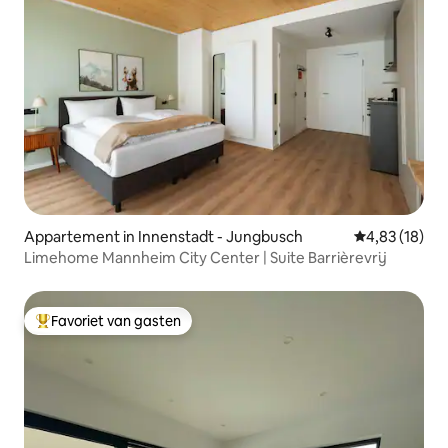
Appartement in Innenstadt - Jungbusch
Gemiddelde be
4,83 (18)
Limehome Mannheim City Center | Suite Barrièrevrij
Favoriet van gasten
Topfavoriet van gasten