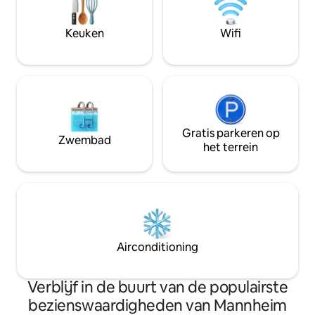
Met het openbaar vervoer zoals SAP
Arena, Nationaltheater, Rosengarten.
Keuken
Wifi
Per auto. Heidelberg (Bergstrasse), Bad
Duerkheim (Weinstrasse)..
Gratis parkeren op
Zwembad
het terrein
Airconditioning
Verblijf in de buurt van de populairste
bezienswaardigheden van Mannheim