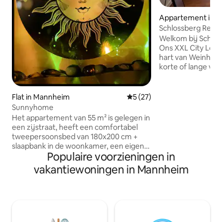
Appartement in 
Schlossberg Reside
penthouse
Welkom bij Schlo
Ons XXL City Loft
hart van Weinheim
korte of lange ver
biedt je een gewel
beste comfort: → 2 comfortabele
kingsize boxsprin
Flat in Mannheim
Gemiddelde beoordeling van
5 (27)
smart-tv en Netfl
Sunnyhome
Nespresso-koffiezet
Het appartement van 55 m² is gelegen in
verschillende soo
een zijstraat, heeft een comfortabel
uit te kiezen → Vol
tweepersoonsbed van 180x200 cm +
keuken – ideaal vo
slaapbank in de woonkamer, een eigen
Centraal gelegen
Populaire voorzieningen in
terras, een badkamer met douche op de
uitzicht! – ervaar
begane grond, een tv met Firestick, een
vakantiewoningen in Mannheim
vaatwasser, een Nespresso-apparaat,
een wasmachine met droger,
thuiskantoorruimtes. Centraal gelegen
accommodatie, op vijf minuten
loopafstand van het stadscentrum,
winkels, restaurants en ontbijtcafés.