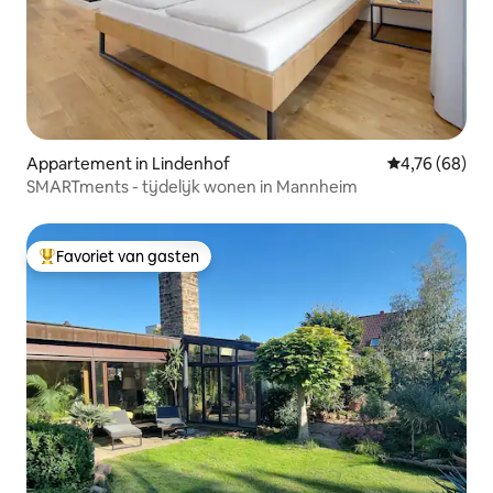
Appartement in Lindenhof
Gemiddelde be
4,76 (68)
SMARTments - tijdelijk wonen in Mannheim
Favoriet van gasten
Topfavoriet van gasten