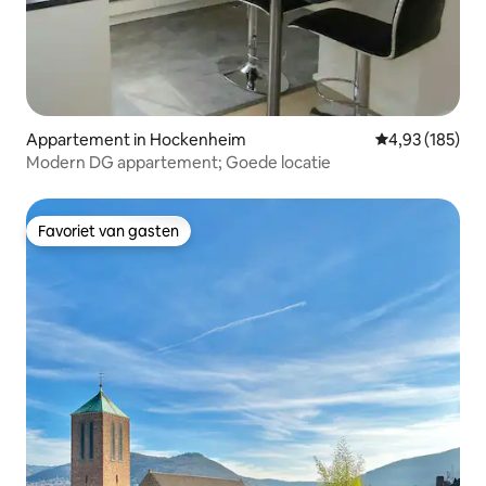
Appartement in Hockenheim
Gemiddelde beo
4,93 (185)
Modern DG appartement; Goede locatie
Favoriet van gasten
Favoriet van gasten