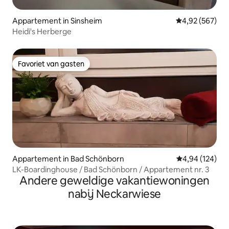
Appartement in Sinsheim
Gemiddelde beo
4,92 (567)
Heidi's Herberge
Favoriet van gasten
Favoriet van gasten
Appartement in Bad Schönborn
Gemiddelde beo
4,94 (124)
LK-Boardinghouse / Bad Schönborn / Appartement nr. 3
Andere geweldige vakantiewoningen
nabij Neckarwiese