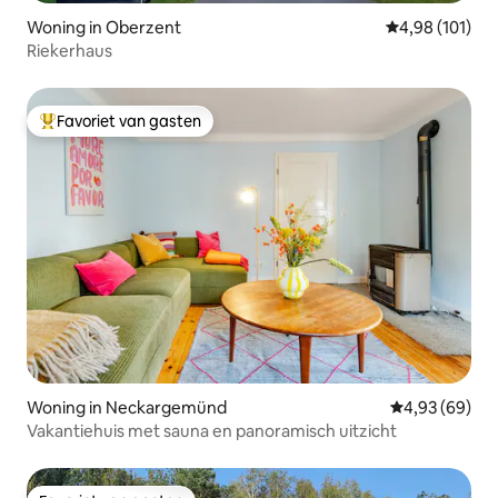
Woning in Oberzent
Gemiddelde beo
4,98 (101)
Riekerhaus
Favoriet van gasten
Topfavoriet van gasten
Woning in Neckargemünd
Gemiddelde be
4,93 (69)
Vakantiehuis met sauna en panoramisch uitzicht