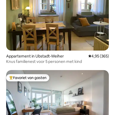
Appartement in Ubstadt-Weiher
Gemiddelde beo
4,95 (365)
Knus familienest voor 5 personen met kind
Favoriet van gasten
Topfavoriet van gasten