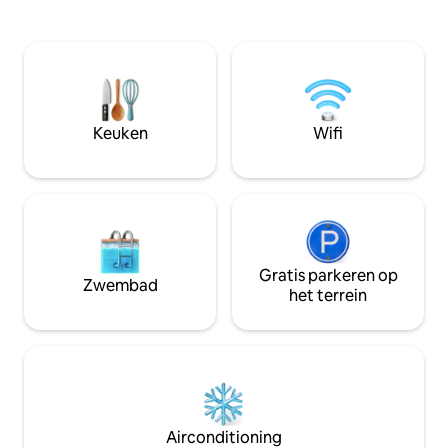
volledig uitgerust, in de badkamer is er
bereid. Bereid ge
een wasmachine. Een groot balkon met
het fornuis. Open a
uitzicht op de binnenplaats strekt zich
je kookt!! De stad
uit over de lengte van het appartement.
eerste vijf dagen 
In de omgeving is er alles voor dagelijkse
toeristenbelastin
behoeften: supermarkt, bakkerij,
in rekening te br
apotheek, bars, cafés, restaurants,...
te betalen op de d
Keuken
Wifi
Gratis parkeren op
Zwembad
het terrein
Airconditioning