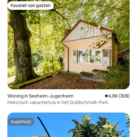
Favoriet van gasten
Favoriet van gasten
Woning in Seeheim-Jugenheim
Gemiddelde beo
4,86 (308)
Historisch vakantiehuis in het Goldschmidt-Park
Superhost
Superhost