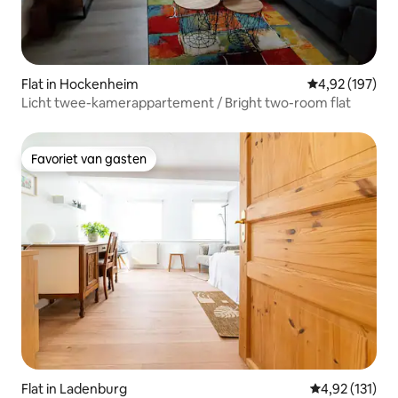
Flat in Hockenheim
Gemiddelde beo
4,92 (197)
Licht twee-kamerappartement / Bright two-room flat
Favoriet van gasten
Favoriet van gasten
Flat in Ladenburg
Gemiddelde be
4,92 (131)