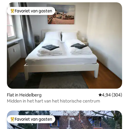
Favoriet van gasten
Topfavoriet van gasten
Flat in Heidelberg
Gemiddelde beo
4,94 (304)
Midden in het hart van het historische centrum
Favoriet van gasten
Topfavoriet van gasten