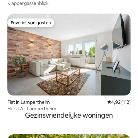
Klappergassenblick
Favoriet van gasten
Favoriet van gasten
Flat in Lampertheim
Gemiddelde be
4,92 (112)
Huis LA - Lampertheim
Gezinsvriendelijke woningen