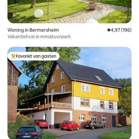
Woning in Bermersheim
Gemiddelde beo
4,97 (196)
Vakantiehuis in miniatuurpark
Favoriet van gasten
Topfavoriet van gasten