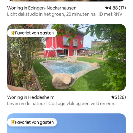
Woning in Edingen-Neckarhausen
Gemiddelde be
4,88 (17)
Licht dakstudio in het groen, 20 minuten na HD met RNV
Favoriet van gasten
Topfavoriet van gasten
Woning in Heddesheim
Gemiddelde
5 (26)
Leven in de natuur | Cottage vlak bij een veld en een
meer
Favoriet van gasten
Topfavoriet van gasten