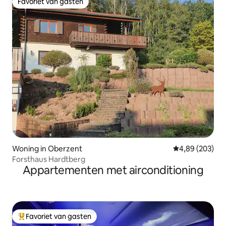
Favoriet van gasten
Favoriet van gasten
Woning in Oberzent
Gemiddelde beo
4,89 (203)
Forsthaus Hardtberg
Appartementen met airconditioning
Favoriet van gasten
Topfavoriet van gasten