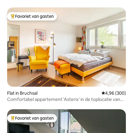
Favoriet van gasten
Topfavoriet van gasten
Flat in Bruchsal
Gemiddelde beo
4,96 (300)
Comfortabel appartement 'Asterix' in de toplocatie van
Bruchsal
Favoriet van gasten
Topfavoriet van gasten