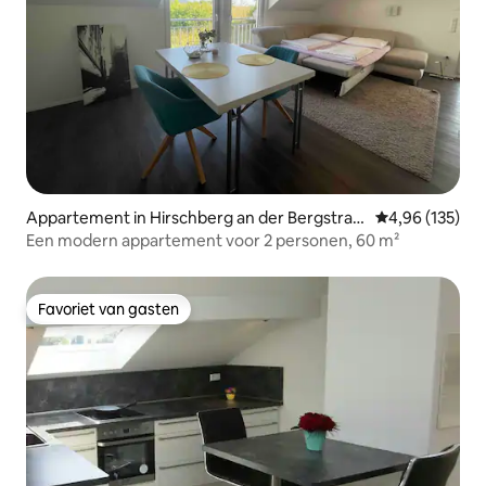
Appartement in Hirschberg an der Bergstraß
Gemiddelde beo
4,96 (135)
e
Een modern appartement voor 2 personen, 60 m²
Favoriet van gasten
Favoriet van gasten