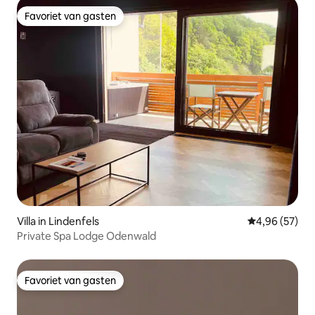
Favoriet van gasten
Favoriet van gasten
Villa in Lindenfels
Gemiddelde be
4,96 (57)
Private Spa Lodge Odenwald
Favoriet van gasten
Favoriet van gasten