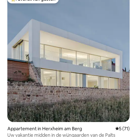
Topfavoriet van gasten
Appartement in Herxheim am Berg
Gemiddeld
5 (71)
Uw vakantie midden in de wijngaarden van de Palts