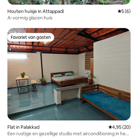
Houten huisje in Attappadi
Gemiddeld
5 (6)
A-vormig glazen huis
Favoriet van gasten
Favoriet van gasten
Flat in Palakkad
Gemiddelde be
4,95 (20)
Een rustige en gezellige studio met airconditioning in het