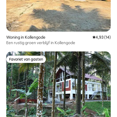
Woning in Kollengode
Gemiddelde be
4,93 (14)
Een rustig groen verblijf in Kollengode
Favoriet van gasten
Favoriet van gasten