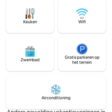
eiland reservoir & Malampuzha dam, op
Perfect voor reizi
9 km afstand, bieden een spannende
naar gemakkelijke
reiservaring . Gunstig gelegen op een
snelweg, ruime int
afstand van 4 km van het knooppunt
woonomgeving.
Palakkad en 60 km van de luchthaven
Keuken
Wifi
Coimbatore Intnl. .
Gratis parkeren op
Zwembad
het terrein
Airconditioning