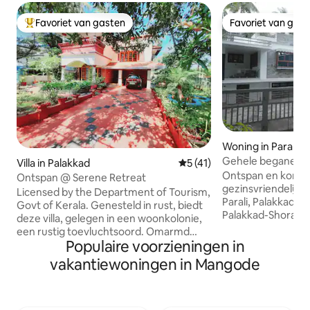
Favoriet van gasten
Favoriet van gas
Topfavoriet van gasten
Favoriet van gas
Woning in Parali
Gehele begane gro
Villa in Palakkad
Gemiddelde beoordeling van
5 (41)
Ontspan en kom to
Ontspan @ Serene Retreat
gezinsvriendelijk
Licensed by the Department of Tourism,
Parali, Palakkad, 
Govt of Kerala. Genesteld in rust, biedt
Palakkad-Shoranu
deze villa, gelegen in een woonkolonie,
toegang en handig
een rustig toevluchtsoord. Omarmd
nabijgelegen bezi
Populaire voorzieningen in
door weelderig groen zorgt het voor
je Palakkad nu bezo
een serene sfeer, waardoor het een
vakantiewoningen in Mangode
familieaangelegen
ideaal toevluchtsoord is voor diegenen
ontsnapping op he
die op zoek zijn naar een rustige, veilige
accommodatie bie
en harmonieuze woonervaring. Kava
veel ruimte voor 