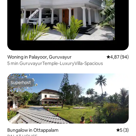
Woning in Palayoor, Guruvayur
Gemiddelde be
4,87 (94)
5 min GuruvayurTemple-LuxuryVilla-Spacious
Superhost
Superhost
Bungalow in Ottappalam
Gemiddeld
5 (3)