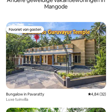
Andere geweldige vakantiewoningen in
Mangode
Favoriet van gasten
Favoriet van gasten
Bungalow in Pavaratty
Gemiddelde be
4,84 (32)
Luxe tuinvilla