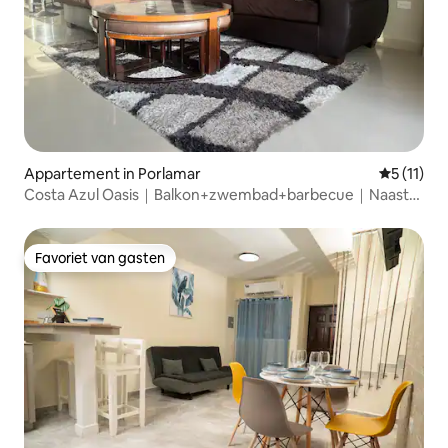
Appartement in Porlamar
Gemiddeld
5 (11)
Costa Azul Oasis｜Balkon+zwembad+barbecue｜Naast
La Vela
Favoriet van gasten
Favoriet van gasten