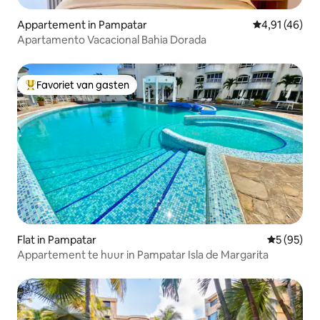
Appartement in Pampatar
Gemiddelde be
4,91 (46)
Apartamento Vacacional Bahia Dorada
Favoriet van gasten
Topfavoriet van gasten
Flat in Pampatar
Gemiddelde
5 (95)
Appartement te huur in Pampatar Isla de Margarita