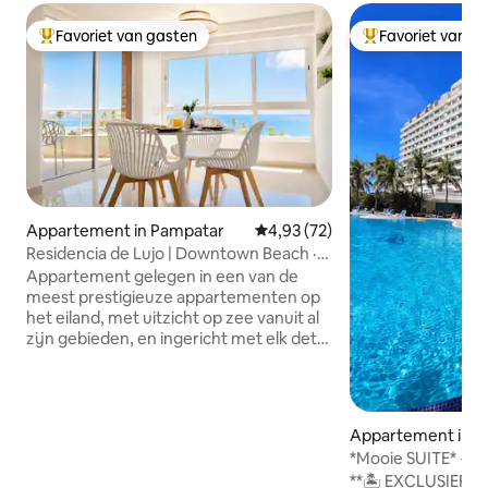
Favoriet van gasten
Favoriet van g
Topfavoriet van gasten
Topfavoriet van 
Appartement in Pampatar
Gemiddelde beoordeling van 4,
4,93 (72)
Residencia de Lujo | Downtown Beach ·
Casa Mia
Appartement gelegen in een van de
meest prestigieuze appartementen op
het eiland, met uitzicht op zee vanuit al
zijn gebieden, en ingericht met elk detail
ontworpen om je verblijf aangenaam te
maken. Tijdens je verblijf hoef je je geen
zorgen te maken over water of
elektriciteit, omdat het appartement
Appartement in P
een tank van 1000 liter heeft en de lobby
*Mooie SUITE* + t
met elektrisch zilver. Zeer dicht bij
STRAND *Pampata
**🏝️ EXCLUSIEF! 
restaurants, winkelcentra,