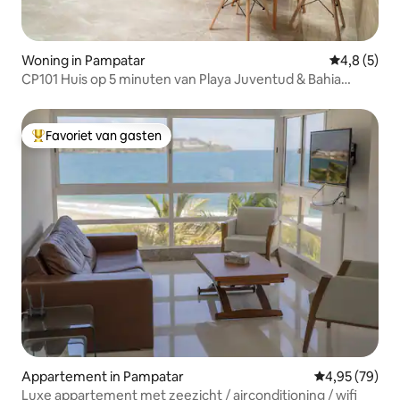
Woning in Pampatar
Gemiddelde 
4,8 (5)
CP101 Huis op 5 minuten van Playa Juventud & Bahia
Pampatar
Favoriet van gasten
Topfavoriet van gasten
Appartement in Pampatar
Gemiddelde be
4,95 (79)
Luxe appartement met zeezicht / airconditioning / wifi