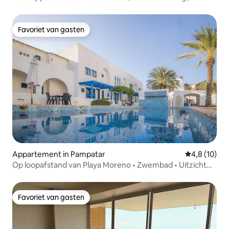
Favoriet van gasten
Favoriet van gasten
Appartement in Pampatar
Gemiddelde b
4,8 (10)
Op loopafstand van Playa Moreno • Zwembad • Uitzicht
op de oceaan • 6 slaapplaatsen
Favoriet van gasten
Favoriet van gasten