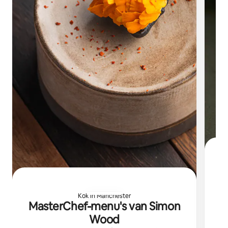
Kok in Manchester
Ik
MasterChef-menu's van Simon
Wood