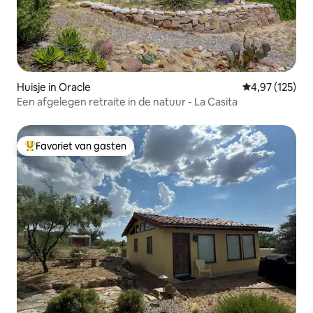
Huisje in Oracle
Gemiddelde beo
4,97 (125)
Een afgelegen retraite in de natuur - La Casita
Favoriet van gasten
Topfavoriet van gasten