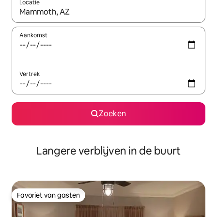
Locatie
Wanneer er resultaten beschikbaar zijn, maak je een keuze met 
Aankomst
Vertrek
Zoeken
Langere verblijven in de buurt
Favoriet van gasten
Favoriet van gasten