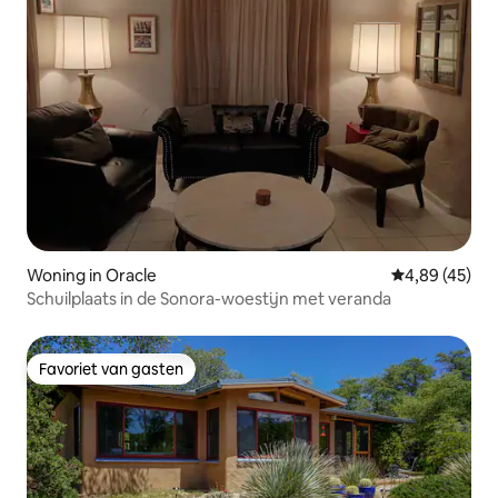
Woning in Oracle
Gemiddelde be
4,89 (45)
Schuilplaats in de Sonora-woestijn met veranda
Favoriet van gasten
Favoriet van gasten