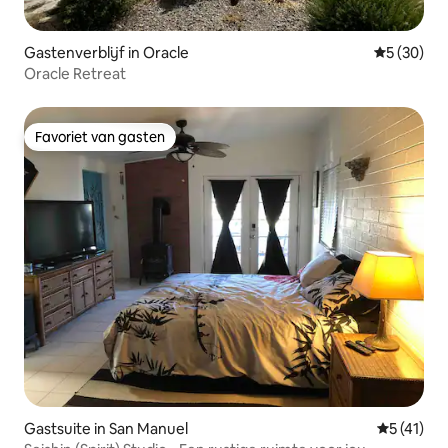
Gastenverblijf in Oracle
Gemiddelde
5 (30)
Oracle Retreat
Favoriet van gasten
Favoriet van gasten
Gastsuite in San Manuel
Gemiddeld
5 (41)