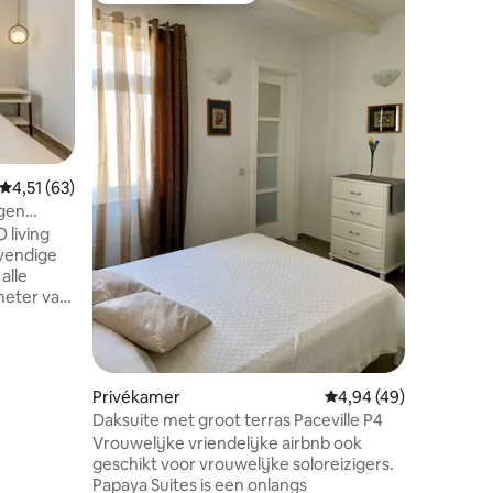
De White
Welkom b
modern, 
Court, Ma
wandelin
stadscent
gezinnen,
van toeg
nabijgel
Gemiddelde beoordeling van 4,51 op 5, 63 recensies
4,51 (63)
snorkelp
igen
kustwand
 living
met een v
evendige
eigen bal
alle
je Maltes
 meter van
dat het 
 je
mei tot h
henette
t,
stafel,
ecensies
Privékamer
Gemiddelde beoordelin
4,94 (49)
en balkon
Daksuite met groot terras Paceville P4
Vrouwelijke vriendelijke airbnb ook
geschikt voor vrouwelijke soloreizigers.
Papaya Suites is een onlangs
ons