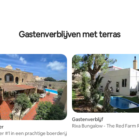
eling van 5 op 5, 6 recensies
Gastenverblijven met terras
Gastenverblijf
Rixa Bungalow - The Red Farm R
er
Spa
r #1 in een prachtige boerderij