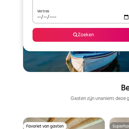
Vertrek
Zoeken
Be
Gasten zijn unaniem: deze g
Favoriet van gasten
Superho
Favoriet van gasten
Superho