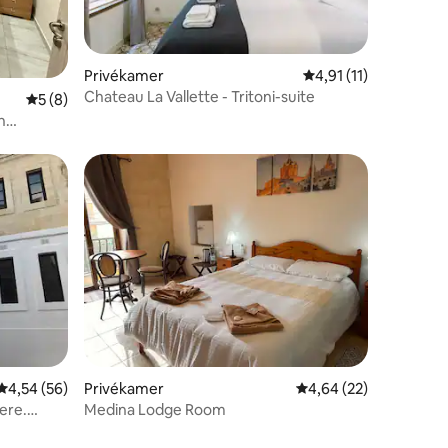
ecensies
Privékamer
Gemiddelde beoordeli
4,91 (11)
Chateau La Vallette - Tritoni-suite
Gemiddelde beoordeling van 5 op 5, 8 recensies
5 (8)
n
ecensies
Gemiddelde beoordeling van 4,54 op 5, 56 recensies
4,54 (56)
Privékamer
Gemiddelde beoordelin
4,64 (22)
ere.
Medina Lodge Room