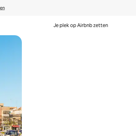
ven
Je plek op Airbnb zetten
en of swipen.