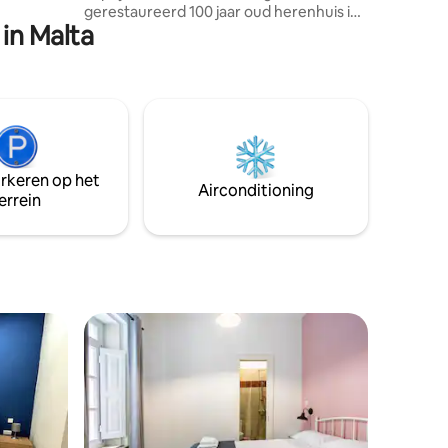
gerestaureerd 100 jaar oud herenhuis in
ebank,
in Malta
het centrum van Paceville. Gelegen
naast 5*hotels en top taalscholen.
Dichtbij het rotsachtige strand en een
zandbaai. Suite 4 heeft slechts 4
exclusieve comfortabele suites en is
gelegen op de eerste verdieping. Het is
onze kleinere kamer met airco en een
tweepersoonsbed, ideaal voor een stel
arkeren op het
of een enkele gast. Het heeft een eigen
Airconditioning
errein
badkamer en een groot dakterras om
buiten te zitten.