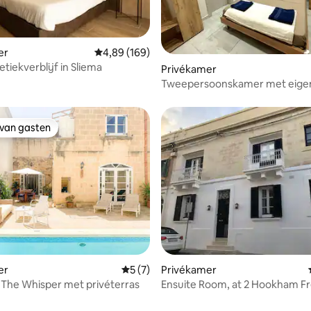
g van 4,94 op 5, 17 recensies
er
Gemiddelde beoordeling van 4,89 op 5, 169 r
4,89 (169)
oetiekverblijf in Sliema
Privékamer
Tweepersoonskamer met eige
badkamer
 van gasten
 van gasten
er
Gemiddelde beoordeling van 5 op 5, 7 r
5 (7)
Privékamer
 - The Whisper met privéterras
Ensuite Room, at 2 Hookham Fr
Central Malta.