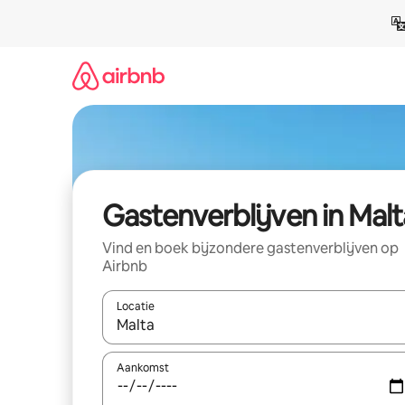
Ga
direct
naar
inhoud
Gastenverblijven in Malt
Vind en boek bijzondere gastenverblijven op
Airbnb
Locatie
Wanneer er resultaten beschikbaar zijn, maak je 
Aankomst