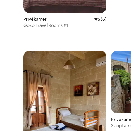
Privékamer
Gemiddelde beoord
5 (6)
Gozo Travel Rooms #1
Privékam
Slaapkame