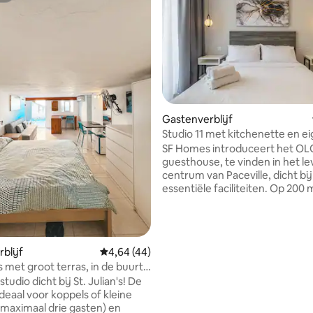
g van 4,86 op 5, 21 recensies
Gastenverblijf
Studio 11 met kitchenette en e
badkamer.
SF Homes introduceert het OLO
guesthouse, te vinden in het l
centrum van Paceville, dicht bij 
essentiële faciliteiten. Op 200
de beroemde St. George 's Bay,
accommodatie omvat een kitc
die is uitgerust met een koelkas
magnetron, broodrooster en wa
blijf
Gemiddelde beoordeling van 4,64 op 5, 44 r
4,64 (44)
een tweepersoonsbed, een eig
s met groot terras, in de buurt
en badkamer. Daarnaast is ons
ians
tudio dicht bij St. Julian's! De
gastenverblijf verbonden met
ideaal voor koppels of kleine
voorzieningen die onze gasten
maximaal drie gasten) en
kortingstarieven bieden, zoals 