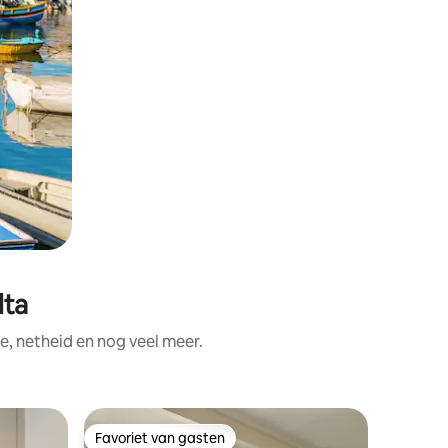
lta
e, netheid en nog veel meer.
Gastenve
Favoriet van gasten
Favorie
Favoriet van gasten
Favorie