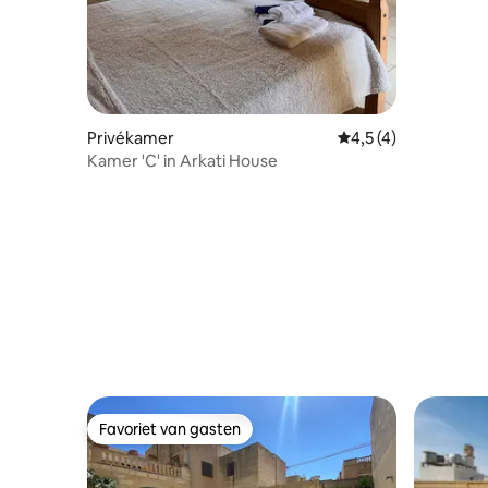
Privékamer
Gemiddelde beoordel
4,5 (4)
Kamer 'C' in Arkati House
Favoriet van gasten
Favoriet van gasten