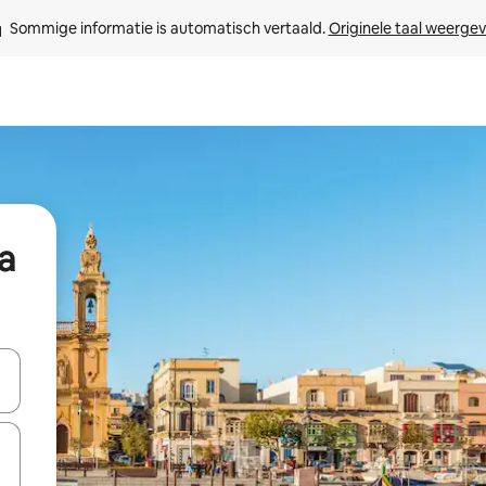
Sommige informatie is automatisch vertaald. 
Originele taal weerge
a
een keuze met je de pijltjestoetsen omhoog en omlaag, óf door te tikk