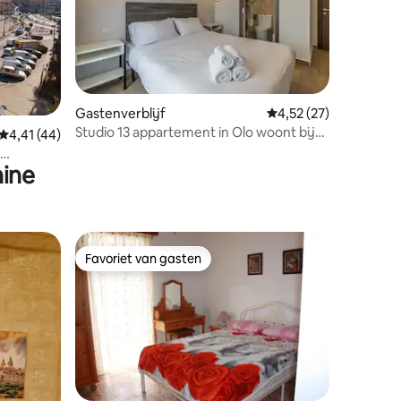
ecensies
Gastenverblijf
Gemiddelde beoordeli
4,52 (27)
Studio 13 appartement in Olo woont bij
Gemiddelde beoordeling van 4,41 op 5, 44 recensies
4,41 (44)
SF Homes
ine
Favoriet van gasten
Favoriet van gasten