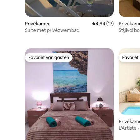
Privékamer
Gemiddelde beoordelin
4,94 (17)
Privékam
Suite met privézwembad
Stijlvol b
Favoriet van gasten
Favoriet
Favoriet van gasten
Favoriet
Privékam
L'Artiste