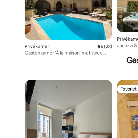
Privékam
Jacuzzi & 
Privékamer
Gemiddelde beoorde
5 (23)
verdiepin
Gastenkamer 'À la maison' met twee
Ga
eenpersoonsbedden
Favoriet
Favoriet