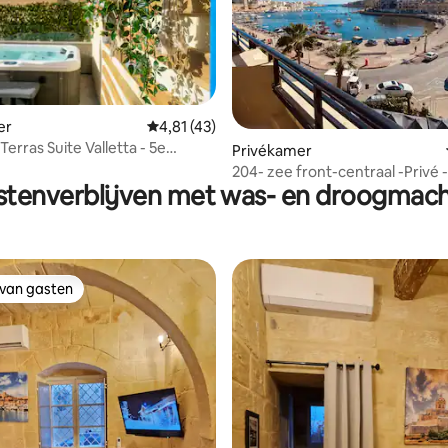
er
Gemiddelde beoordeling van 4,81 op 5, 43 r
4,81 (43)
Terras Suite Valletta - 5e
ling van 5 op 5, 23 recensies
Privékamer
g (5A)
204- zee front-centraal -Privé -
stenverblijven met was- en droogmach
Marsaskala
 van gasten
 van gasten