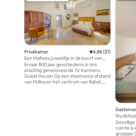
Privékamer
Gemiddelde beoordelin
4,86 (21)
Een Maltees juweeltje in de buurt van
Mdina
Ervaar 800 jaar geschiedenis in ons
prachtig gerenoveerde Ta' Karmenu
Guest House! Op een steenworp afstand
van Mdina en het centrum van Rabat,
combineert het modern comfort met
historische charme. Drie verdiepingen
bieden 3 unieke slaapkamers, elk met
een eigen badkamer. Kelder heeft een
Gastenver
gemeenschappelijke keuken en
Studiohui
eethoek. Deze kamer bevindt zich op de
van St Jul
Gezellige s
eerste verdieping en beschikt over een
ruimte is 
slaapbank voor de derde gast. Lift naar
groepen (
alle slaapkamervloeren. Perfect voor