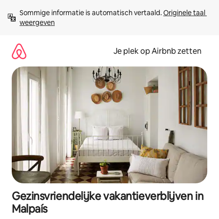
Ga
Sommige informatie is automatisch vertaald. 
Originele taal 
direct
weergeven
naar
inhoud
Je plek op Airbnb zetten
Gezinsvriendelijke vakantieverblijven in
Malpaís