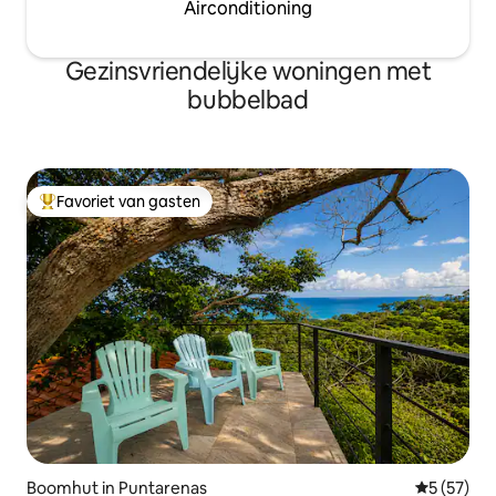
Airconditioning
Gezinsvriendelijke woningen met
bubbelbad
Favoriet van gasten
Topfavoriet van gasten
Boomhut in Puntarenas
Gemiddelde
5 (57)