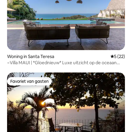
Woning in Santa Teresa
Gemiddelde
5 (22)
~Villa MAUI | *Gloednieuw* Luxe uitzicht op de oceaan
met 3 slaapkamers~
Favoriet van gasten
Favoriet van gasten