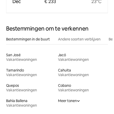
Dec
€ 233
23°C
Bestemmingen om te verkennen
Bestemmingen in de buurt
Andere soorten verblijven
Bes
San José
Jacó
Vakantiewoningen
Vakantiewoningen
Tamarindo
Cahuita
Vakantiewoningen
Vakantiewoningen
Quepos
Cobano
Vakantiewoningen
Vakantiewoningen
Bahía Ballena
Meer tonen
Vakantiewoningen