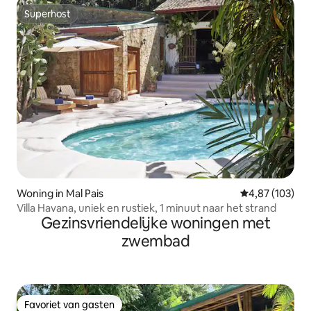
Superhost
Superhost
Woning in Mal Pais
Gemiddelde beo
4,87 (103)
Villa Havana, uniek en rustiek, 1 minuut naar het strand
Gezinsvriendelijke woningen met
zwembad
Favoriet van gasten
Favoriet van gasten