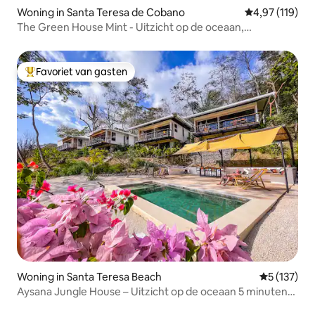
Woning in Santa Teresa de Cobano
Gemiddelde beo
4,97 (119)
The Green House Mint - Uitzicht op de oceaan,
privézwembad
Favoriet van gasten
Topfavoriet van gasten
Woning in Santa Teresa Beach
Gemiddelde 
5 (137)
Aysana Jungle House – Uitzicht op de oceaan 5 minuten
naar St Teresa