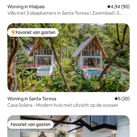
Woning in Malpais
Gemiddelde be
4,94 (90)
Villa met 3 slaapkamers in Santa Teresa | Zwembad | 3
minuten naar het strand
Favoriet van gasten
Topfavoriet van gasten
Woning in Santa Teresa
Gemiddelde
5 (20)
Casa Solana - Modern huis met uitzicht op de oceaan
Favoriet van gasten
Favoriet van gasten