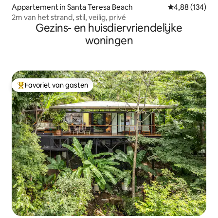
Appartement in Santa Teresa Beach
Gemiddelde beo
4,88 (134)
2m van het strand, stil, veilig, privé
Gezins- en huisdiervriendelijke
woningen
Favoriet van gasten
Topfavoriet van gasten