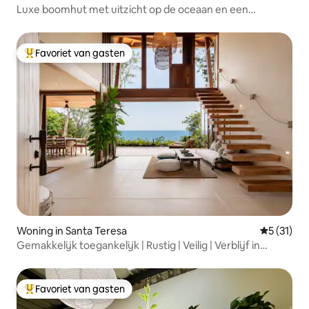
Luxe boomhut met uitzicht op de oceaan en een
bubbelbad
Favoriet van gasten
Topfavoriet van gasten
Woning in Santa Teresa
Gemiddeld
5 (31)
Gemakkelijk toegankelijk | Rustig | Veilig | Verblijf in
Balinese stijl
Favoriet van gasten
Topfavoriet van gasten