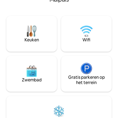
een toegewijd te
gemakkelijke toegang tot alle
rustgevend verblij
voorzieningen en een eigen
"We hebben zovee
parkeerplaats voor je voertuig. Pura Vida
maar Casa Opale v
en welkom!
juiste keuze." ☞ Dagelijkse schoonmaak
☞ Privézwembad m
Op slechts 5–6 mi
Street ☞ Bezoeker
Keuken
Wifi
Gratis parkeren op
Zwembad
het terrein