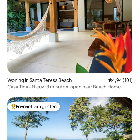
Woning in Santa Teresa Beach
Gemiddelde beo
4,94 (101)
Casa Tina - Nieuw 3 minuten lopen naar Beach Home
Favoriet van gasten
Topfavoriet van gasten