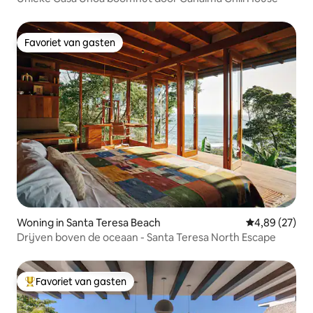
Favoriet van gasten
Favoriet van gasten
Woning in Santa Teresa Beach
Gemiddelde be
4,89 (27)
Drijven boven de oceaan - Santa Teresa North Escape
Favoriet van gasten
Topfavoriet van gasten