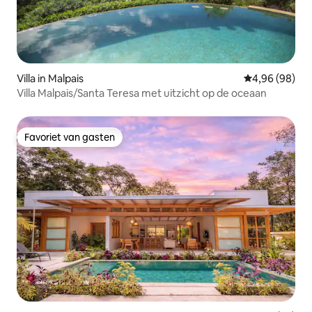
Villa in Malpais
Gemiddelde be
4,96 (98)
Villa Malpais/Santa Teresa met uitzicht op de oceaan
Favoriet van gasten
Favoriet van gasten