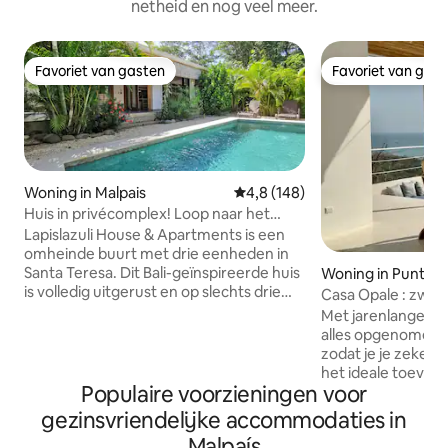
netheid en nog veel meer.
Favoriet van gasten
Favoriet van gas
Favoriet van gasten
Favoriet van gas
Woning in Malpais
Gemiddelde beoordeling van 4,
4,8 (148)
Huis in privécomplex! Loop naar het
strand. AC-WiFi
Lapislazuli House & Apartments is een
omheinde buurt met drie eenheden in
Santa Teresa. Dit Bali-geïnspireerde huis
Woning in Puntar
is volledig uitgerust en op slechts drie
Casa Opale : zwem
minuten lopen van het strand. Het
oceaan
Met jarenlange erv
gedeelde zwembad is perfect voor een
alles opgenomen 
verfrissende duik onder het genot van
zodat je je zeker k
een drankje! Gelegen aan de hoofdweg
het ideale toevlu
en dicht bij Santa Teresa Downtown, is
Populaire voorzieningen voor
Casa Opale Casa Opale combineert
dit de ideale plek voor een rustige
comfort met stijl,
gezinsvriendelijke accommodaties in
ontsnapping. Geniet van een stijlvol en
diensten, dagelij
Malpaís
comfortabel toevluchtsoord met