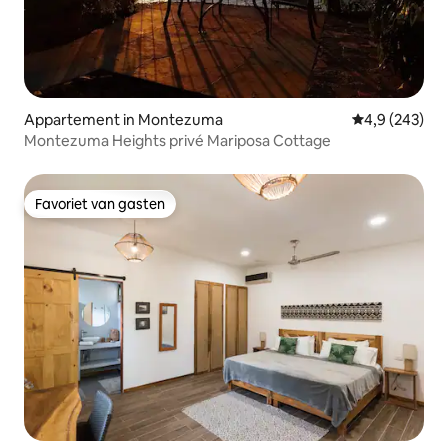
Appartement in Montezuma
Gemiddelde be
4,9 (243)
Montezuma Heights privé Mariposa Cottage
Favoriet van gasten
Favoriet van gasten