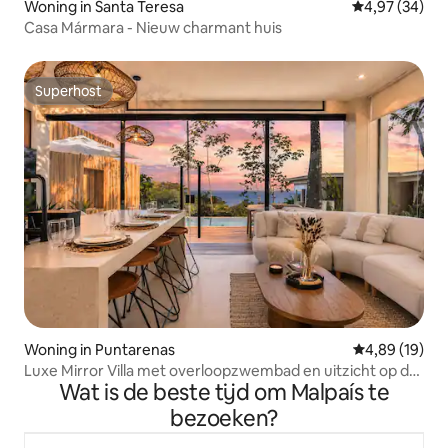
Woning in Santa Teresa
Gemiddelde be
4,97 (34)
Casa Mármara - Nieuw charmant huis
Superhost
Superhost
Woning in Puntarenas
Gemiddelde be
4,89 (19)
Luxe Mirror Villa met overloopzwembad en uitzicht op de
Wat is de beste tijd om Malpaís te
zonsondergang
bezoeken?