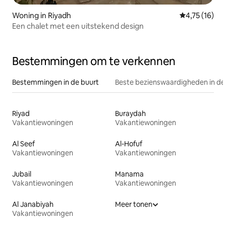
Woning in Riyadh
Gemiddelde b
4,75 (16)
Een chalet met een uitstekend design
Bestemmingen om te verkennen
Bestemmingen in de buurt
Beste bezienswaardigheden in de
Riyad
Buraydah
Vakantiewoningen
Vakantiewoningen
Al Seef
Al-Hofuf
Vakantiewoningen
Vakantiewoningen
Jubail
Manama
Vakantiewoningen
Vakantiewoningen
Al Janabiyah
Meer tonen
Vakantiewoningen