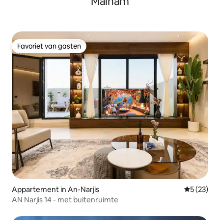
Malham
Favoriet van gasten
Favoriet van gasten
Appartement in An-Narjis
Gemiddelde
5 (23)
AN Narjis 14 - met buitenruimte