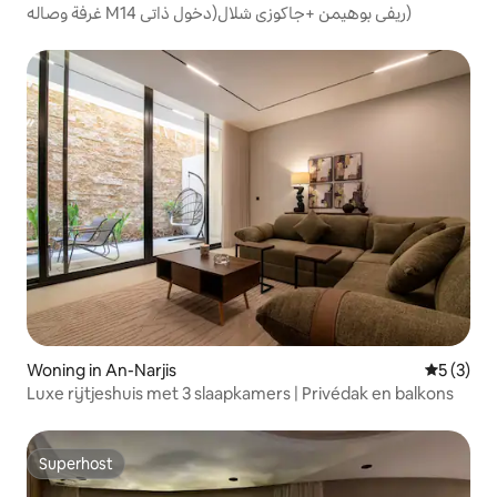
غرفة وصاله M14 ريفي بوهيمن +جاكوزي شلال(دخول ذاتي)
Woning in An-Narjis
Gemiddeld
5 (3)
Luxe rijtjeshuis met 3 slaapkamers | Privédak en balkons
Superhost
Superhost