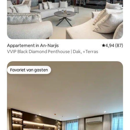
Appartement in An-Narjis
Gemiddelde be
4,94 (87)
VVIP Black Diamond Penthouse | Dak, +Terras
Favoriet van gasten
Favoriet van gasten