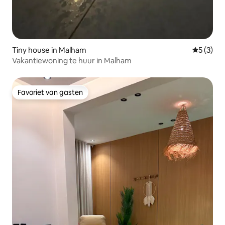
Tiny house in Malham
Gemiddeld
5 (3)
Vakantiewoning te huur in Malham
Favoriet van gasten
Favoriet van gasten