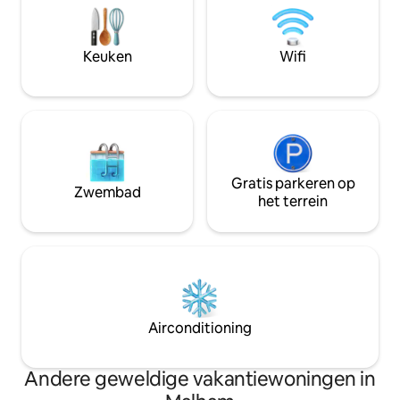
verfijning, weg van de drukte van de
een landelijk desi
stad. Of het nu gaat om een
uitzicht op het fi
ontspannend bezoek of om
geschikt voor ev
Keuken
Wifi
kwaliteitstijd door te brengen in een
bijeenkomsten met
elegante sfeer, deze beschermde
Het appartement i
woning biedt een evenwichtige ervaring
en lange verblijven
die past bij de smaak van gasten die op
geweldig in het ha
zoek zijn naar een tropische ervaring uit
bij toeristische at
een andere wereld.
restaurants.
Gratis parkeren op
Zwembad
het terrein
Airconditioning
Andere geweldige vakantiewoningen in