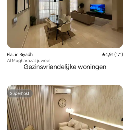
Flat in Riyadh
Gemiddelde be
4,91 (171)
Al Mugharazat juweel
Gezinsvriendelijke woningen
Superhost
Superhost