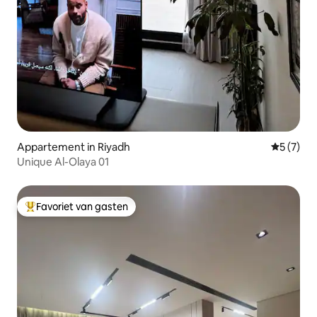
Appartement in Riyadh
Gemiddeld
5 (7)
Unique Al-Olaya 01
Favoriet van gasten
Topfavoriet van gasten