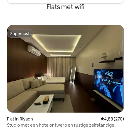
Flats met wifi
Superhost
Superhost
Flat in Riyadh
Gemiddelde beo
4,83 (270)
Studio met een hotelontwerp en rustige zelfstandige
ingang 35-