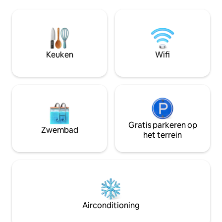
personen met een 65-inch smart-tv en
genieten van het
een comfortabele eethoek. Een volledig
ontspannen na een l
uitgeruste keuken met alle elektrische
appartement is ge
apparaten. Een grote slaapkamer met
buurt en tegelijke
een luxe hotelbed en een hoog
meest exclusieve 
comfortniveau, met een tv tegenover
Deze strategische 
Keuken
Wifi
het bed en een prachtig uitzicht. Geniet
Riyad maakt het d
van een privébuitenruimte met een
diegenen die op z
betoverend panoramisch uitzicht op de
en luxe, evenals 
Kingdom Tower, geschikt voor 5
tot verschillende d
personen met een hangstoel en een
complete zithoek voor de mooiste
momenten.
Gratis parkeren op
Zwembad
het terrein
Airconditioning