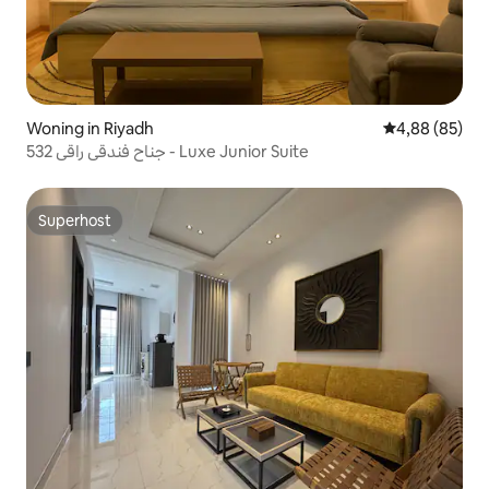
Woning in Riyadh
Gemiddelde be
4,88 (85)
532 جناح فندقي راقي - Luxe Junior Suite
Superhost
Superhost