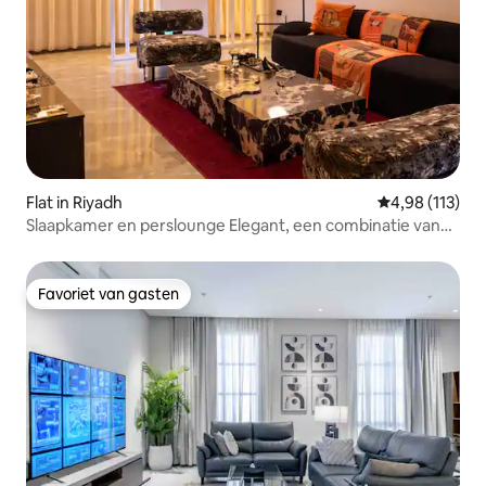
Flat in Riyadh
Gemiddelde beo
4,98 (113)
Slaapkamer en perslounge Elegant, een combinatie van
comfort en luxe
Favoriet van gasten
Favoriet van gasten