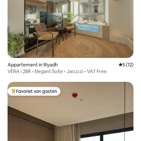
Appartement in Riyadh
Gemiddeld
5 (12)
VÈRA | 2BR • Elegant Suite • Jacuzzi • VAT Free
Favoriet van gasten
Topfavoriet van gasten