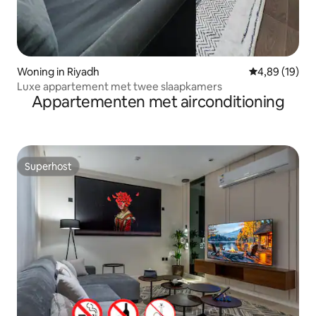
Woning in Riyadh
Gemiddelde be
4,89 (19)
Luxe appartement met twee slaapkamers
Appartementen met airconditioning
Superhost
Superhost