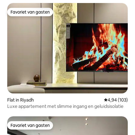
Favoriet van gasten
Favoriet van gasten
Flat in Riyadh
Gemiddelde beo
4,94 (103)
Luxe appartement met slimme ingang en geluidsisolatie
Favoriet van gasten
Favoriet van gasten