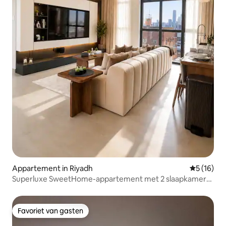
Appartement in Riyadh
Gemiddelde
5 (16)
Superluxe SweetHome-appartement met 2 slaapkamers |
Uitzicht op KAFD
Favoriet van gasten
Favoriet van gasten