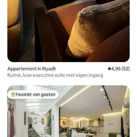
Appartement in Riyadh
Gemiddelde be
4,96 (52)
Ruime, luxe executive suite met eigen ingang
Favoriet van gasten
Topfavoriet van gasten