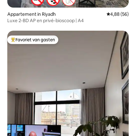
Appartement in Riyadh
Gemiddelde be
4,88 (56)
Luxe 2-BD AP en privé-bioscoop | A4
Favoriet van gasten
Topfavoriet van gasten