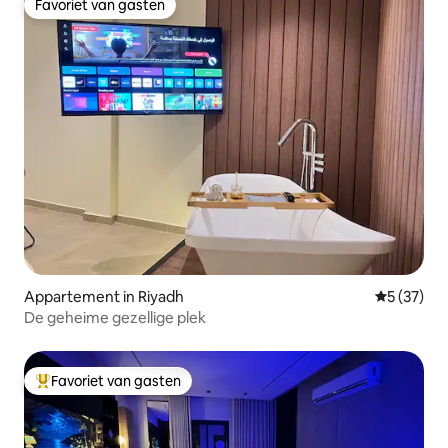
Favoriet van gasten
Favoriet van gasten
Appartement in Riyadh
Gemiddelde
5 (37)
De geheime gezellige plek
Favoriet van gasten
Topfavoriet van gasten