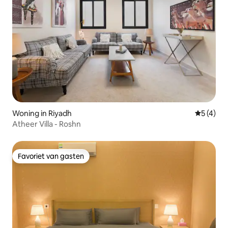
Woning in Riyadh
Gemiddeld
5 (4)
Atheer Villa - Roshn
Favoriet van gasten
Favoriet van gasten