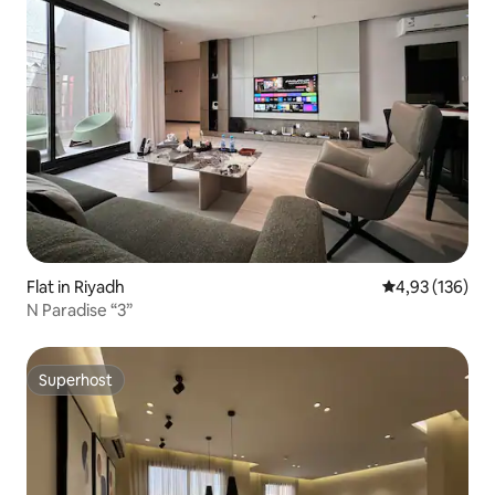
Flat in Riyadh
Gemiddelde beo
4,93 (136)
N Paradise “3”
Superhost
Superhost