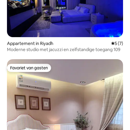
Appartement in Riyadh
Gemiddeld
5 (7)
Moderne studio met jacuzzi en zelfstandige toegang 109
Favoriet van gasten
Favoriet van gasten