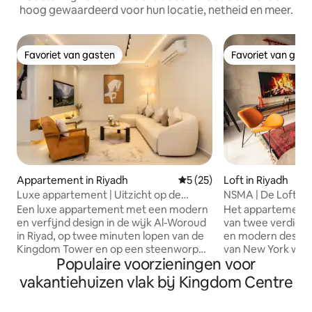
hoog gewaardeerd voor hun locatie, netheid en meer.
Favoriet van gasten
Favoriet van gas
Favoriet van gasten
Favoriet van gas
Appartement in Riyadh
Gemiddelde beoordeling van
5 (25)
Loft in Riyadh
Luxe appartement | Uitzicht op de
NSMA | De Loft-er
Kingdom Tower | Op loopafstand 406
Een luxe appartement met een modern
Het appartement 
en verfijnd design in de wijk Al-Woroud
van twee verdiep
in Riyad, op twee minuten lopen van de
en modern design 
Kingdom Tower en op een steenworp
van New York weer
Populaire voorzieningen voor
afstand van het metro- en busstation,
appartement bied
om je een verblijfservaring te bieden die
onderscheidend ui
vakantiehuizen vlak bij Kingdom Centre
luxe combineert met een vitale locatie.
beroemde Kingdom
Ruime en elegante woonkamer voor 5
er een buitenruim