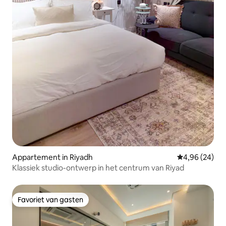
Appartement in Riyadh
Gemiddelde be
4,96 (24)
Klassiek studio-ontwerp in het centrum van Riyad
Favoriet van gasten
Favoriet van gasten