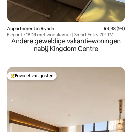
Appartement in Riyadh
Gemiddelde be
4,98 (94)
Elegante 1BDR met woonkamer | Smart Entry|70” TV
Andere geweldige vakantiewoningen
nabij Kingdom Centre
Favoriet van gasten
Topfavoriet van gasten