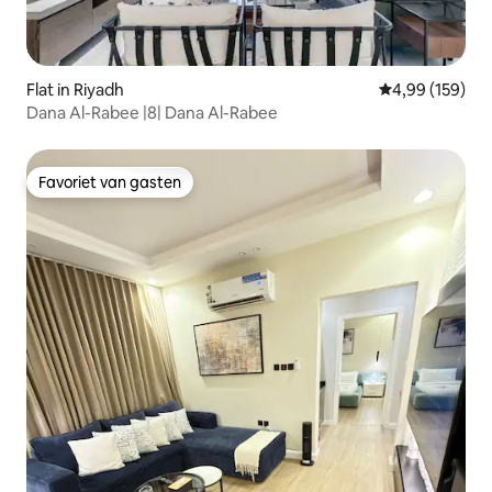
Flat in Riyadh
Gemiddelde beo
4,99 (159)
Dana Al-Rabee |8| Dana Al-Rabee
Favoriet van gasten
Favoriet van gasten