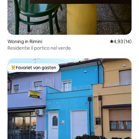
Woning in Rimini
Gemiddelde be
4,93 (14)
Residentie Il portico nel verde
Favoriet van gasten
Topfavoriet van gasten