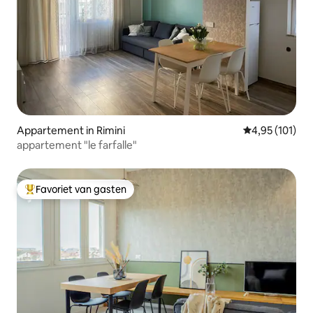
Appartement in Rimini
Gemiddelde beo
4,95 (101)
appartement "le farfalle"
Favoriet van gasten
Topfavoriet van gasten