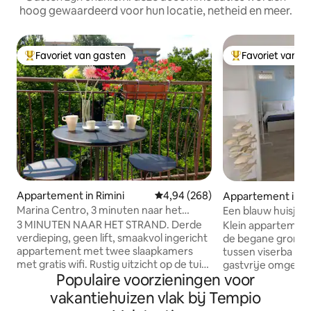
hoog gewaardeerd voor hun locatie, netheid en meer.
Favoriet van gasten
Favoriet van g
Topfavoriet van gasten
Topfavoriet van 
Appartement in Rimini
Gemiddelde beoordeling van 4,9
4,94 (268)
Appartement in Ri
Marina Centro, 3 minuten naar het
Een blauw huisje o
strand.
3 MINUTEN NAAR HET STRAND. Derde
Klein appartemen
verdieping, geen lift, smaakvol ingericht
de begane grond i
appartement met twee slaapkamers
tussen viserba en 
met gratis wifi. Rustig uitzicht op de tuin
gastvrije omgevin
Populaire voorzieningen voor
op de bovenste verdieping is ideaal voor
het strand, 6 km v
gezinnen met kinderen, koppels,
centrum van Rimin
vakantiehuizen vlak bij Tempio
zakenreizigers of iedereen die op zoek is
de auto van Rimini f