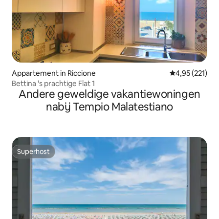
Appartement in Riccione
Gemiddelde beo
4,95 (221)
Bettina 's prachtige Flat 1
Andere geweldige vakantiewoningen
nabij Tempio Malatestiano
Superhost
Superhost