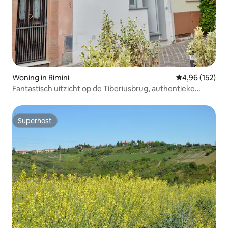
Woning in Rimini
Gemiddelde beo
4,96 (152)
Fantastisch uitzicht op de Tiberiusbrug, authentieke
omgeving
Superhost
Superhost