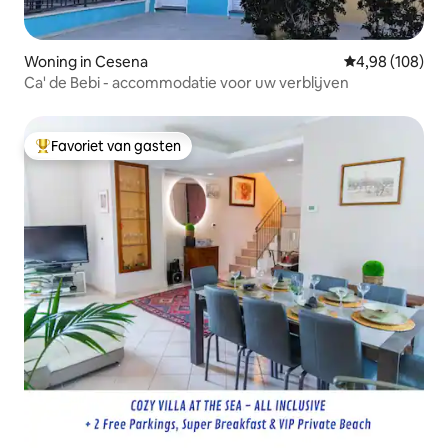
Woning in Cesena
Gemiddelde beo
4,98 (108)
Ca' de Bebi - accommodatie voor uw verblijven
Favoriet van gasten
Topfavoriet van gasten