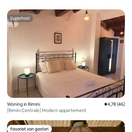
Superhost
Superhost
Woning in Rimini
Gemiddelde be
4,78 (46)
[Rimini Centrale] Modern appartement
Favoriet van gasten
Favoriet van gasten