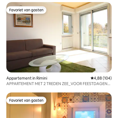
Favoriet van gasten
Favoriet van gasten
Appartement in Rimini
Gemiddelde beo
4,88 (104)
APPARTEMENT MET 2 TREDEN ZEE_VOOR FEESTDAGEN
EN BEURZEN
Favoriet van gasten
Favoriet van gasten