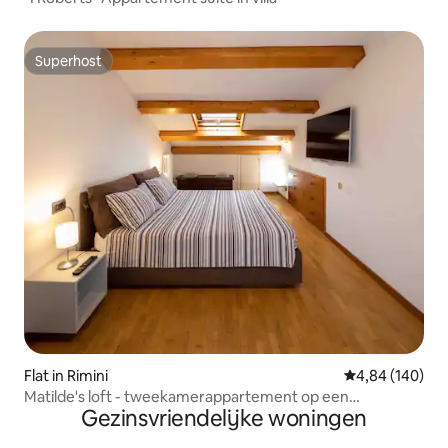
Superhost
Superhost
Flat in Rimini
Gemiddelde beo
4,84 (140)
Matilde's loft - tweekamerappartement op een
Gezinsvriendelijke woningen
steenworp afstand van de zee