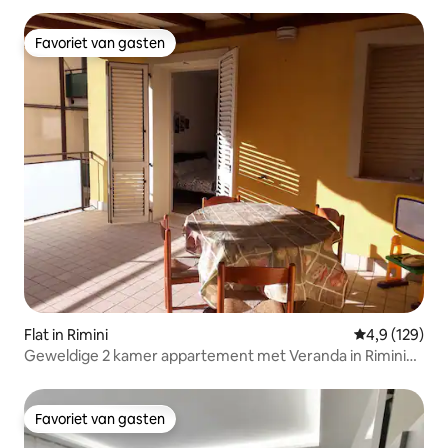
Favoriet van gasten
Favoriet van gasten
Flat in Rimini
Gemiddelde be
4,9 (129)
Geweldige 2 kamer appartement met Veranda in Rimini
Mare
Favoriet van gasten
Favoriet van gasten