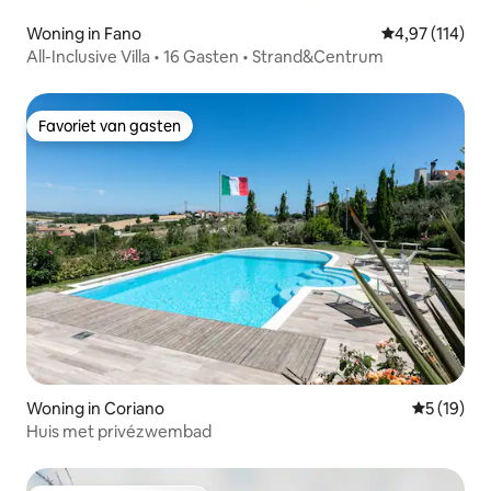
Woning in Fano
Gemiddelde beo
4,97 (114)
All-Inclusive Villa • 16 Gasten • Strand&Centrum
Favoriet van gasten
Favoriet van gasten
Woning in Coriano
Gemiddelde
5 (19)
Huis met privézwembad