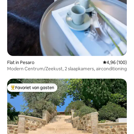
Flat in Pesaro
Gemiddelde beo
4,96 (100)
Modern Centrum/Zeekust, 2 slaapkamers, airconditioning
Favoriet van gasten
Topfavoriet van gasten