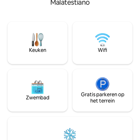
Malatestiano
naar privacy. Het elegante centrale
verbinding, de no
jachthavengebied ligt in het beste deel
een wasmachine, a
van Rimini en wordt omgeven door de
handdoeken en lake
beste hotels van de Rivièra, dicht bij de
slot twee fietsen d
belangrijkste toeristische attracties en
verblijf zijn inbe
op slechts een steenworp afstand van
zijn op het eigen 
het strand. Parkeren op de binnenplaats
condominium ten
en opslagruimte op de begane grond.
grotere vertrouwe
Keuken
Wifi
Gebruik van 2 gratis fietsen.
Gratis parkeren op
Zwembad
het terrein