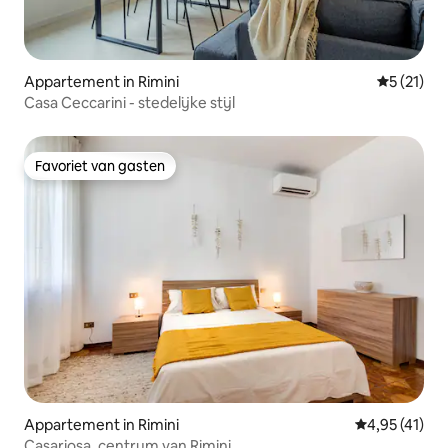
Appartement in Rimini
Gemiddeld
5 (21)
Casa Ceccarini - stedelijke stijl
Favoriet van gasten
Favoriet van gasten
Appartement in Rimini
Gemiddelde b
4,95 (41)
Casariosa, centrum van Rimini