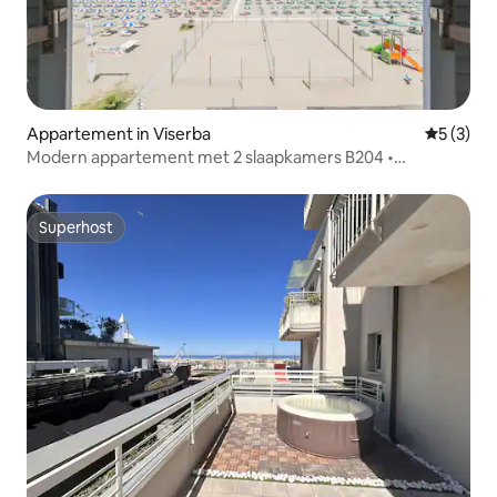
Appartement in Viserba
Gemiddeld
5 (3)
Modern appartement met 2 slaapkamers B204 •
Adembenemend uitzicht op zee
Superhost
Superhost