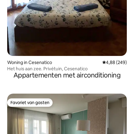
Woning in Cesenatico
Gemiddelde beo
4,88 (249)
Het huis aan zee. Privétuin, Cesenatico
Appartementen met airconditioning
Favoriet van gasten
Favoriet van gasten