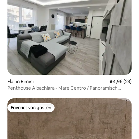
Flat in Rimini
Gemiddelde be
4,96 (23)
Penthouse Albachiara - Mare Centro / Panoramisch
uitzicht
Favoriet van gasten
Favoriet van gasten