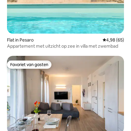
Flat in Pesaro
Gemiddelde be
4,98 (65)
Appartement met uitzicht op zee in villa met zwembad
Favoriet van gasten
Favoriet van gasten