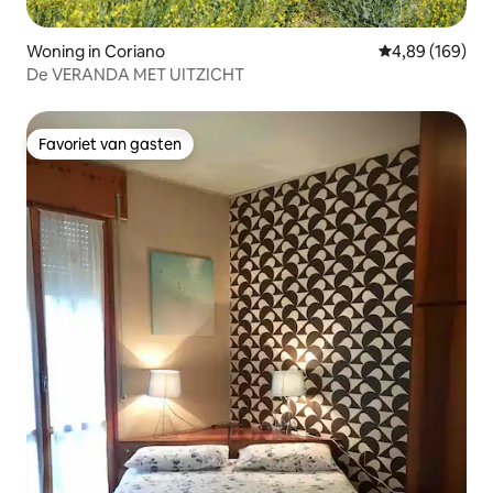
Woning in Coriano
Gemiddelde beo
4,89 (169)
De VERANDA MET UITZICHT
Favoriet van gasten
Favoriet van gasten