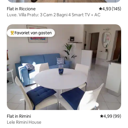
Flat in Riccione
Gemiddelde beo
4,93 (145)
Luxe. Villa Pratu: 3 Cam 2 Bagni 4 Smart TV + AC
Favoriet van gasten
Topfavoriet van gasten
Flat in Rimini
Gemiddelde be
4,99 (99)
Lele Rimini House