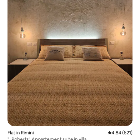
Flat in Rimini
Gemiddelde beo
4,84 (621)
"I Roberts" Appartement suite in villa