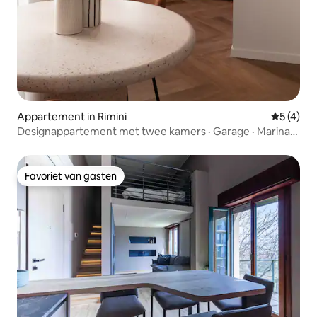
Appartement in Rimini
Gemiddeld
5 (4)
Designappartement met twee kamers · Garage · Marina
Centro
Favoriet van gasten
Favoriet van gasten