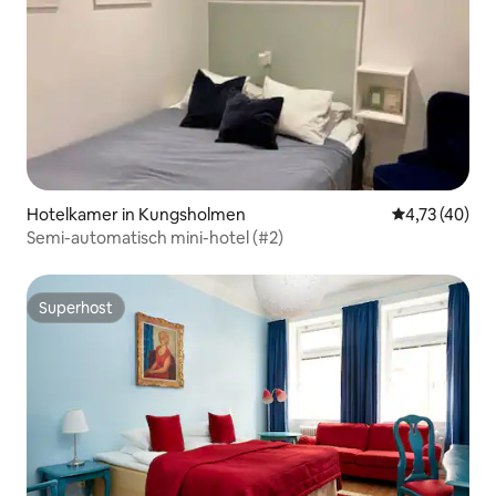
Hotelkamer in Kungsholmen
Gemiddelde be
4,73 (40)
Semi-automatisch mini-hotel (#2)
Superhost
Superhost