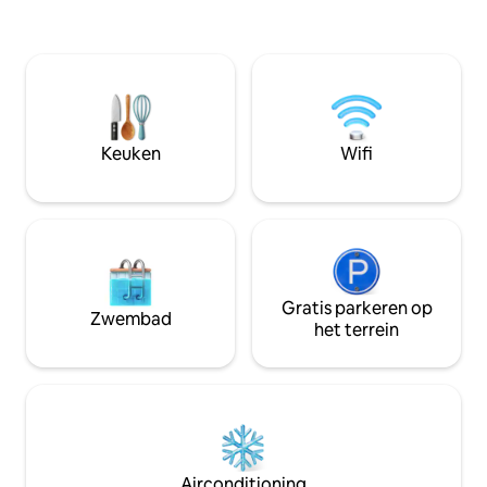
benedenverdieping is er een
perfect voor de 
gezamenlijke lounge.
parkeren op straat o
bieden zelf-inche
bij het zelf-inchec
ons enorm gewaar
bleven doen. Wat gasten echt
waarderen is de e
Keuken
Wifi
reserveren/inche
Gratis parkeren op
Zwembad
het terrein
Airconditioning