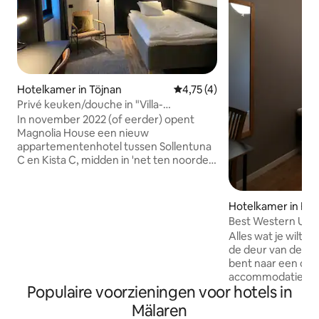
Hotelkamer in Töjnan
Gemiddelde beoordeling van 4
4,75 (4)
Privé keuken/douche in "Villa-
Hotel"+lounge, sgl
In november 2022 (of eerder) opent
Magnolia House een nieuw
appartementenhotel tussen Sollentuna
C en Kista C, midden in 'net ten noorden
van Stockholm City'. 40 kamers in een
huis dat lijkt op een grote villa met een
gedeelde patio en parkeergelegenheid
Hotelkamer in Fjä
in een rustige woonwijk. We hebben
Best Western Upp
voornamelijk 2 kamertypes: kleinere
Eenpersoonskame
Alles wat je wilt v
kamers voor 1 persoon en op de
de deur van deze p
bovenste verdieping zijn er loft-
bent naar een com
appartementen voor 1-4 personen.
accommodatie in h
Eenpersoonskamers betekenen een
Populaire voorzieningen voor hotels in
gezellige kamers 
compacte woonkamer: nog steeds een
Uppsala, dan heb je
Mälaren
eigen keuken/douche. Op de
gevonden. De locat