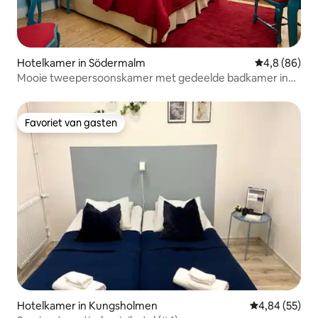
Hotelkamer in Södermalm
Gemiddelde b
4,8 (86)
Mooie tweepersoonskamer met gedeelde badkamer in
de gang
Favoriet van gasten
Favoriet van gasten
Hotelkamer in Kungsholmen
Gemiddelde be
4,84 (55)