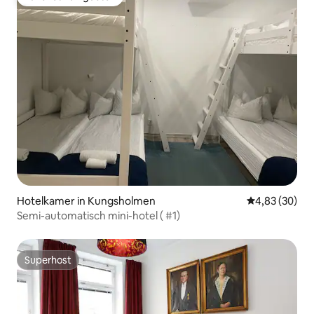
Favoriet van gasten
Hotelkamer in Kungsholmen
Gemiddelde be
4,83 (30)
Semi-automatisch mini-hotel ( #1)
Superhost
Superhost