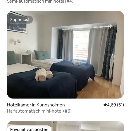
Semi-automatisch minihotel (#4)
Superhost
Superhost
Hotelkamer in Kungsholmen
Gemiddelde be
4,69 (51)
Halfautomatisch mini-hotel (#6)
Favoriet van gasten