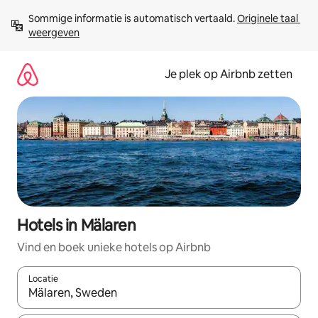
Ga
Sommige informatie is automatisch vertaald. 
Originele taal 
direct
weergeven
naar
inhoud
Je plek op Airbnb zetten
Hotels in Mälaren
Vind en boek unieke hotels op Airbnb
Locatie
Wanneer er resultaten beschikbaar zijn, maak je een keuze met 