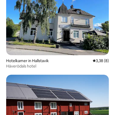
Hotelkamer in Hallstavik
Gemiddelde b
3,38 (8)
Häverödals hotel