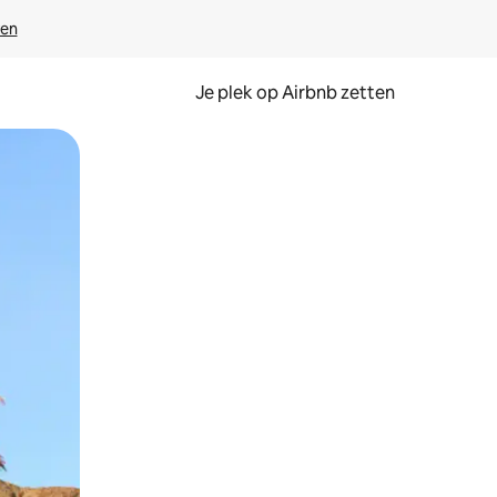
ven
Je plek op Airbnb zetten
en of swipen.