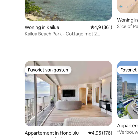
Woning in
Slice of 
Woning in Kailua
Gemiddelde beoordelin
4,9 (361)
slaapplaat
Kailua Beach Park - Cottage met 2
voor 2
slaapkamers
Favoriet van gasten
Favoriet
Favoriet van gasten
Favoriet
Appartem
*Verbouw
Appartement in Honolulu
Gemiddelde beoordeling
4,95 (176)
oceaan in 