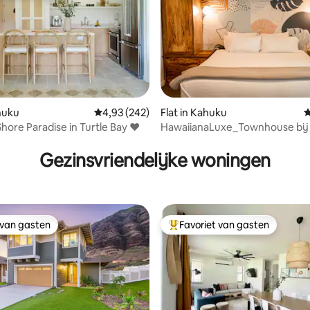
ahuku
Gemiddelde beoordeling van 4,93 op 5, 242 r
4,93 (242)
Flat in Kahuku
G
hore Paradise in Turtle Bay ♥
HawaiianaLuxe_Townhouse bij 
 van 4,97 op 5, 205 recensies
Bay_Hale LuLu
Gezinsvriendelijke woningen
 van gasten
Favoriet van gasten
 van gasten
Topfavoriet van gasten