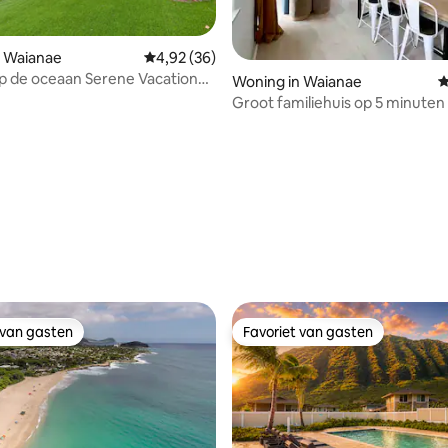
n Waianae
Gemiddelde beoordeling van 4,92 op 5, 36 r
4,92 (36)
g van 4,94 op 5, 77 recensies
op de oceaan Serene Vacation
Woning in Waianae
G
ome Near Beach
Groot familiehuis op 5 minuten
strand - met zwembad
 van gasten
Favoriet van gasten
 van gasten
Favoriet van gasten