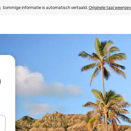
Sommige informatie is automatisch vertaald. 
Originele taal weerge
h
een keuze met je de pijltjestoetsen omhoog en omlaag, óf door te tikk