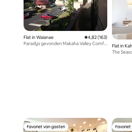
Flat in Waianae
Gemiddelde beoordeling
4,82 (163)
Paradijs gevonden Makaha Valley Comfy
Flat in K
Condo
The Seasc
Favoriet van gasten
Favoriet
Favoriet van gasten
Favoriet