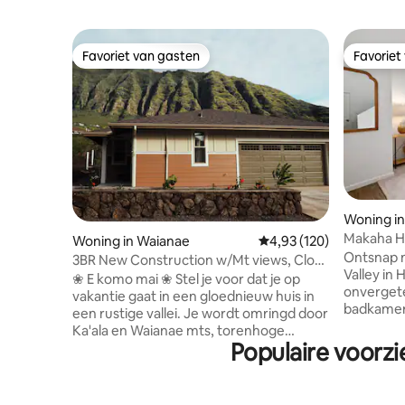
Favoriet van gasten
Favoriet
Favoriet van gasten
Favoriet
Woning i
Makaha Ha
Woning in Waianae
Gemiddelde beoordeling
4,93 (120)
Ontsnap 
3BR New Construction w/Mt views, Close
Valley in
to Beach
❀ E komo mai ❀ Stel je voor dat je op
onvergetel
vakantie gaat in een gloednieuw huis in
badkamer
een rustige vallei. Je wordt omringd door
betoveren
Ka'ala en Waianae mts, torenhoge
beveiligd
Populaire voorzi
palmbomen, mangobomen, wilde
een uitje
pauwen en beroemde stranden. Je
te midde
maakt een wandeling bij
schoonhei
zonsopgang/zonsondergang door de