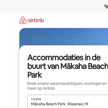
Ga
direct
naar
inhoud
Accommodaties in de
buurt van Mākaha Beac
Park
Boek unieke vakantieverblijven, woningen en
meer op Airbnb
Locatie
Wanneer er resultaten beschikbaar zijn, maak je 