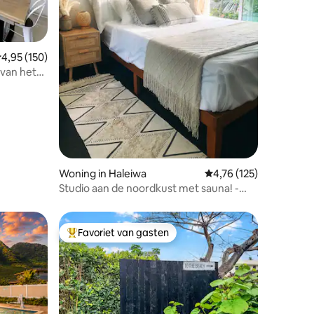
ecensies
emiddelde beoordeling van 4,95 op 5, 150 recensies
4,95 (150)
 van het
Woning in Haleiwa
Gemiddelde beoordelin
4,76 (125)
Studio aan de noordkust met sauna! -
Loop naar het strand!
Favoriet van gasten
Topfavoriet van gasten