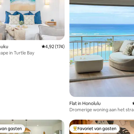
 van 4,82 op 5, 163 recensies
ahuku
Gemiddelde beoordeling van 4,92 op 5, 174 r
4,92 (174)
ape in Turtle Bay
Flat in Honolulu
Dromerige woning aan het stra
en parkeergelegenheid beschi
 van gasten
Favoriet van gasten
 van gasten
Topfavoriet van gasten