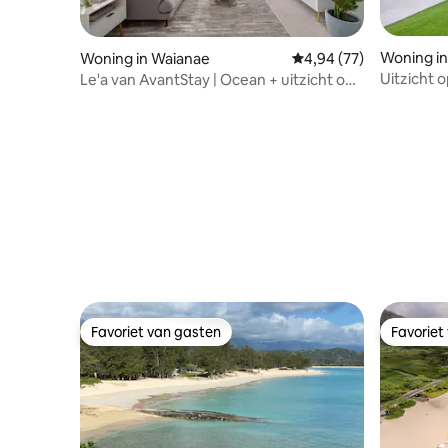
Woning i
Woning in Waianae
Gemiddelde beoordelin
4,94 (77)
Uitzicht 
Le'a van AvantStay | Ocean + uitzicht op
Escape H
de bergen!
Favoriet van gasten
Favoriet
Favoriet van gasten
Favoriet