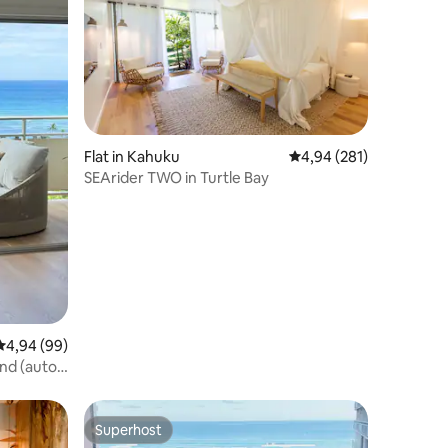
ecensies
Flat in Kahuku
Gemiddelde beoordeling
4,94 (281)
SEArider TWO in Turtle Bay
Gemiddelde beoordeling van 4,94 op 5, 99 recensies
4,94 (99)
nd (auto
kbaar)
Superhost
Superhost