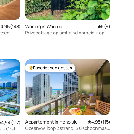
ecensies
emiddelde beoordeling van 4,95 op 5, 143 recensies
4,95 (143)
Woning in Waialua
Gemiddelde beoord
5 (9)
tsen,
Privécottage op omheind domein + op
wandelafstand van het strand
Favoriet van gasten
Topfavoriet van gasten
ecensies
Appartement in Honolulu
Gemiddelde beoordelin
4,95 (115)
emiddelde beoordeling van 4,94 op 5, 117 recensies
4,94 (117)
Oceanvw, loop 2 strand, $ 0 schoonmaak
i - Gratis
& park, keuken