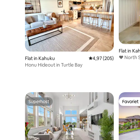
Flat in K
♥ North S
Flat in Kahuku
Gemiddelde beoordeling
4,97 (205)
Honu Hideout in Turtle Bay
Superhost
Favoriet
Superhost
Favoriet