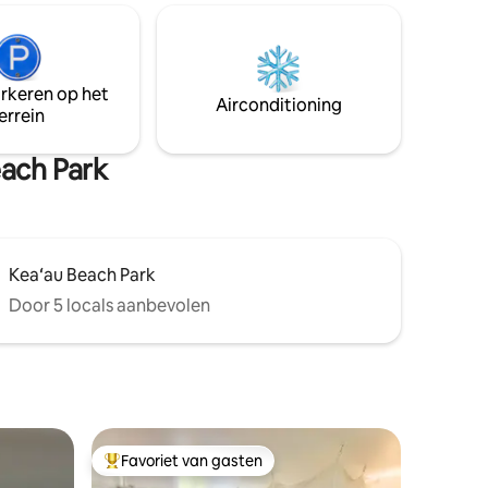
de drukte van Waikiki. Deze ruimte heeft
nse
een NUC en mag verhuren Aarzel niet
om me een bericht te sturen (scroll naar
eur.
beneden) als je de beschikbaarheid niet
 oceaan
arkeren op het
op de kalender kunt vinden. Ik heb
Airconditioning
ren.
errein
andere advertenties op het eiland die
mogelijk beschikbaar zijn
each Park
Keaʻau Beach Park
Door 5 locals aanbevolen
Favoriet van gasten
Topfavoriet van gasten