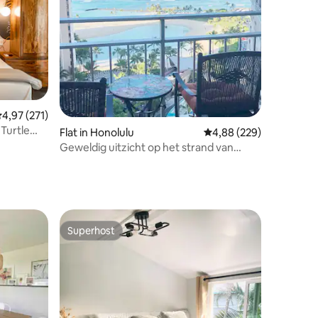
ecensies
emiddelde beoordeling van 4,97 op 5, 271 recensies
4,97 (271)
Turtle
Flat in Honolulu
Gemiddelde beoordeling
4,88 (229)
Geweldig uitzicht op het strand van
Waikiki!!
Superhost
Superhost