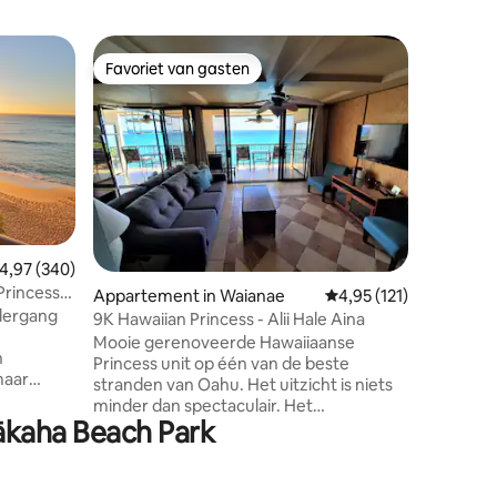
Woning i
Favoriet van gasten
Favor
Favoriet van gasten
Topfavo
Mooie 4-B
Uitzicht
Een smaa
slaapkam
omheinde
genesteld
Eigen a
uitzicht 
peek-a-b
Geniet va
ecensies
emiddelde beoordeling van 4,97 op 5, 340 recensies
4,97 (340)
vrienden i
Princess
Appartement in Waianae
Gemiddelde beoordelin
4,95 (121)
Ervaar d
ndergang
aan de w
9K Hawaiian Princess - Alii Hale Aina
drukte van de s
Mooie gerenoveerde Hawaiiaanse
stranden 
Princess unit op één van de beste
maar
zeeleven
stranden van Oahu. Het uitzicht is niets
vakantie 
minder dan spectaculair. Het
te kijken.
Mākaha Beach Park
appartement is gerenoveerd met het
e een
allerbeste van alles. Je zult geen betere
plek op het eiland vinden als je op zoek
bent naar een strandvakantie weg van