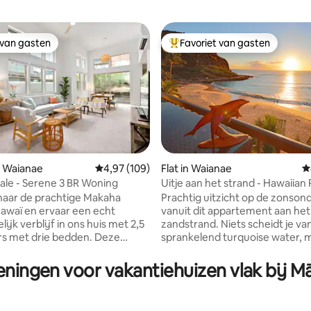
 van gasten
Favoriet van gasten
 van gasten
Topfavoriet van gasten
n Waianae
Gemiddelde beoordeling van 4,97 op 5, 109 r
4,97 (109)
Flat in Waianae
G
le - Serene 3 BR Woning
Uitje aan het strand - Hawaiian 
 van 4,93 op 5, 120 recensies
Condo
naar de prachtige Makaha
Prachtig uitzicht op de zonso
 Hawaï en ervaar een echt
vanuit dit appartement aan het
ijk verblijf in ons huis met 2,5
zandstrand. Niets scheidt je van
s met drie bedden. Deze
sprankelend turquoise water, 
de Airbnb, genesteld in een
voetafdrukken in het zand. Balkon is
e omheinde community, biedt
ideale hoogte om schildpadden 
eningen voor vakantiehuizen vlak bij 
 voor diegenen die rust zoeken
Vanaf november tot april kun j
n van de adembenemende
walvis spotten. Deze levendige grond zit
d van het eiland. Geniet van
vol verrassingen. Zelfs dolfijnen draaien