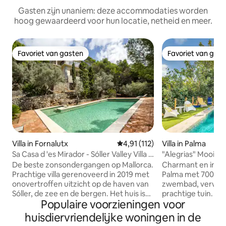
Gasten zijn unaniem: deze accommodaties worden
hoog gewaardeerd voor hun locatie, netheid en meer.
Favoriet van gasten
Favoriet van gas
Favoriet van gasten
Favoriet van gas
Villa in Fornalutx
Gemiddelde beoordeling van 4,9
4,91 (112)
Villa in Palma
Sa Casa d 'es Mirador - Sóller Valley Villa -
"Alegrias" Mooie villa op slechts 7 km van
Stunn
het centrum
De beste zonsondergangen op Mallorca.
Charmant en intie
Prachtige villa gerenoveerd in 2019 met
Palma met 7000m2
onovertroffen uitzicht op de haven van
zwembad, verwarm
Sóller, de zee en de bergen. Het huis is
prachtige tuin. Het
Populaire voorzieningen voor
geïsoleerd (zonder buren), maar op
slaapkamers en t
slechts 5 minuten rijden van de stad
heeft een groot te
huisdiervriendelijke woningen in de
Sóller.<br><br>Het bestaat uit 3
de tuin, veranda '