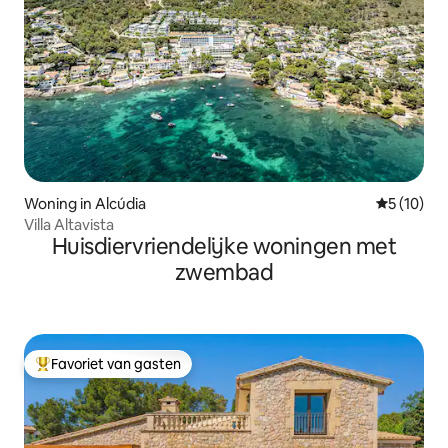
Woning in Alcúdia
Gemiddelde
5 (10)
Villa Altavista
Huisdiervriendelijke woningen met
zwembad
Favoriet van gasten
Topfavoriet van gasten