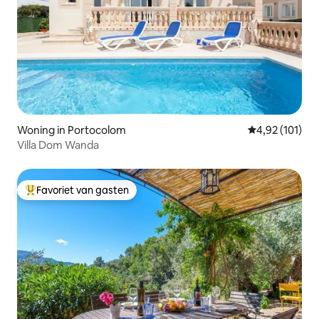
Woning in Portocolom
Gemiddelde beo
4,92 (101)
Villa Dom Wanda
Favoriet van gasten
Topfavoriet van gasten