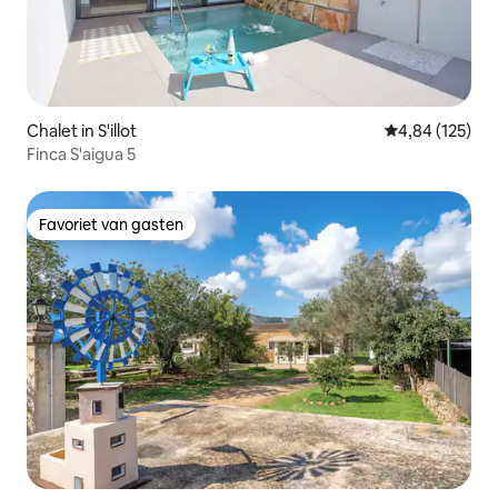
Chalet in S'illot
Gemiddelde beo
4,84 (125)
Finca S'aigua 5
Favoriet van gasten
Favoriet van gasten