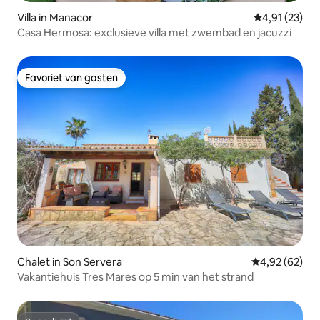
Villa in Manacor
Gemiddelde be
4,91 (23)
Casa Hermosa: exclusieve villa met zwembad en jacuzzi
Favoriet van gasten
Favoriet van gasten
Chalet in Son Servera
Gemiddelde be
4,92 (62)
Vakantiehuis Tres Mares op 5 min van het strand