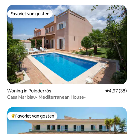
Favoriet van gasten
Favoriet van gasten
Woning in Puigderrós
Gemiddelde be
4,97 (38)
Casa Mar blau• Mediterranean House•
Favoriet van gasten
Topfavoriet van gasten