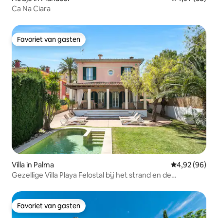
Ca Na Ciara
Favoriet van gasten
Favoriet van gasten
Villa in Palma
Gemiddelde be
4,92 (96)
Gezellige Villa Playa Felostal bij het strand en de
luchthaven
Favoriet van gasten
Favoriet van gasten