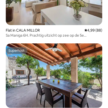
Flat in CALA MILLOR
Gemiddelde be
4,99 (88)
Sa Maniga 6H. Prachtig uitzicht op zee op de 5e
verdieping!
Superhost
Superhost