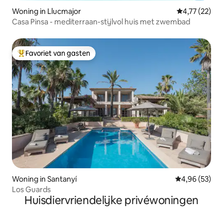
Woning in Llucmajor
Gemiddelde be
4,77 (22)
Casa Pinsa - mediterraan-stijlvol huis met zwembad
Favoriet van gasten
Topfavoriet van gasten
Woning in Santanyí
Gemiddelde be
4,96 (53)
Los Guards
Huisdiervriendelijke privéwoningen