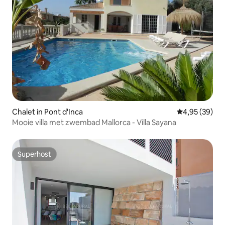
Chalet in Pont d'Inca
Gemiddelde be
4,95 (39)
Mooie villa met zwembad Mallorca - Villa Sayana
Superhost
Superhost