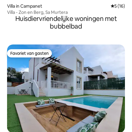
Villa in Campanet
Gemiddelde
5 (16)
Villa - Zon en Berg, Sa Murtera
Huisdiervriendelijke woningen met
bubbelbad
Favoriet van gasten
Favoriet van gasten