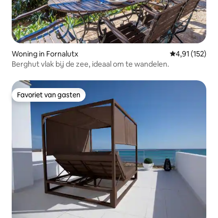
Woning in Fornalutx
Gemiddelde be
4,91 (152)
Berghut vlak bij de zee, ideaal om te wandelen.
Favoriet van gasten
Favoriet van gasten