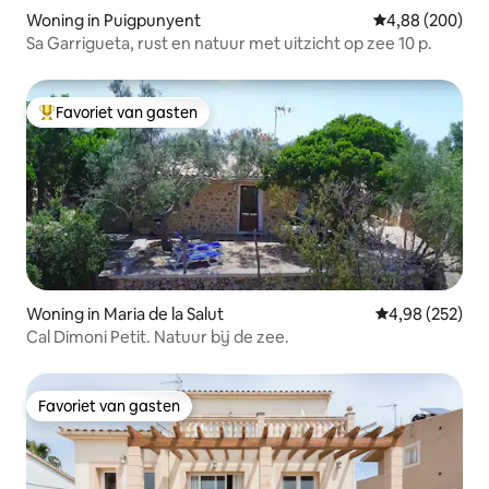
Woning in Puigpunyent
Gemiddelde beo
4,88 (200)
Sa Garrigueta, rust en natuur met uitzicht op zee 10 p.
Favoriet van gasten
Topfavoriet van gasten
Woning in Maria de la Salut
Gemiddelde beo
4,98 (252)
Cal Dimoni Petit. Natuur bij de zee.
Favoriet van gasten
Favoriet van gasten