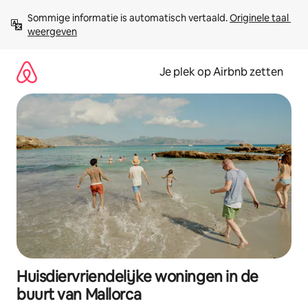
Ga
Sommige informatie is automatisch vertaald. 
Originele taal 
direct
weergeven
naar
inhoud
Je plek op Airbnb zetten
Huisdiervriendelijke woningen in de
buurt van Mallorca