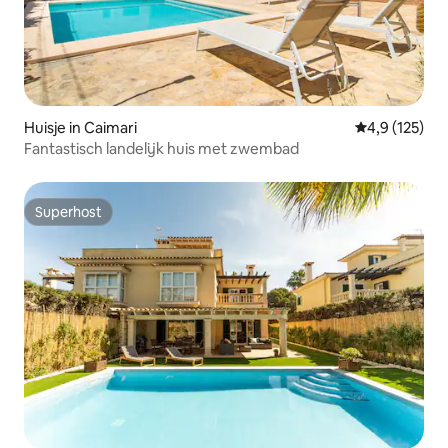
Huisje in Caimari
Gemiddelde be
4,9 (125)
Fantastisch landelijk huis met zwembad
Superhost
Superhost