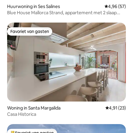
Huurwoning in Ses Salines
Gemiddelde be
4,96 (57)
Blue House Mallorca Strand, appartement met 2 slaap...
Favoriet van gasten
Favoriet van gasten
Woning in Santa Margalida
Gemiddelde be
4,91 (23)
Casa Historica