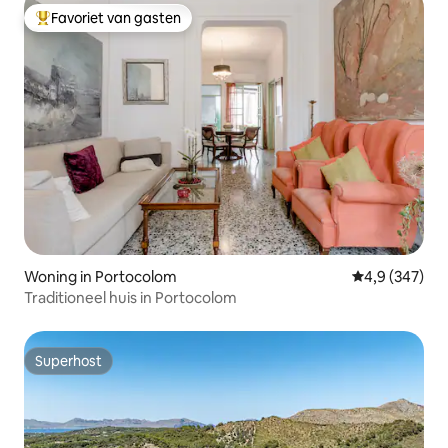
Favoriet van gasten
Topfavoriet van gasten
Woning in Portocolom
Gemiddelde be
4,9 (347)
Traditioneel huis in Portocolom
Superhost
Superhost