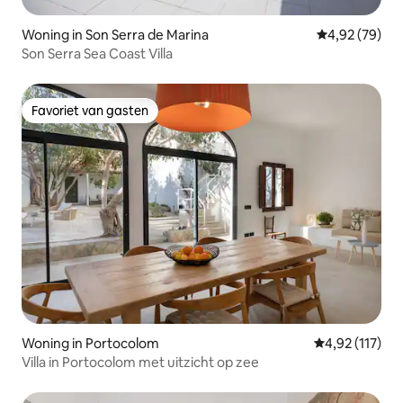
Woning in Son Serra de Marina
Gemiddelde be
4,92 (79)
Son Serra Sea Coast Villa
Favoriet van gasten
Favoriet van gasten
Woning in Portocolom
Gemiddelde be
4,92 (117)
Villa in Portocolom met uitzicht op zee