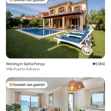
Favoriet van gasten
Topfavoriet van gasten
Woning in Santa Ponça
Gemiddelde
5 (84)
Villa Puerto Adriano
Favoriet van gasten
Topfavoriet van gasten