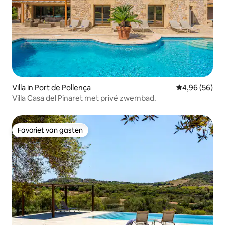
Villa in Port de Pollença
Gemiddelde be
4,96 (56)
Villa Casa del Pinaret met privé zwembad.
Favoriet van gasten
Favoriet van gasten