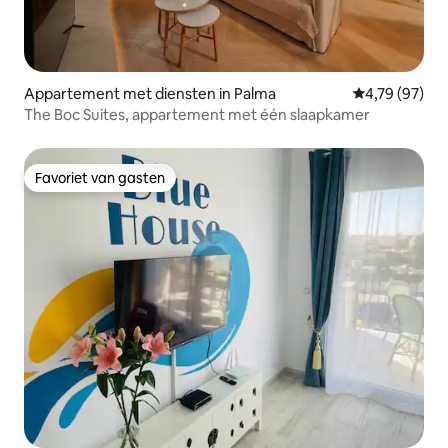
Appartement met diensten in Palma
Gemiddelde be
4,79 (97)
The Boc Suites, appartement met één slaapkamer
Favoriet van gasten
Favoriet van gasten