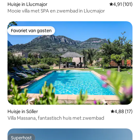
Huisje in Llucmajor
Gemiddelde be
4,91 (101)
Mooie villa met SPA en zwembad in Llucmajor
Favoriet van gasten
Favoriet van gasten
Huisje in Sóller
Gemiddelde be
4,88 (17)
Villa Massana, fantastisch huis met zwembad
Superhost