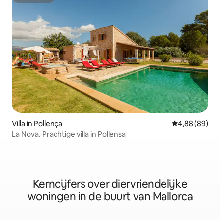
Superhost
Villa in Pollença
Gemiddelde be
4,88 (89)
La Nova. Prachtige villa in Pollensa
Kerncijfers over diervriendelijke
woningen in de buurt van Mallorca