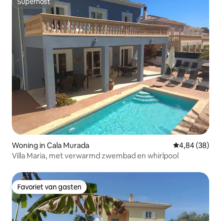
Superhost
Superhost
Woning in Cala Murada
Gemiddelde be
4,84 (38)
Villa Maria, met verwarmd zwembad en whirlpool
Favoriet van gasten
Favoriet van gasten