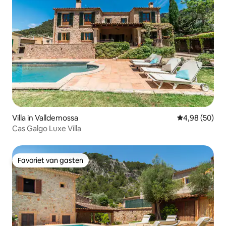
Villa in Valldemossa
Gemiddelde be
4,98 (50)
Cas Galgo Luxe Villa
Favoriet van gasten
Favoriet van gasten