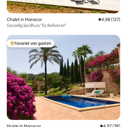
Chalet in Manacor
Gemiddelde beo
4,98 (127)
Gezellig landhuis "Es Bellveret"
Favoriet van gasten
Topfavoriet van gasten
Huisje in Manacor
Gemiddelde be
4,97 (38)