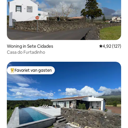
Woning in Sete Cidades
Gemiddelde beo
4,92 (127)
Casa do Furtadinho
Favoriet van gasten
Topfavoriet van gasten