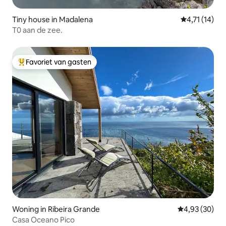
Tiny house in Madalena
Gemiddelde b
4,71 (14)
T0 aan de zee.
Favoriet van gasten
Topfavoriet van gasten
Woning in Ribeira Grande
Gemiddelde be
4,93 (30)
Casa Oceano Pico