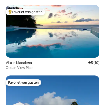
Favoriet van gasten
Topfavoriet van gasten
Villa in Madalena
Gemiddelde
5 (10)
Ocean View Pico
Favoriet van gasten
Favoriet van gasten