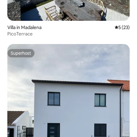
Villa in Madalena
Gemiddelde
5 (23)
PicoTerrace
Superhost
Superhost