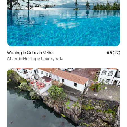
Woning in Criacao Velha
Gemiddelde
5 (27)
Atlantic Heritage Luxury Villa