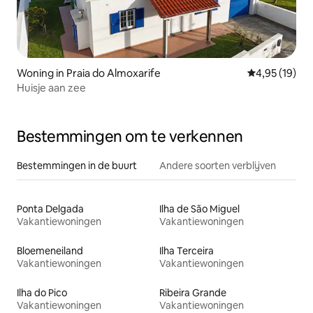
Woning in Praia do Almoxarife
Gemiddelde be
4,95 (19)
Huisje aan zee
Bestemmingen om te verkennen
Bestemmingen in de buurt
Andere soorten verblijven
Ponta Delgada
Ilha de São Miguel
Vakantiewoningen
Vakantiewoningen
Bloemeneiland
Ilha Terceira
Vakantiewoningen
Vakantiewoningen
Ilha do Pico
Ribeira Grande
Vakantiewoningen
Vakantiewoningen