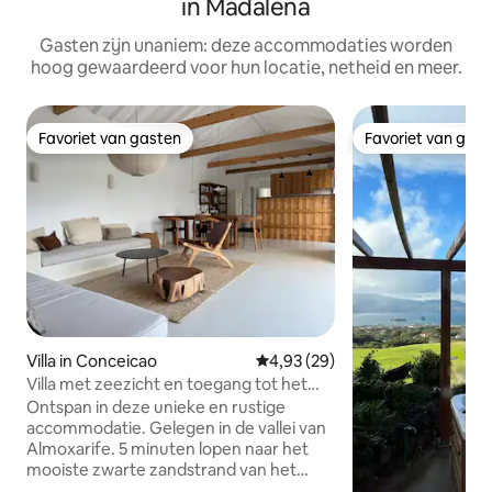
in Madalena
Gasten zijn unaniem: deze accommodaties worden
hoog gewaardeerd voor hun locatie, netheid en meer.
Favoriet van gasten
Favoriet van gas
Favoriet van gasten
Favoriet van gas
Villa in Conceicao
Gemiddelde beoordeling van 4,
4,93 (29)
Villa met zeezicht en toegang tot het
strand op loopafstand
Ontspan in deze unieke en rustige
accommodatie. Gelegen in de vallei van
Almoxarife. 5 minuten lopen naar het
mooiste zwarte zandstrand van het
eiland en 10 minuten naar de beroemde