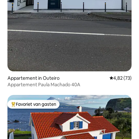
Appartement in Outeiro
Gemiddelde be
4,82 (73)
Appartement Paula Machado 40A
Favoriet van gasten
Topfavoriet van gasten