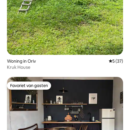
Woning in Oriv
Gemiddelde
5 (37)
Kruk House
Favoriet van gasten
Favoriet van gasten