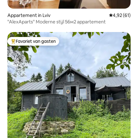
Appartement in Lviv
Gemiddelde be
4,92 (61)
"AlexAparts" Moderne stijl 56м2 appartement
Favoriet van gasten
Topfavoriet van gasten