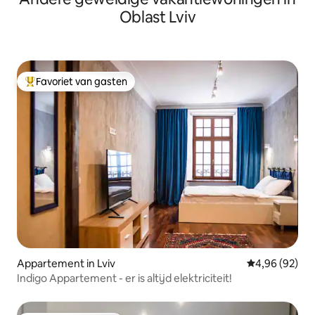
Oblast Lviv
Favoriet van gasten
Topfavoriet van gasten
Appartement in Lviv
Gemiddelde be
4,96 (92)
Indigo Appartement - er is altijd elektriciteit!