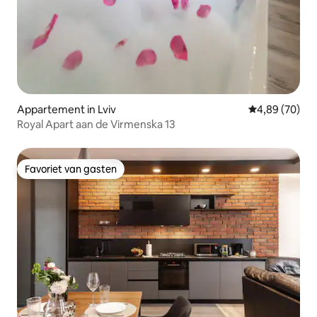
Appartement in Lviv
Gemiddelde be
4,89 (70)
Royal Apart aan de Virmenska 13
Favoriet van gasten
Favoriet van gasten