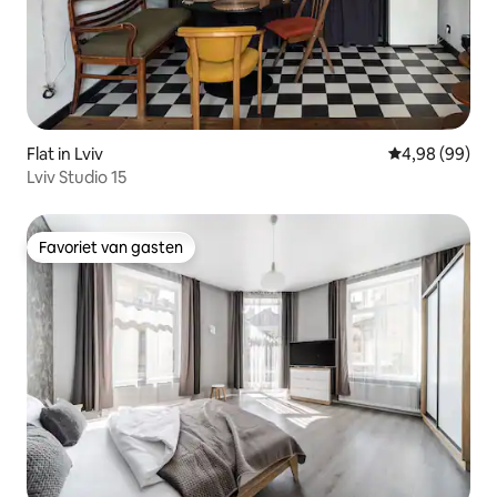
Flat in Lviv
Gemiddelde be
4,98 (99)
Lviv Studio 15
Favoriet van gasten
Favoriet van gasten