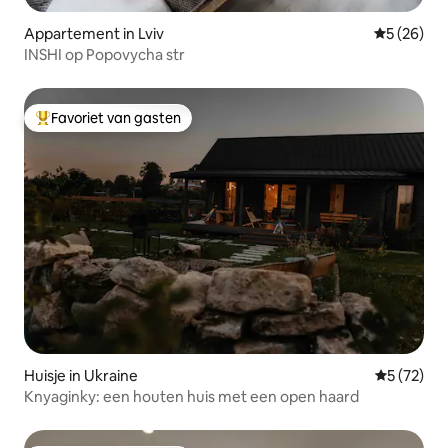
Appartement in Lviv
Gemiddelde
5 (26)
INSHI op Popovycha str
Favoriet van gasten
Topfavoriet van gasten
Huisje in Ukraine
Gemiddelde
5 (72)
Knyaginky: een houten huis met een open haard