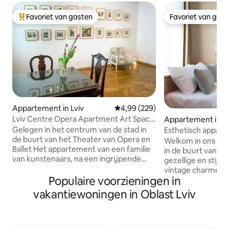
Favoriet van gasten
Favoriet van gas
Topfavoriet van gasten
Favoriet van gas
Appartement in Lviv
Gemiddelde beoordeling van 4,9
4,99 (229)
Lviv Centre Opera Apartment Art Space
Appartement in Lv
for 1-3 75m2
Gelegen in het centrum van de stad in
Esthetisch appart
de buurt van het Theater van Opera en
Main Sq.
Welkom in ons es
Ballet Het appartement van een familie
in de buurt van he
van kunstenaars, na een ingrijpende
gezellige en stijl
renovatie, met een oppervlakte van 75
vintage charme m
m ². Ik nodig je uit om tijd door te
Populaire voorzieningen in
Hoge plafonds, g
brengen in een buitengewone creatieve
houten details zo
vakantiewoningen in Oblast Lviv
sfeer. In het appartement vind je
sfeer. Het appart
huishoudelijke artikelen met een unieke
een comfortabel b
geschiedenis, die zijn aangepast met
uitgeruste keuke
een liefde voor kunst van Lviv-
met benodigdheden.