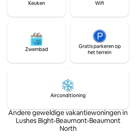
Keuken
Wifi
koffiebar en een
ontbijtproducten.
Gratis parkeren op
Zwembad
het terrein
Airconditioning
Andere geweldige vakantiewoningen in
Lushes Bight-Beaumont-Beaumont
North