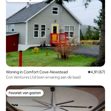
Favoriet van gasten
Woning in Comfort Cove-Newstead
Gemiddelde be
4,91 (67)
Ccn Ventures Ltd (een ervaring aan de baai)
Favoriet van gasten
Favoriet van gasten