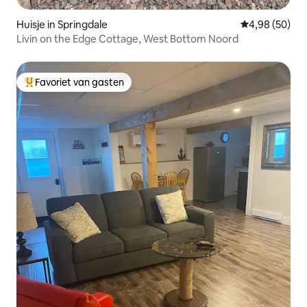
Huisje in Springdale
Gemiddelde be
4,98 (50)
Livin on the Edge Cottage, West Bottom Noord
Favoriet van gasten
Topfavoriet van gasten