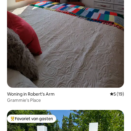
Woning in Robert's Arm
Gemiddelde
5 (19)
Grammie's Place
Favoriet van gasten
Topfavoriet van gasten