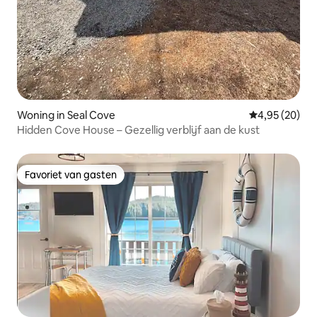
Woning in Seal Cove
Gemiddelde be
4,95 (20)
Hidden Cove House – Gezellig verblijf aan de kust
Favoriet van gasten
Favoriet van gasten