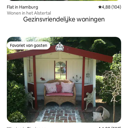
Flat in Hamburg
Gemiddelde beo
4,88 (104)
Wonen in het Alstertal
Gezinsvriendelijke woningen
Favoriet van gasten
Favoriet van gasten