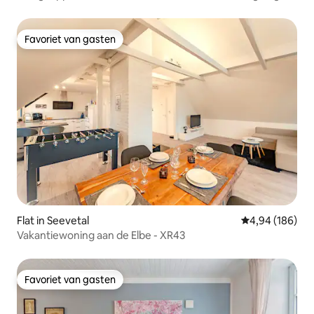
Favoriet van gasten
Favoriet van gasten
Flat in Seevetal
Gemiddelde beo
4,94 (186)
Vakantiewoning aan de Elbe - XR43
Favoriet van gasten
Favoriet van gasten