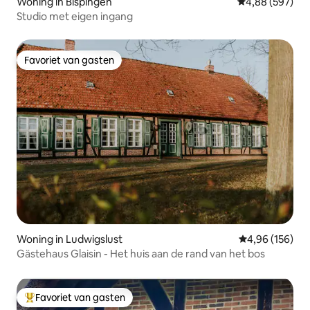
Woning in Bispingen
Gemiddelde beo
4,88 (597)
Studio met eigen ingang
Favoriet van gasten
Favoriet van gasten
Woning in Ludwigslust
Gemiddelde beo
4,96 (156)
Gästehaus Glaisin - Het huis aan de rand van het bos
Favoriet van gasten
Topfavoriet van gasten