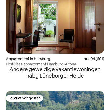
Appartement in Hamburg
Gemiddelde beo
4,94 (601)
FirstClass-appartement Hamburg-Altona
Andere geweldige vakantiewoningen
nabij Lüneburger Heide
Favoriet van gasten
Favoriet van gasten