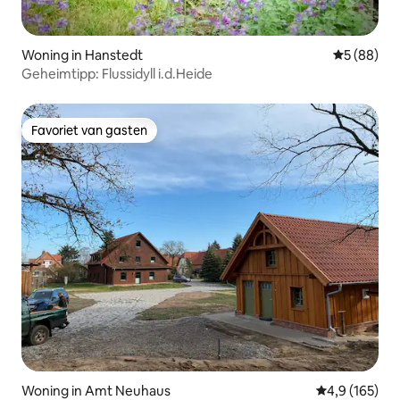
Woning in Hanstedt
Gemiddelde
5 (88)
Geheimtipp: Flussidyll i.d.Heide
Favoriet van gasten
Favoriet van gasten
Woning in Amt Neuhaus
Gemiddelde be
4,9 (165)