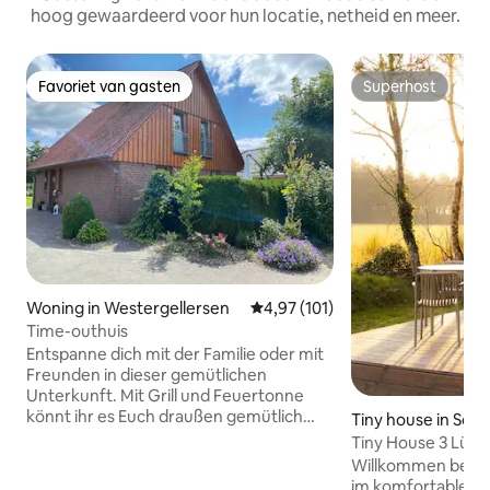
hoog gewaardeerd voor hun locatie, netheid en meer.
Favoriet van gasten
Superhost
Favoriet van gasten
Superhost
Woning in Westergellersen
Gemiddelde beoordeling van 4,9
4,97 (101)
Time-outhuis
Entspanne dich mit der Familie oder mit
Freunden in dieser gemütlichen
Unterkunft. Mit Grill und Feuertonne
könnt ihr es Euch draußen gemütlich
Tiny house in Solt
machen. Im Winter sorgt der Kamin für
Tiny House 3 Lün
kuschelige Stunden. Oder ihr erkundet
Heidepark Soltau
Willkommen bei Hi
die Gegend. Das schöne Lüneburg (10
im komfortablen T