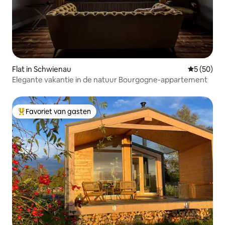
Flat in Schwienau
Gemiddelde
5 (50)
Elegante vakantie in de natuur Bourgogne-appartement
Favoriet van gasten
Topfavoriet van gasten