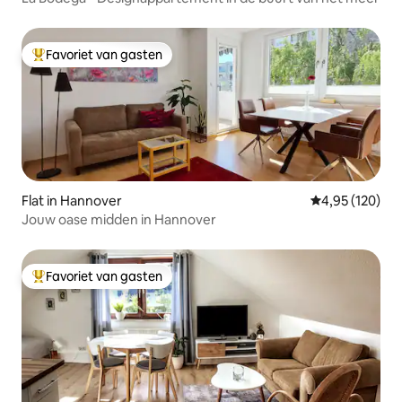
Favoriet van gasten
Topfavoriet van gasten
Flat in Hannover
Gemiddelde beo
4,95 (120)
Jouw oase midden in Hannover
Favoriet van gasten
Topfavoriet van gasten