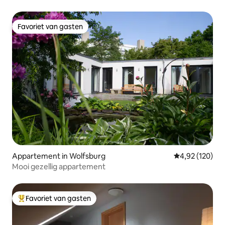
Favoriet van gasten
Favoriet van gasten
Appartement in Wolfsburg
Gemiddelde beo
4,92 (120)
Mooi gezellig appartement
Favoriet van gasten
Topfavoriet van gasten