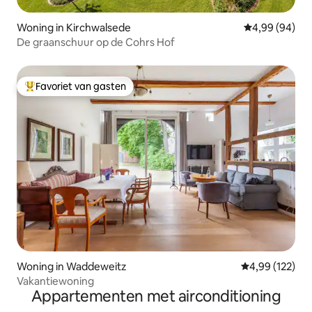
Woning in Kirchwalsede
Gemiddelde be
4,99 (94)
De graanschuur op de Cohrs Hof
Favoriet van gasten
Topfavoriet van gasten
Woning in Waddeweitz
Gemiddelde beo
4,99 (122)
Vakantiewoning
Appartementen met airconditioning