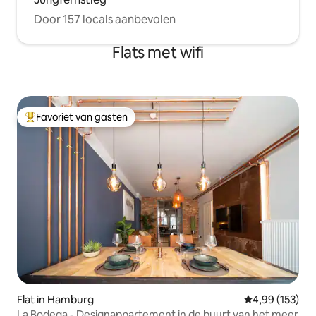
Door 157 locals aanbevolen
Flats met wifi
Favoriet van gasten
Topfavoriet van gasten
Flat in Hamburg
Gemiddelde beo
4,99 (153)
La Bodega - Designappartement in de buurt van het meer