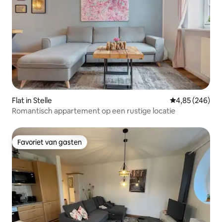
Flat in Stelle
Gemiddelde beo
4,85 (246)
Romantisch appartement op een rustige locatie
Favoriet van gasten
Favoriet van gasten