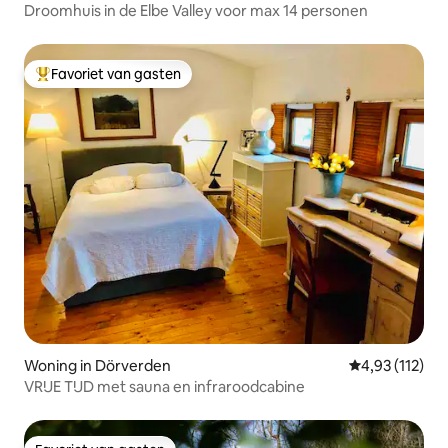
Droomhuis in de Elbe Valley voor max 14 personen
Favoriet van gasten
Topfavoriet van gasten
Woning in Dörverden
Gemiddelde be
4,93 (112)
VRIJE TIJD met sauna en infraroodcabine