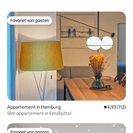
Favoriet van gasten
Favoriet van gasten
Appartement in Hamburg
Gemiddelde be
4,93 (112)
Slim appartement in Eimsbüttel
Favoriet van gasten