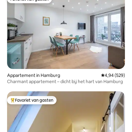
Favoriet van gasten
Appartement in Hamburg
Gemiddelde beo
4,94 (529)
Charmant appartement – dicht bij het hart van Hamburg
Favoriet van gasten
Topfavoriet van gasten