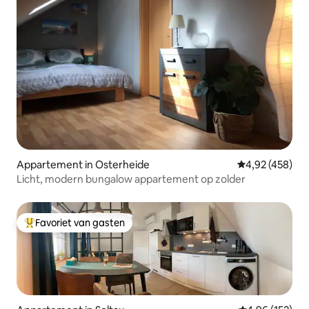
Appartement in Osterheide
Gemiddelde beo
4,92 (458)
Licht, modern bungalow appartement op zolder
Favoriet van gasten
Topfavoriet van gasten