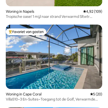
Woning in Napels
Gemiddelde beo
4,92 (109)
Tropische oase! 1 mijl naar strand Verwarmd Sltwtr
Zwembad
Favoriet van gasten
Topfavoriet van gasten
Woning in Cape Coral
Gemiddelde
5 (20)
Villa510~3 En-Suites~Toegang tot de Golf, Verwarmde
spa~zwembad