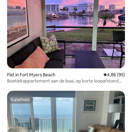
Flat in Fort Myers Beach
Gemiddelde be
4,86 (95)
Boetiekappartement aan de baai, op korte loopafstand
van het strand
Superhost
Superhost