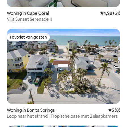
Woning in Cape Coral
Gemiddelde be
4,98 (61)
Villa Sunset Serenade II
Favoriet van gasten
Favoriet van gasten
Woning in Bonita Springs
Gemiddeld
5 (8)
Loop naar het strand | Tropische oase met 2 slaapkamers