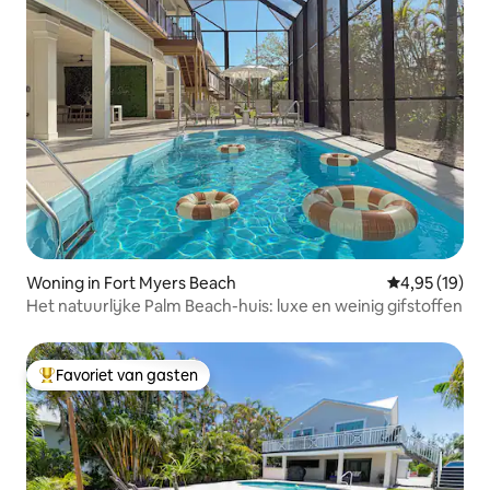
Woning in Fort Myers Beach
Gemiddelde be
4,95 (19)
Het natuurlijke Palm Beach-huis: luxe en weinig gifstoffen
Favoriet van gasten
Topfavoriet van gasten