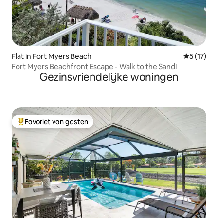
Flat in Fort Myers Beach
Gemiddeld
5 (17)
Fort Myers Beachfront Escape - Walk to the Sand!
Gezinsvriendelijke woningen
Favoriet van gasten
Topfavoriet van gasten