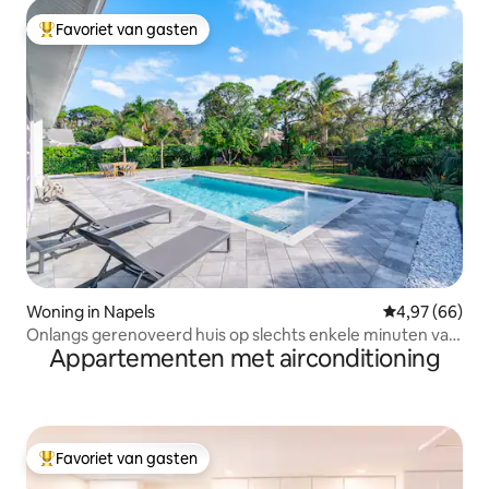
Favoriet van gasten
Topfavoriet van gasten
Woning in Napels
Gemiddelde be
4,97 (66)
Onlangs gerenoveerd huis op slechts enkele minuten van
Appartementen met airconditioning
het strand!
Favoriet van gasten
Topfavoriet van gasten