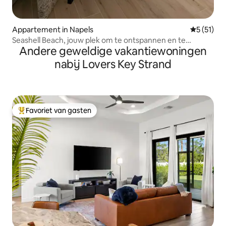
Appartement in Napels
Gemiddeld
5 (51)
Seashell Beach, jouw plek om te ontspannen en te
Andere geweldige vakantiewoningen
genieten.
nabij Lovers Key Strand
Favoriet van gasten
Topfavoriet van gasten