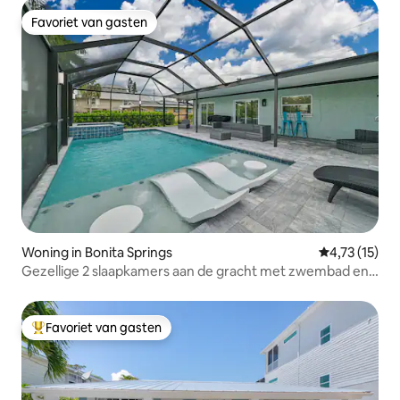
Favoriet van gasten
Favoriet van gasten
Woning in Bonita Springs
Gemiddelde b
4,73 (15)
Gezellige 2 slaapkamers aan de gracht met zwembad en
bubbelbad!
Favoriet van gasten
Topfavoriet van gasten