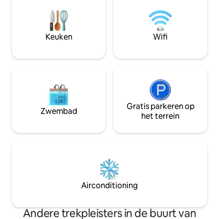
Nieuw zwembad met bubbelbad en
of wandel naar ge
zonneplank. Geniet van prachtige
restaurants op sl
zonsondergangen vanaf de enorme
van de deur.
patio. Trolly naar strand bij de ingang van
Keuken
Wifi
de buurt of loop er in enkele minuten
naartoe.
Gratis parkeren op
Zwembad
het terrein
Airconditioning
Andere trekpleisters in de buurt van