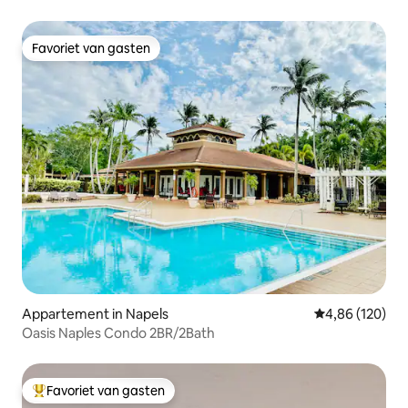
Favoriet van gasten
Favoriet van gasten
Appartement in Napels
Gemiddelde beo
4,86 (120)
Oasis Naples Condo 2BR/2Bath
Favoriet van gasten
Topfavoriet van gasten