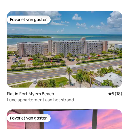
Favoriet van gasten
Favoriet van gasten
Flat in Fort Myers Beach
Gemiddelde
5 (18)
Luxe appartement aan het strand
Favoriet van gasten
Favoriet van gasten