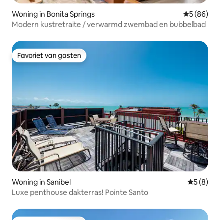
Woning in Bonita Springs
Gemiddelde
5 (86)
Modern kustretraite / verwarmd zwembad en bubbelbad
Favoriet van gasten
Favoriet van gasten
Woning in Sanibel
Gemiddeld
5 (8)
Luxe penthouse dakterras! Pointe Santo