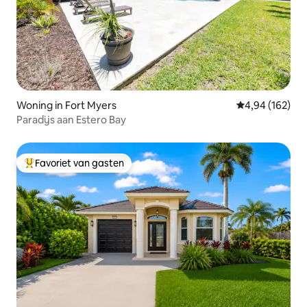
Woning in Fort Myers
Gemiddelde beo
4,94 (162)
Paradijs aan Estero Bay
Favoriet van gasten
Topfavoriet van gasten