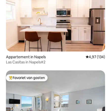
Appartement in Napels
Gemiddelde beo
4,97 (134)
Las Casitas in Napels#2
Favoriet van gasten
Topfavoriet van gasten