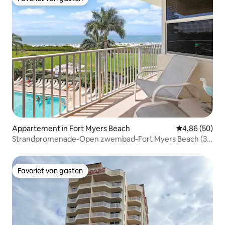
Favoriet van gasten
Appartement in Fort Myers Beach
Gemiddelde be
4,86 (50)
Strandpromenade-Open zwembad-Fort Myers Beach (3e
verdieping)
Favoriet van gasten
Favoriet van gasten