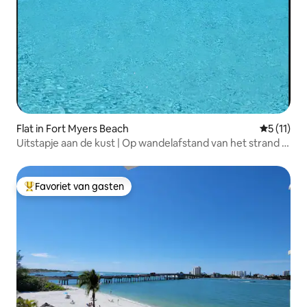
Flat in Fort Myers Beach
Gemiddeld
5 (11)
Uitstapje aan de kust | Op wandelafstand van het strand |
Uitzicht op de zonsondergang
Favoriet van gasten
Topfavoriet van gasten