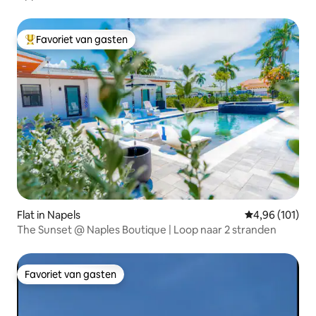
Favoriet van gasten
Topfavoriet van gasten
Flat in Napels
Gemiddelde beo
4,96 (101)
The Sunset @ Naples Boutique | Loop naar 2 stranden
Favoriet van gasten
Favoriet van gasten