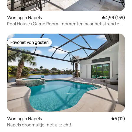
Woning in Napels
Gemiddelde beo
4,99 (159)
Pool House+Game Room, momenten naar het strand en
het centrum
Favoriet van gasten
Favoriet van gasten
Woning in Napels
Gemiddeld
5 (12)
Napels droomuitje met uitzicht!