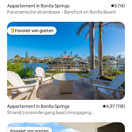
Appartement in Bonita Springs
Gemiddelde
5 (14)
Panoramische strandoase – Barefoot en Bonita Beach
Favoriet van gasten
Topfavoriet van gasten
Appartement in Bonita Springs
Gemiddelde beo
4,97 (118)
Strand/zonsondergang baai/zonsopgang
ontspannen/eilandleven
Favoriet van gasten