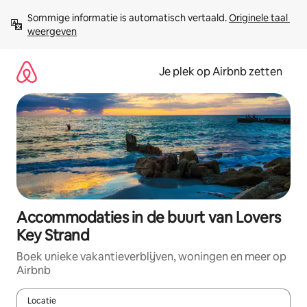
Ga
Sommige informatie is automatisch vertaald. 
Originele taal 
direct
weergeven
naar
inhoud
Je plek op Airbnb zetten
Accommodaties in de buurt van Lovers
Key Strand
Boek unieke vakantieverblijven, woningen en meer op
Airbnb
Locatie