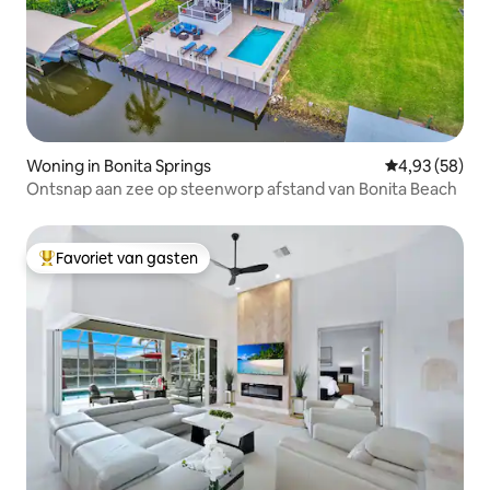
Woning in Bonita Springs
Gemiddelde be
4,93 (58)
Ontsnap aan zee op steenworp afstand van Bonita Beach
Favoriet van gasten
Topfavoriet van gasten