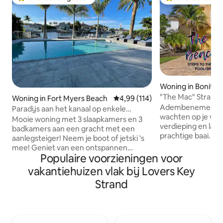
Topfavoriet van gasten
Topfavoriet van 
Woning in Bonita S
"The Mac" Strandhu
Woning in Fort Myers Beach
Gemiddelde beoordeling van 4,9
4,99 (114)
Zwembad/Spa
Adembenemende 
Paradijs aan het kanaal op enkele
wachten op je va
minuten van Ft Myers Beach/Gulf
Mooie woning met 3 slaapkamers en 3
verdieping en lana
badkamers aan een gracht met een
prachtige baai. Dit
aanlegsteiger! Neem je boot of jetski 's
Spaanse stijl op 
mee! Geniet van een ontspannen
het witte zand van
Populaire voorzieningen voor
verblijf terwijl je naar de dolfijnen en
een perfect uitje 
lamantijnen kijkt direct aan de haven.
vakantiehuizen vlak bij Lovers Key
groottes! Deze woning beschikt over
Deze prachtig bijgewerkte woning
Strand
een eersteklas loca
heeft alles wat je nodig hebt voor een
één! Loop naar he
fantastische vakantie. Vooral locatie! 5
eten, drinken, pad
minuten naar Ft Meyers Beach. Geniet
loungeruimte op s
van het resort in uw eigen achtertuin.
stappen afstand b