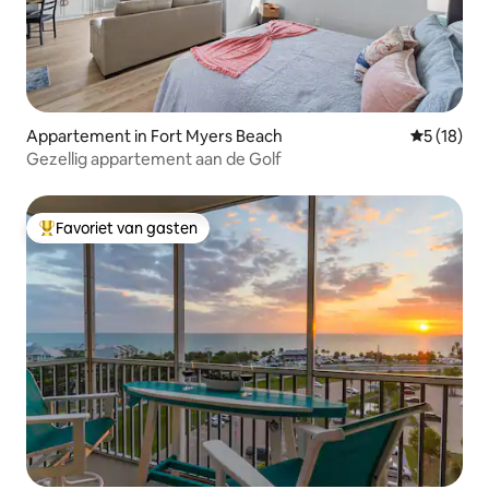
Appartement in Fort Myers Beach
Gemiddelde
5 (18)
Gezellig appartement aan de Golf
Favoriet van gasten
Topfavoriet van gasten