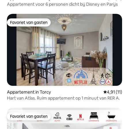
Appartement voor 6 personen dicht bij Disney en Parijs
Favoriet van gasten
Favoriet van gasten
Appartement in Torcy
Gemiddelde b
4,91 (11)
Hart van Atlas. Ruim appartement op 1 minuut van RER A.
Favoriet van gasten
Favoriet van gasten