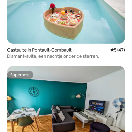
Gastsuite in Pontault-Combault
Gemiddelde
5 (47)
Diamant-suite, een nachtje onder de sterren.
Superhost
Superhost