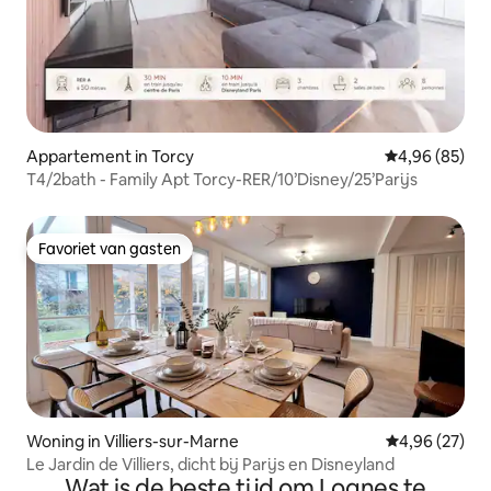
Appartement in Torcy
Gemiddelde be
4,96 (85)
T4/2bath - Family Apt Torcy-RER/10’Disney/25’Parijs
Favoriet van gasten
Favoriet van gasten
Woning in Villiers-sur-Marne
Gemiddelde be
4,96 (27)
Le Jardin de Villiers, dicht bij Parijs en Disneyland
Wat is de beste tijd om Lognes te