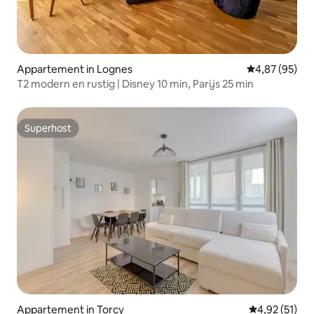
Appartement in Lognes
Gemiddelde be
4,87 (95)
T2 modern en rustig | Disney 10 min, Parijs 25 min
Superhost
Superhost
Appartement in Torcy
Gemiddelde be
4,92 (51)