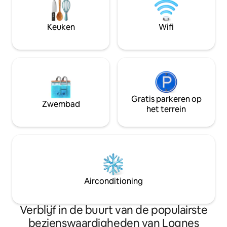
tweepersoons bed -1
hebt voor een prett
tweepersoonsslaapbank en 1
reist als gezin, al
eenpersoonsbank. - Babyparasolbed. 2
Keuken
Wifi
plaatsen Gratis parkeren
Inchecken:17.00 tot 23.30 uur
Uitchecken voor 11.00 uur
Gratis parkeren op
Zwembad
het terrein
Airconditioning
Verblijf in de buurt van de populairste
bezienswaardigheden van Lognes