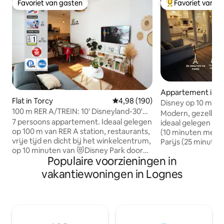
Favoriet van gasten
Favoriet van g
Favoriet van gasten
Topfavoriet van 
Appartement in L
Flat in Torcy
Gemiddelde beoordeling van 4,9
4,98 (190)
Disney op 10 min. | 
100 m RER A/TREIN: 10' Disneyland-30'
Parking | Dicht bij
Modern, gezellig 
Parijs/2*Cars
7 persoons appartement. Ideaal gelegen
ideaal gelegen tus
op 100 m van RER A station, restaurants,
(10 minuten met de
vrije tijd en dicht bij het winkelcentrum,
Parijs (25 minuten
op 10 minuten van 😻Disney Park door
Eenvoudige zelfin
Populaire voorzieningen in
RER A, Vallee Village Shopping en 35
een slim slot, op 
minuten van 🇫🇷 Parijs. - 3
lopen van het RER-
vakantiewoningen in Lognes
kamers,volledig uitgerust op de begane
met prachtig uitzi
grond (toegang via de trap aan de
meer, glasvezelwifi
ingang van het gebouw niet
en Prime Video), v
toegankelijk voor mensen in een
keuken en beveili
rolstoel) - 2 slaapkamers met een
privéparkeerplaats