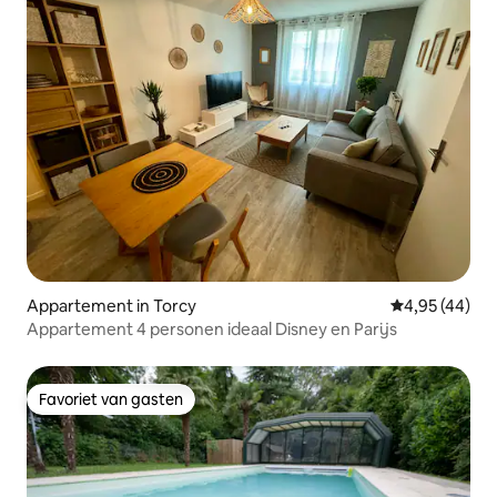
Appartement in Torcy
Gemiddelde be
4,95 (44)
Appartement 4 personen ideaal Disney en Parijs
Favoriet van gasten
Favoriet van gasten