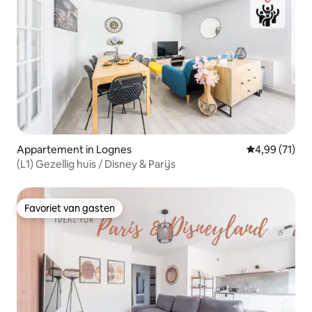
Appartement in Lognes
Gemiddelde be
4,99 (71)
(L1) Gezellig huis / Disney & Parijs
Favoriet van gasten
Favoriet van gasten