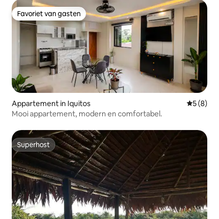
Favoriet van gasten
Favoriet van gasten
Appartement in Iquitos
Gemiddeld
5 (8)
Mooi appartement, modern en comfortabel.
Superhost
Superhost