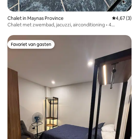
Chalet in Maynas Province
Gemiddelde b
4,67 (3)
Chalet met zwembad, jacuzzi, airconditioning • 4
slaapkamers
Favoriet van gasten
Favoriet van gasten