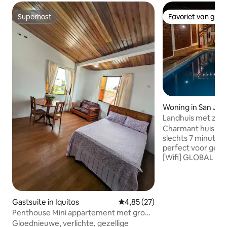
Superhost
Favoriet van gas
Superhost
Favoriet van gas
Woning in San Jua
Landhuis met zwem
wifi, luchthaven, 
Charmant huis me
slechts 7 minuten
perfect voor gezin
[Wifi] GLOBAL Glasv
vier comfortabele
maximaal 12 gaste
een privézwemba
en volledig keuke
Gastsuite in Iquitos
Gemiddelde beoordeling van 4,
4,85 (27)
Beveiligingscamer
Penthouse Mini appartement met groot
gemoedsrust tijdens je 
terras
Gloednieuwe, verlichte, gezellige
uitgerust voor e