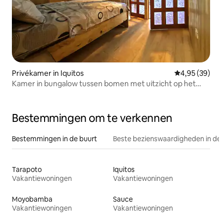
Privékamer in Iquitos
Gemiddelde be
4,95 (39)
Kamer in bungalow tussen bomen met uitzicht op het
meer
Bestemmingen om te verkennen
Bestemmingen in de buurt
Beste bezienswaardigheden in de
Tarapoto
Iquitos
Vakantiewoningen
Vakantiewoningen
Moyobamba
Sauce
Vakantiewoningen
Vakantiewoningen