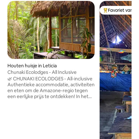
Favoriet van g
Topfavoriet van 
Houten huisje in Leticia
Chunaki Ecolodges - All Inclusive
🌿 CHUNAKI ECOLODGES - All-inclusive
Authentieke accommodatie, activiteiten
en eten om de Amazone-regio tegen
een eerlijke prijs te ontdekken! In het
hart van een rauwe en bewaard
gebleven natuur, na een boottocht van 1
uur langs de rivier de Amazone vanuit
Leticia, verwelkomt Chunaki je voor een
tijdloze ervaring. De hutten combineren
een authentiek design met modern
comfort zodat je slaap rustiger is dan