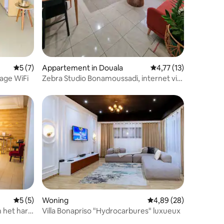
ecensies
Gemiddelde beoordeling van 5 op 5, 7 recensies
5 (7)
Appartement in Douala
Gemiddelde beoordeli
4,77 (13)
age WiFi
Zebra Studio Bonamoussadi, internet via
satelliet
Gemiddelde beoordeling van 5 op 5, 5 recensies
5 (5)
Woning
Gemiddelde beoordelin
4,89 (28)
n het hart
Villa Bonapriso "Hydrocarbures" luxueux
ecensies