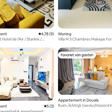
ment
Gemiddelde beoordeling van 4,78 op 5, 9 r
4,78 (9)
Woning
 Hotel de l’Air / Starlink /
Villa M 3 Chambres Makepe For
gregaat
Favoriet van gasten
Favoriet van gasten
Appartement in Douala
Ruim, lichtrijk toevluchtsoord i
ment
Gemiddelde beoordeling van 5 op 5, 3 r
5 (3)
van Bonapriso
 toegankelijk appartement,