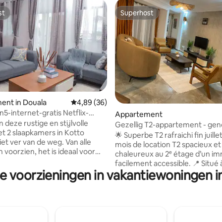
st
Superhost
st
Superhost
ent in Douala
Gemiddelde beoordeling van 4,89 op 5, 36 r
4,89 (36)
n5-internet-gratis Netflix-
ng van 4,67 op 5, 3 recensies
Appartement
ine
 deze rustige en stijlvolle
Gezellig T2-appartement - gen
t 2 slaapkamers in Kotto
boring
🌟 Superbe T2 rafraichi fin juille
iet ver van de weg. Van alle
mois de location T2 spacieux et
voorzien, het is ideaal voor
chaleureux au 2ᵉ étage d’un i
korte verblijven. Uitgerust met
facilement accessible. 📍 Situé à
, onbeperkt snel internet,
e voorzieningen in vakantiewoningen in
Bonamoussadi - Santa Barbara à
 ,smart tv met YouTube ,
pied de la route bitumée. Non l
ime en Netflix geïntegreerd.
Sorepco, rond point baho... 🛡️ Sécurité &
rkeren, warmwatertank,
Confort 👮‍♂️ Gardien H24 🔌 Électricité en
e, volledig ingerichte keuken
continu via groupe électrogèn
ezetapparaat . Airconditioners
(alimente climatiseur aussi) 💧 