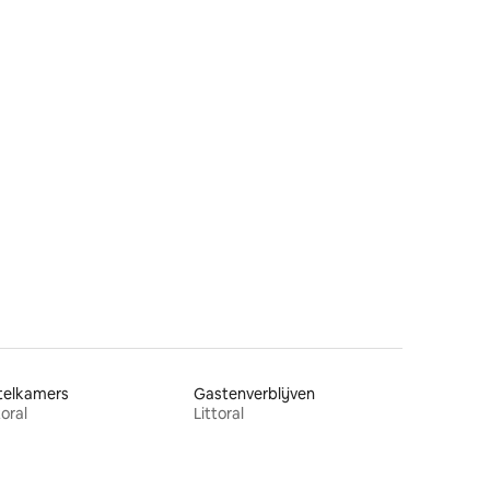
telkamers
Gastenverblijven
toral
Littoral