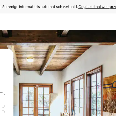
Sommige informatie is automatisch vertaald. 
Originele taal weerge
een keuze met je de pijltjestoetsen omhoog en omlaag, óf door te tikk