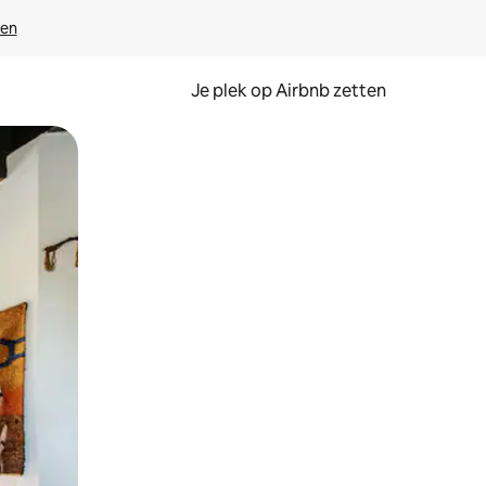
ven
Je plek op Airbnb zetten
en of swipen.