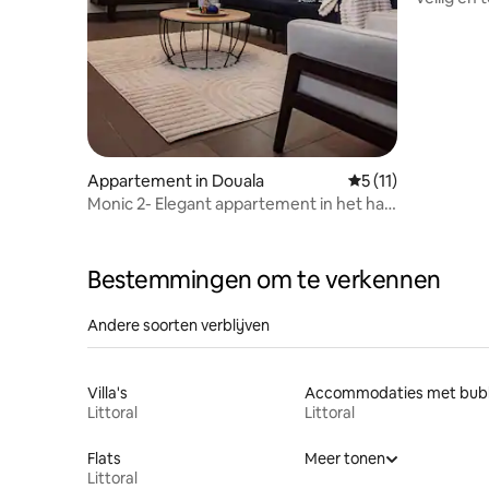
Carrefour
Appartement in Douala
Gemiddelde beoorde
5 (11)
Monic 2- Elegant appartement in het hart
van het stadscentrum
Bestemmingen om te verkennen
Andere soorten verblijven
Villa's
Littoral
Littoral
Flats
Meer tonen
Littoral