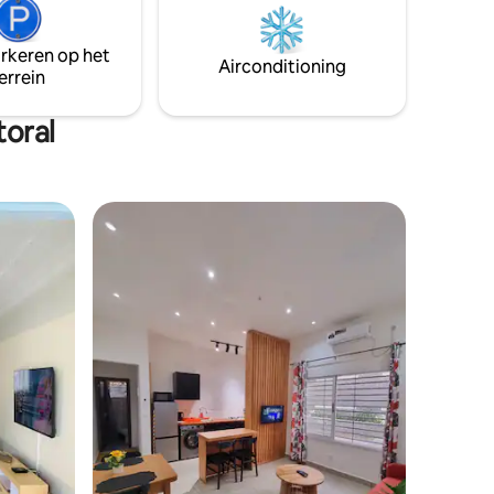
 🌐 Wifi
disponible sur demande, en supplément.
n salon et
Possibilité de transformer en 3 chambres
arkeren op het
(coût supplémentaire)
Airconditioning
errein
toral