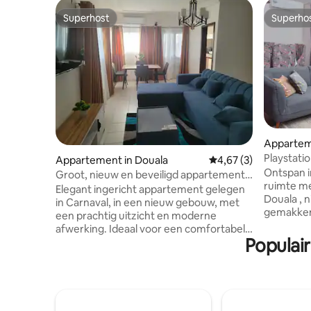
Superhost
Superho
Superhost
Superho
Appartem
Playstatio
Appartement in Douala
Gemiddelde beoordeli
4,67 (3)
wasmach
Ontspan in
Groot, nieuw en beveiligd appartement
ruimte me
dicht bij de luchthaven
Elegant ingericht appartement gelegen
Douala , n
in Carnaval, in een nieuw gebouw, met
gemakken 
een prachtig uitzicht en moderne
lange en 
afwerking. Ideaal voor een comfortabel
2 balkons 
Populair
verblijf in een rustige, voorziene van
Canal Sat
airconditioning, veilige en nette
Amazon Pr
omgeving. Centrale locatie, dicht bij
Gratis pa
alles, op minder dan 10 minuten van de
wasmachin
luchthaven en op minder dan 15 minuten
met koffi
van Bonanjo, Bonapriso, Ndokoti en de