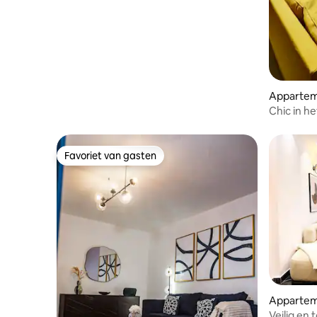
appartement
Apparte
Chic in het
Stroomag
Favoriet van gasten
Favoriet van gasten
Apparte
Veilig en