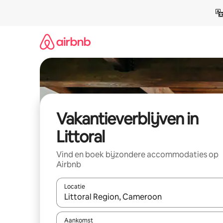
Ga
direct
naar
inhoud
Vakantieverblijven in
Littoral
Vind en boek bijzondere accommodaties op
Airbnb
Locatie
Wanneer er resultaten beschikbaar zijn, maak je 
Aankomst