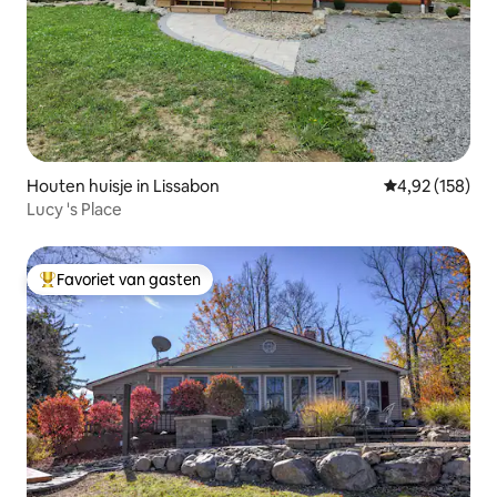
Houten huisje in Lissabon
Gemiddelde beo
4,92 (158)
Lucy 's Place
Favoriet van gasten
Topfavoriet van gasten