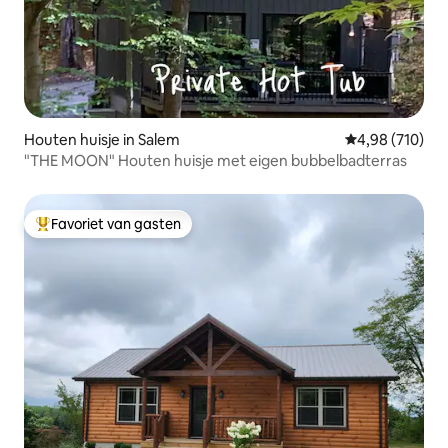
Houten huisje in Salem
Gemiddelde beo
4,98 (710)
"THE MOON" Houten huisje met eigen bubbelbadterras
Favoriet van gasten
Topfavoriet van gasten