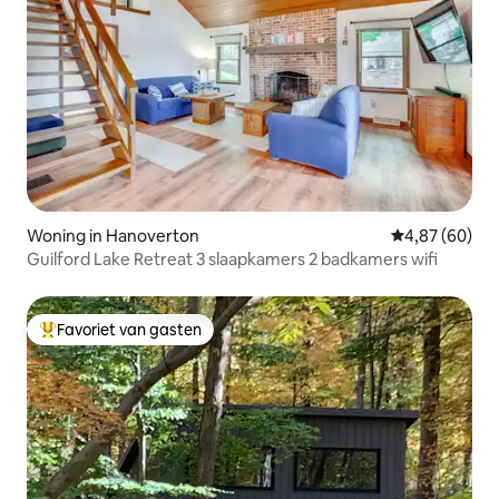
Woning in Hanoverton
Gemiddelde be
4,87 (60)
Guilford Lake Retreat 3 slaapkamers 2 badkamers wifi
Favoriet van gasten
Topfavoriet van gasten