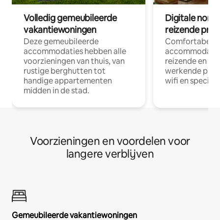
Volledig gemeubileerde
Digitale nom
vakantiewoningen
reizende prof
Deze gemeubileerde
Comfortabele
accommodaties hebben alle
accommodatie
voorzieningen van thuis, van
reizende en op
rustige berghutten tot
werkende profe
handige appartementen
wifi en special
midden in de stad.
Voorzieningen en voordelen voor
langere verblijven
Gemeubileerde vakantiewoningen