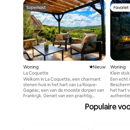
Superhost
Favoriet
Superhost
Favoriet
Woning
Nieuwe accommoda
Nieuw
Woning
La Coquette
Klein stuk
Welkom in La Coquette, een charmant
Een echt 
stenen huis in het hart van La Roque-
Beschermd
Gageac, een van de mooiste dorpen van
het hart 
Frankrijk. Geniet van een prachtig
authentieke Pé
uitzicht op de vallei van de Dordogne,
magisch g
Populaire voo
nabijgelegen cafés, winkels en
Sarlat. Ze
wandelingen langs de rivier. Bekijk vanuit
mijn scha
het huis bij zonsopgang
tijdens j
heteluchtballonnen en geniet 's avonds
dankbaar 
van de zonsondergangen. Dit warme en
soms "ges