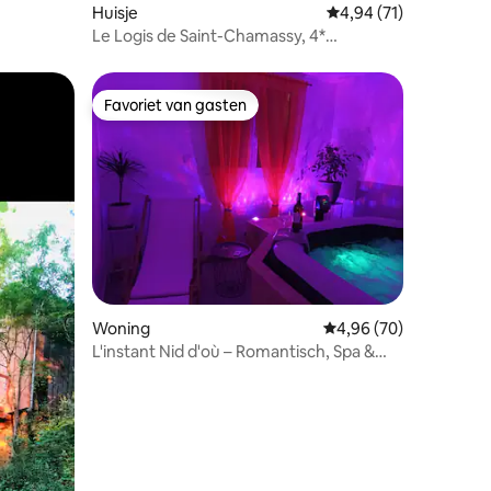
Huisje
Gemiddelde beoordeli
4,94 (71)
Le Logis de Saint-Chamassy, 4*
vakantiewoning
Favoriet van gasten
Favoriet van gasten
Woning
Gemiddelde beoordelin
4,96 (70)
L'instant Nid d'où – Romantisch, Spa &
Intieme luxe
ecensies