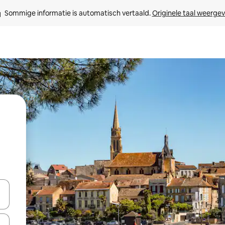
Sommige informatie is automatisch vertaald. 
Originele taal weerge
een keuze met je de pijltjestoetsen omhoog en omlaag, óf door te tikk