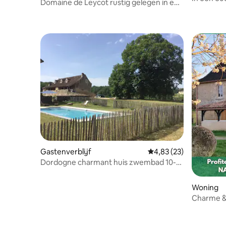
Domaine de Leycot rustig gelegen in een
accommo
prachtig landschap
Gastenverblijf
Gemiddelde beoordelin
4,83 (23)
Dordogne charmant huis zwembad 10-12
pers
Woning
Charme & 