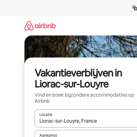
Ga
direct
naar
inhoud
Vakantieverblijven in
Liorac-sur-Louyre
Vind en boek bijzondere accommodaties op
Airbnb
Locatie
Wanneer er resultaten beschikbaar zijn, maak je 
Aankomst