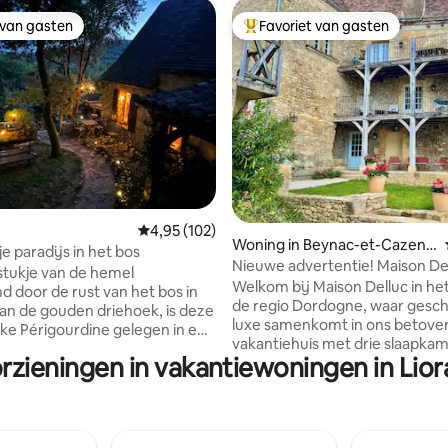
 van gasten
Favoriet van gasten
 van gasten
Topfavoriet van gasten
tie
Gemiddelde beoordeling van 4,95 op 5, 102 r
4,95 (102)
Woning in Beynac-et-Cazena
je paradijs in het bos
c
Nieuwe advertentie! Maison De
stukje van de hemel
magisch uitzicht
Welkom bij Maison Delluc in het
 door de rust van het bos in
de regio Dordogne, waar gesch
van de gouden driehoek, is deze
luxe samenkomt in ons betove
rigourdine gelegen in een
vakantiehuis met drie slaapka
ehucht op 15 minuten van
rzieningen in vakantiewoningen in Lio
gelegen in het middeleeuwse 
ldzaam en atypisch, dit huis is
dorp Beynac-et-Cazenac. Ervaar ons
t! ⚠️2 schattige katten moeten
nieuw onthuld vakantiehuis - e
e verblijf worden gevoed. Zeer
zorgvuldig gerestaureerd 17e
voor de hosts, ze brengen
juweeltje centraal gelegen in e
chenken" terug (vogels,