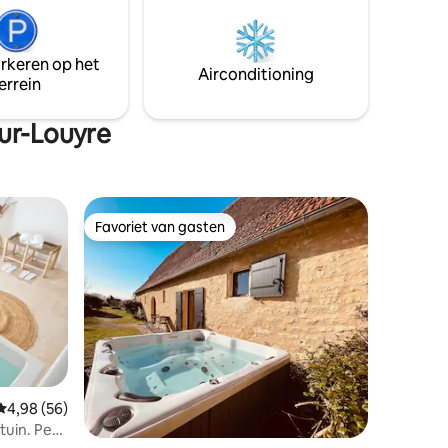
Voor het
ers uit om
appen,
arkeren op het
ert met
Airconditioning
errein
ur-Louyre
Favoriet van gasten
Favoriet van gasten
Gemiddelde beoordeling van 4,98 op 5, 56 recensies
4,98 (56)
ecensies
tuin. Per