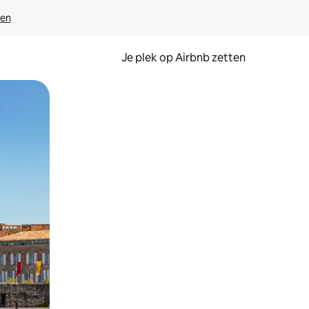
ven
Je plek op Airbnb zetten
en of swipen.