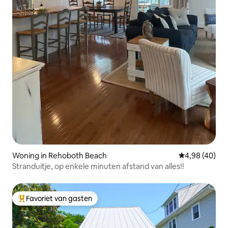
Woning in Rehoboth Beach
Gemiddelde be
4,98 (40)
Stranduitje, op enkele minuten afstand van alles!!
Favoriet van gasten
Topfavoriet van gasten