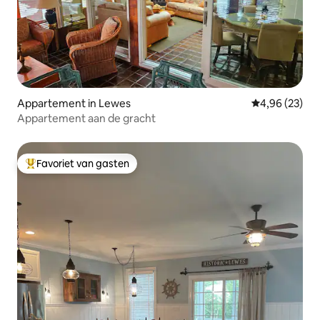
Appartement in Lewes
Gemiddelde be
4,96 (23)
Appartement aan de gracht
Favoriet van gasten
Topfavoriet van gasten