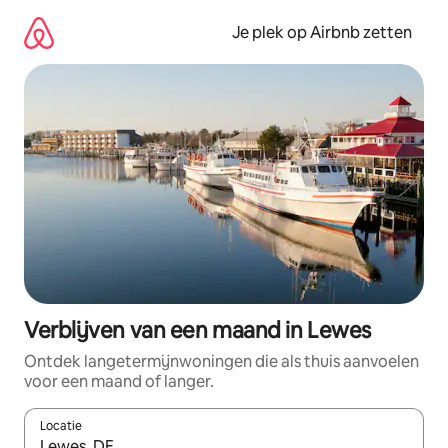
Ga
direct
Je plek op Airbnb zetten
naar
inhoud
Verblijven van een maand in Lewes
Ontdek langetermijnwoningen die als thuis aanvoelen
voor een maand of langer.
Locatie
Wanneer er resultaten beschikbaar zijn, maak je een keuze met 