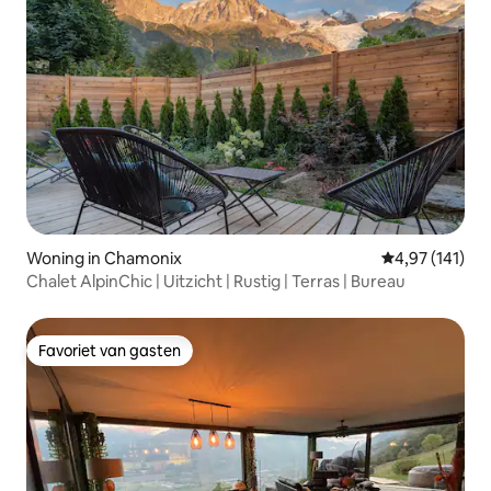
Woning in Chamonix
Gemiddelde beo
4,97 (141)
Chalet AlpinChic | Uitzicht | Rustig | Terras | Bureau
Favoriet van gasten
Favoriet van gasten