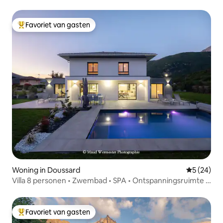
Favoriet van gasten
Topfavoriet van gasten
Woning in Doussard
Gemiddelde
5 (24)
Villa 8 personen • Zwembad • SPA • Ontspanningsruimte •
Meer van Annecy
Favoriet van gasten
Topfavoriet van gasten