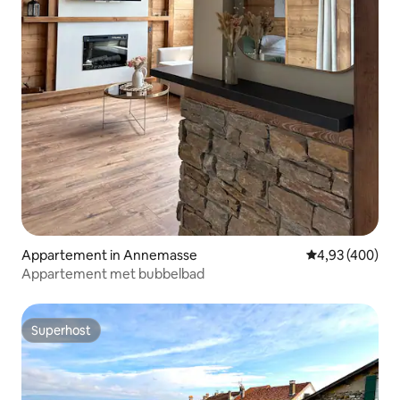
Appartement in Annemasse
Gemiddelde beo
4,93 (400)
Appartement met bubbelbad
Superhost
Superhost