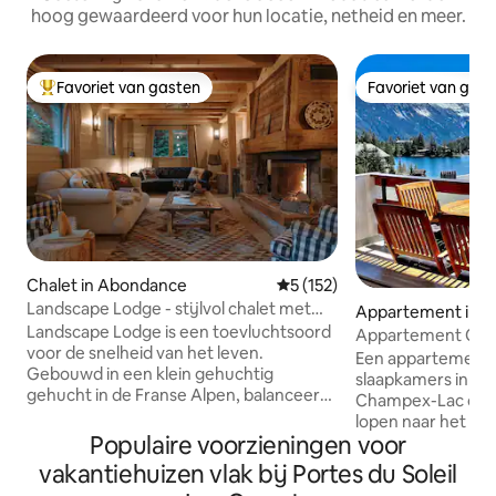
hoog gewaardeerd voor hun locatie, netheid en meer.
Favoriet van gasten
Favoriet van gas
Topfavoriet van gasten
Favoriet van gas
Chalet in Abondance
Gemiddelde beoordeling van 
5 (152)
Landscape Lodge - stijlvol chalet met
Appartement in O
een prachtig uitzicht
Landscape Lodge is een toevluchtsoord
Appartement Cha
voor de snelheid van het leven.
uitzicht op het me
Een appartement
Gebouwd in een klein gehuchtig
slaapkamers in he
gehucht in de Franse Alpen, balanceert
Champex-Lac op s
het buitenactiviteiten met rust en
lopen naar het me
retraite. Het interieur combineert
Populaire voorzieningen voor
restaurants. Onla
elegante, moderne afwerkingen met
een hoge standaard
vakantiehuizen vlak bij Portes du Soleil
unieke, traditionele accenten. Bedden
appartement een f