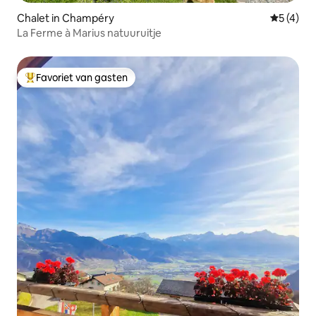
Chalet in Champéry
Gemiddeld
5 (4)
La Ferme à Marius natuuruitje
Favoriet van gasten
Topfavoriet van gasten