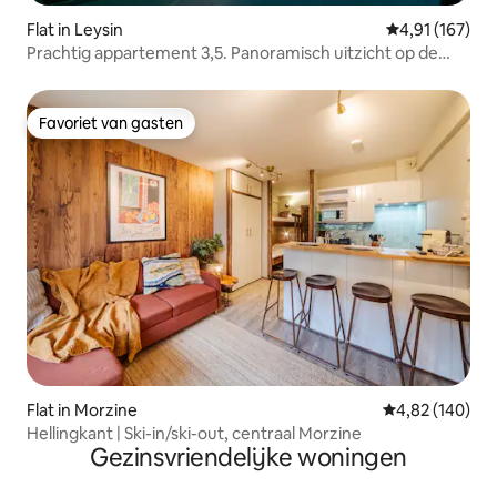
Flat in Leysin
Gemiddelde beo
4,91 (167)
Prachtig appartement 3,5. Panoramisch uitzicht op de
Alpen
Favoriet van gasten
Favoriet van gasten
Flat in Morzine
Gemiddelde beo
4,82 (140)
Hellingkant | Ski-in/ski-out, centraal Morzine
Gezinsvriendelijke woningen