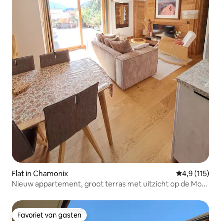
Flat in Chamonix
Gemiddelde b
4,9 (115)
Nieuw appartement, groot terras met uitzicht op de Mont
Blanc.
Favoriet van gasten
Favoriet van gasten