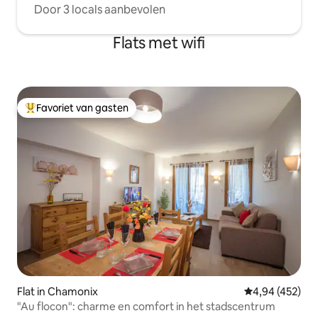
Door 3 locals aanbevolen
Flats met wifi
Favoriet van gasten
Topfavoriet van gasten
Flat in Chamonix
Gemiddelde beo
4,94 (452)
"Au flocon": charme en comfort in het stadscentrum