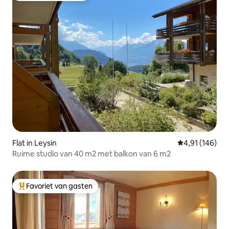
Flat in Leysin
Gemiddelde beo
4,91 (146)
Ruime studio van 40 m2 met balkon van 6 m2
Favoriet van gasten
Topfavoriet van gasten