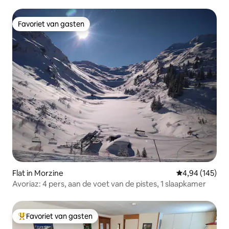
Favoriet van gasten
Favoriet van gasten
Flat in Morzine
Gemiddelde beo
4,94 (145)
Avoriaz: 4 pers, aan de voet van de pistes, 1 slaapkamer
Favoriet van gasten
Topfavoriet van gasten