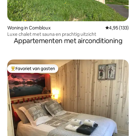
Woning in Combloux
Gemiddelde beo
4,95 (133)
Luxe chalet met sauna en prachtig uitzicht
Appartementen met airconditioning
Favoriet van gasten
Topfavoriet van gasten