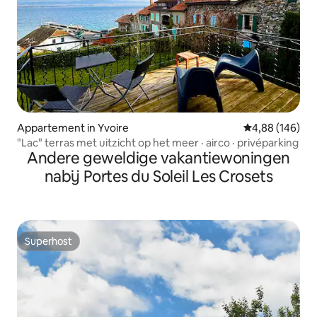
Appartement in Yvoire
Gemiddelde beo
4,88 (146)
"Lac" terras met uitzicht op het meer · airco · privéparking
Andere geweldige vakantiewoningen
nabij Portes du Soleil Les Crosets
Superhost
Superhost