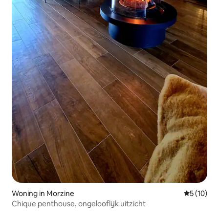
Woning in Morzine
Gemiddelde
5 (10)
Chique penthouse, ongelooflijk uitzicht