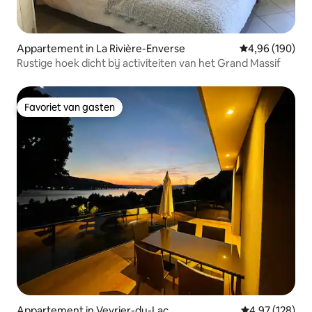
Appartement in La Rivière-Enverse
Gemiddelde beo
4,96 (190)
Rustige hoek dicht bij activiteiten van het Grand Massif
Favoriet van gasten
Favoriet van gasten
Appartement in Veyrier-du-Lac
Gemiddelde beo
4,97 (128)