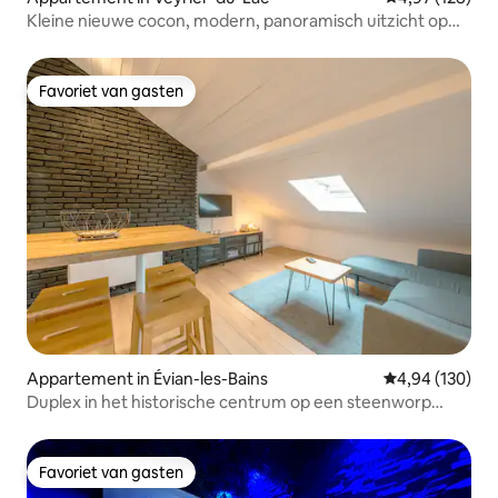
Kleine nieuwe cocon, modern, panoramisch uitzicht op
het meer
Favoriet van gasten
Favoriet van gasten
Appartement in Évian-les-Bains
Gemiddelde beo
4,94 (130)
Duplex in het historische centrum op een steenworp
afstand van het meer
Favoriet van gasten
Favoriet van gasten