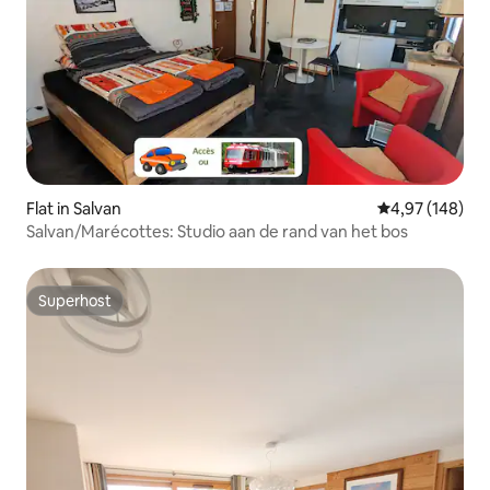
Flat in Salvan
Gemiddelde beo
4,97 (148)
Salvan/Marécottes: Studio aan de rand van het bos
Superhost
Superhost