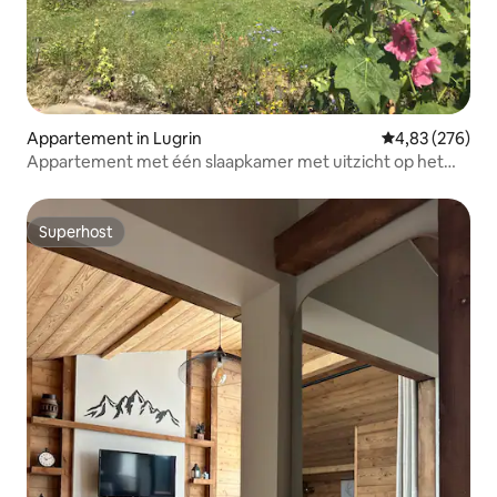
Appartement in Lugrin
Gemiddelde beo
4,83 (276)
Appartement met één slaapkamer met uitzicht op het
meer
Superhost
Superhost