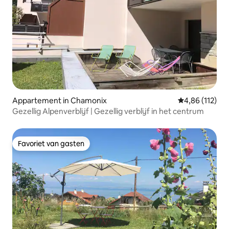
Appartement in Chamonix
Gemiddelde beo
4,86 (112)
Gezellig Alpenverblijf | Gezellig verblijf in het centrum
Favoriet van gasten
Favoriet van gasten