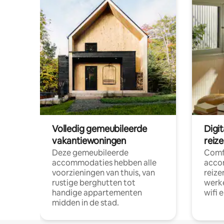
Volledig gemeubileerde
Digi
vakantiewoningen
reiz
Deze gemeubileerde
Comf
accommodaties hebben alle
acco
voorzieningen van thuis, van
reize
rustige berghutten tot
werke
handige appartementen
wifi 
midden in de stad.