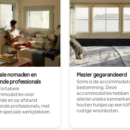
tale nomaden en
Plezier gegarandeerd
ende professionals
Soms is de accommodati
bestemming. Deze
ortabele
accommodaties hebben
mmodaties voor
allerlei unieke kenmerken
nde en op afstand
houten huisjes op een klif
nde professionals, met
rustige woonboten.
en speciale werkplekken.