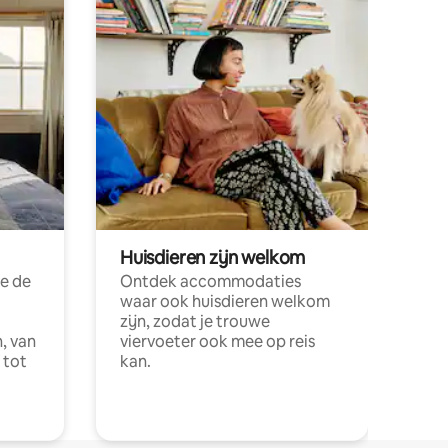
Huisdieren zijn welkom
e de
Ontdek accommodaties
waar ook huisdieren welkom
zijn, zodat je trouwe
, van
viervoeter ook mee op reis
 tot
kan.