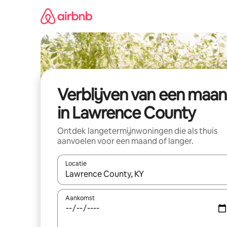
Ga
direct
naar
inhoud
Verblijven van een maa
in Lawrence County
Ontdek langetermijnwoningen die als thuis
aanvoelen voor een maand of langer.
Locatie
Wanneer er resultaten beschikbaar zijn, maak je 
Aankomst