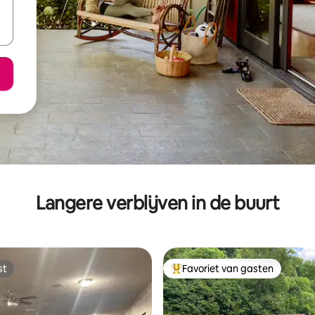
Langere verblijven in de buurt
st
Favoriet van gasten
st
Topfavoriet van gasten