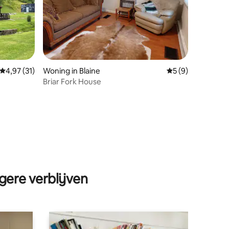
Gemiddelde beoordeling van 4,97 op 5, 31 recensies
4,97 (31)
Woning in Blaine
Gemiddelde beoord
5 (9)
Briar Fork House
ecensies
gere verblijven