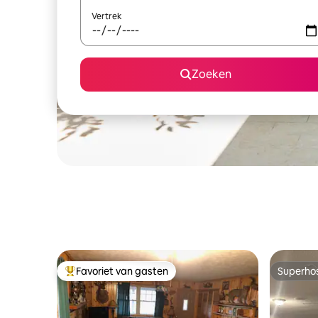
Vertrek
Zoeken
Favoriet van gasten
Superho
Topfavoriet van gasten
Superho