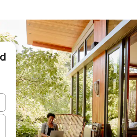
nd
een keuze met je de pijltjestoetsen omhoog en omlaag, óf door te tikk