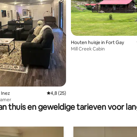
 van 4,98 op 5, 289 recensies
Houten huisje in Fort Gay
Mill Creek Cabin
 Inez
Gemiddelde beoordeling van 4,8 op 5, 25 r
4,8 (25)
kamer
n thuis en geweldige tarieven voor lan