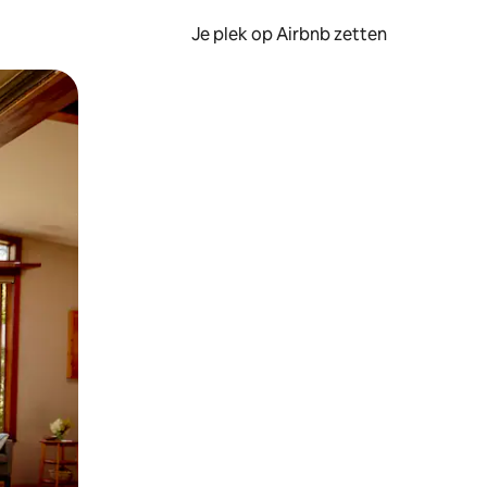
Je plek op Airbnb zetten
en of swipen.