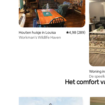
Houten huisje in Louisa
Gemiddelde beoordeling
4,98 (289)
Workman's Wildlife Haven
Woning in
De speel
Het comfort va