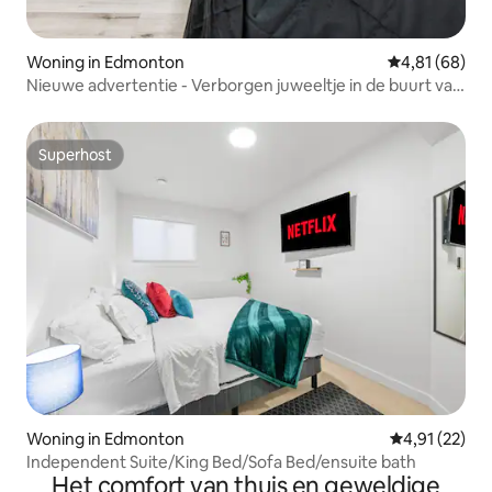
Woning in Edmonton
Gemiddelde be
4,81 (68)
Nieuwe advertentie - Verborgen juweeltje in de buurt van
de luchthaven *HUISDIEREN ok
Superhost
Superhost
Woning in Edmonton
Gemiddelde be
4,91 (22)
Independent Suite/King Bed/Sofa Bed/ensuite bath
Het comfort van thuis en geweldige