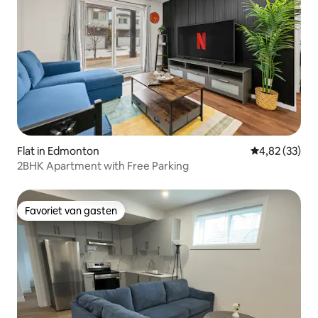
Flat in Edmonton
Gemiddelde be
4,82 (33)
2BHK Apartment with Free Parking
Favoriet van gasten
Favoriet van gasten