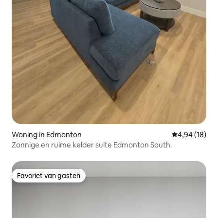
Woning in Edmonton
Gemiddelde be
4,94 (18)
Zonnige en ruime kelder suite Edmonton South.
Favoriet van gasten
Favoriet van gasten