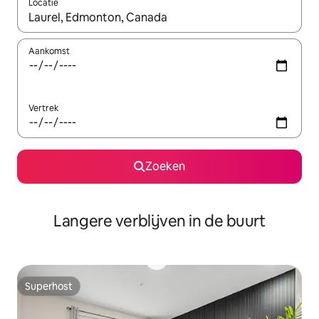
Locatie
Wanneer er resultaten beschikbaar zijn, maak je een keuze met 
Aankomst
Vertrek
Zoeken
Langere verblijven in de buurt
Superhost
Superhost