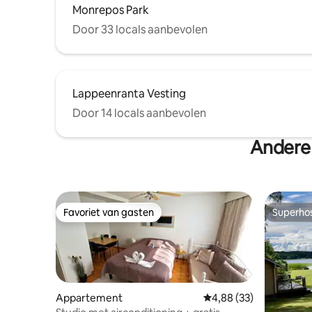
Monrepos Park
Door 33 locals aanbevolen
Lappeenranta Vesting
Door 14 locals aanbevolen
Andere
Favoriet van gasten
Superho
Favoriet van gasten
Superho
Appartement
Gemiddelde beoordelin
4,88 (33)