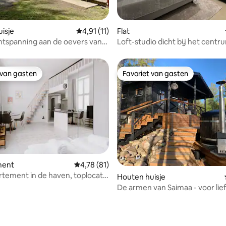
isje
Gemiddelde beoordeling van 4,91 op 5, 11 r
4,91 (11)
Flat
ntspanning aan de oevers van
Loft-studio dicht bij het centr
aa-meer
oevers van het Saimaa-meer
 van gasten
Favoriet van gasten
 van gasten
Favoriet van gasten
 van 4,84 op 5, 116 recensies
ment
Gemiddelde beoordeling van 4,78 op 5, 81 r
4,78 (81)
rtement in de haven, toplocatie
Houten huisje
auna
De armen van Saimaa - voor li
van rust