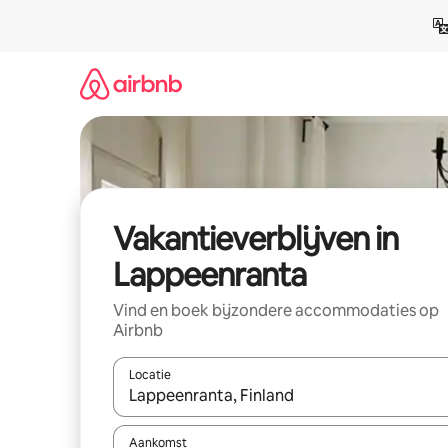
Ga
direct
naar
inhoud
Vakantieverblijven in
Lappeenranta
Vind en boek bijzondere accommodaties op
Airbnb
Locatie
Wanneer er resultaten beschikbaar zijn, maak je 
Aankomst