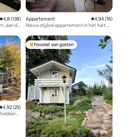
ecensies
Gemiddelde beoordeling van 4,8 op 5, 138 recensies
4,8 (138)
Appartement
Gemiddelde beoordelin
4,94 (16)
um, aan de
Nieuw stijlvol appartement in het hart
van het centrum
Favoriet van gasten
Topfavoriet van gasten
ecensies
Gemiddelde beoordeling van 4,92 op 5, 25 recensies
4,92 (25)
efhebbers