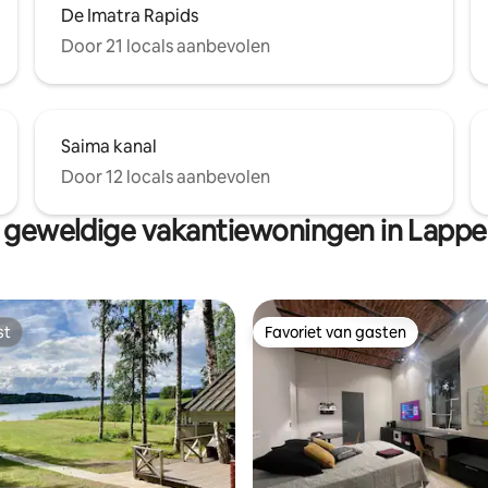
De Imatra Rapids
Door 21 locals aanbevolen
Saima kanal
Door 12 locals aanbevolen
 geweldige vakantiewoningen in Lappe
st
Favoriet van gasten
st
Favoriet van gasten
g van 4,88 op 5, 33 recensies