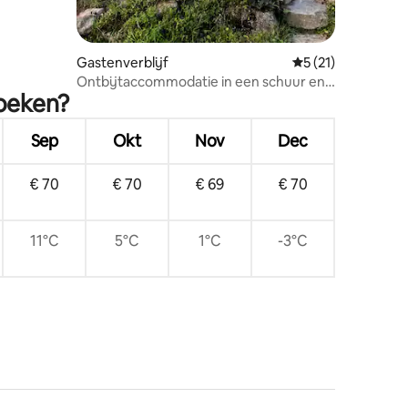
Gastenverblijf
Gemiddelde beoord
5 (21)
Ontbijtaccommodatie in een schuur en
zoeken?
strandsauna
Sep
Okt
Nov
Dec
€ 70
€ 70
€ 69
€ 70
11°C
5°C
1°C
-3°C