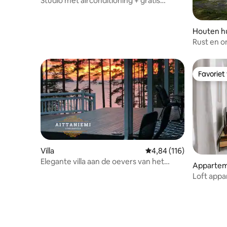
Studio met airconditioning + gratis
parkeerplaats & wifi
Houten hu
Rust en o
het Saim
Favoriet
Favoriet
Villa
Gemiddelde beoordeling
4,84 (116)
Elegante villa aan de oevers van het
Apparte
Saimaameer
Loft appa
+ eigen s