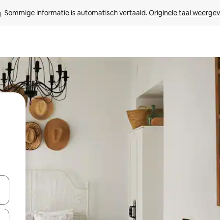
Sommige informatie is automatisch vertaald. 
Originele taal weerge
een keuze met je de pijltjestoetsen omhoog en omlaag, óf door te tikk