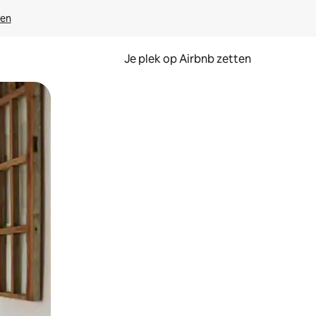
ven
Je plek op Airbnb zetten
en of swipen.