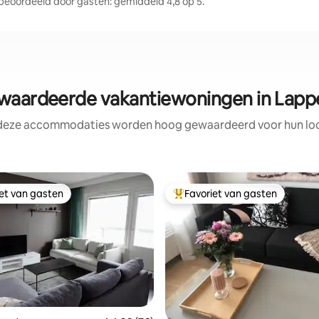
oordeeld door gasten: gemiddeld 4,8 op 5.
aardeerde vakantiewoningen in Lapp
 deze accommodaties worden hoog gewaardeerd voor hun loca
iet van gasten
Favoriet van gasten
iet van gasten
Topfavoriet van gasten