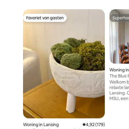
Favoriet van gasten
Superho
Favoriet van gasten
Superho
Woning in
The Blue 
Welkom bi
relaxte la
Lansing. O
MSU, een 
Michigan-
vintage hu
om je ont
voelen om
Woning in Lansing
Gemiddelde beoordeling
4,92 (179)
hardhout