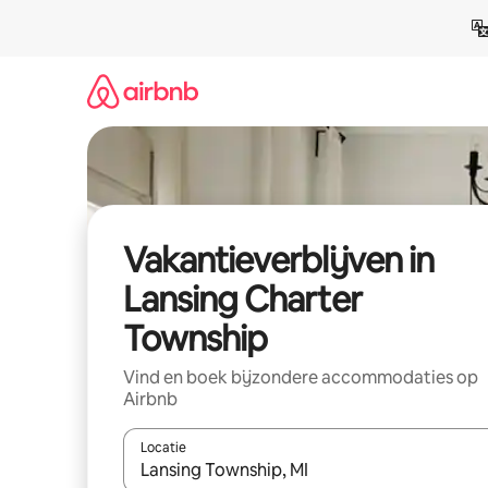
Ga
direct
naar
inhoud
Vakantieverblijven in
Lansing Charter
Township
Vind en boek bijzondere accommodaties op
Airbnb
Locatie
Wanneer er resultaten beschikbaar zijn, maak je 