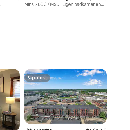
Mins > LCC / MSU | Eigen badkamer en
en
kamer | Boetiek
ecensies
Superhost
Superhost