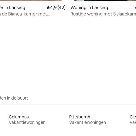
r in Lansing
Gemiddelde beoordeling van 4,9 op 5, 42 r
4,9 (42)
Woning in Lansing
in de Bianca-kamer met
Rustige woning met 3 slaapkam
e bed
buurt van het centrum
eling van 5 op 5, 5 recensies
en in de buurt
Columbus
Pittsburgh
Cle
Vakantiewoningen
Vakantiewoningen
Va