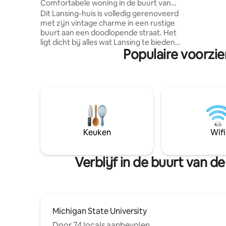
Comfortabele woning in de buurt van
deuropeni
MSU, parken, koffie, restaurants!
Dit Lansing-huis is volledig gerenoveerd
boerenke
met zijn vintage charme in een rustige
slaapkame
buurt aan een doodlopende straat. Het
strekken.
ligt dicht bij alles wat Lansing te bieden
veranda i
Populaire voorzi
heeft, 2 mijl naar de rand van de MSU-
comfortab
campus en 1 mijl naar het centrum van
briesje w
Lansing. 1e verdieping voelt open en
gezellig met een slaapbank en een grote
tv, open concept zitkamer in de buurt
van de keuken, volledige badkamers op
zowel de 1e als 2e verdieping, queensize
slaapkamer op de begane grond, nog 2
slaapkamers boven met kingsize en
Keuken
Wifi
volledige bedden. En een mooie veranda
om te ontspannen.
Verblijf in de buurt van 
Michigan State University
Door 74 locals aanbevolen