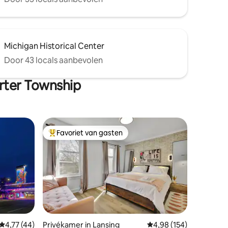
Michigan Historical Center
Door 43 locals aanbevolen
rter Township
Favoriet van gasten
Topfavoriet van gasten
Gemiddelde beoordeling van 4,77 op 5, 44 recensies
4,77 (44)
Privékamer in Lansing
Gemiddelde beoordeling
4,98 (154)