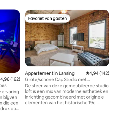
Appartem
Favoriet van gasten
Favorie
Favoriet van gasten
Favorie
Hutstijl 
MSU&Spa
Dit is e
met eige
Knoestig
aanrecht
parkeren 
camera '
of op str
Snelle pr
ecensies
Appartement in Lansing
Gemiddelde beoordeling
4,94 (142)
beschikb
emiddelde beoordeling van 4,96 op 5, 162 recensies
4,96 (162)
1Gbs) Ge
Grote/schone Cap Studio met
toegestaa
parkeergelegenheid op Washington!
bes
De sfeer van deze gemeubileerde studio
je het m
loft is een mix van moderne esthetiek en
 ervaring
aard dan oo
inrichting gecombineerd met originele
n blijven
zou roken
elementen van het historische 19e-
eeuwse gebouw - zichtbare bakstenen
 druk op
en hoge industriële plafonds zijn
bewaard gebleven. Ruime open indeling,
uitnodigende woonkamer, eigentijdse,
volledig gevulde keuken, comfortabel