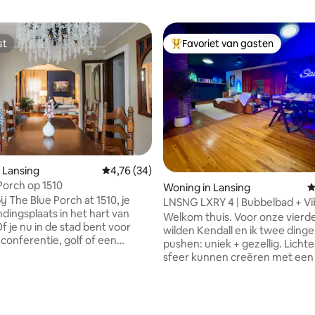
st
Favoriet van gasten
st
Topfavoriet van gasten
 Lansing
Gemiddelde beoordeling van 4,76 op 5, 34 r
4,76 (34)
Porch op 1510
Woning in Lansing
G
j The Blue Porch at 1510, je
LNSNG LXRY 4 | Bubbelbad + Vi
ndingsplaats in het hart van
Welkom thuis. Voor onze vierde
f je nu in de stad bent voor
wilden Kendall en ik twee dinge
conferentie, golf of een
pushen: uniek + gezellig. Lichten die een
avontuur, dit charmante
sfeer kunnen creëren met een
is biedt alles wat je nodig hebt
de knop. Controleer Gasfornuis binnen,
spannen, verzorgd en klaar te
kampvuur uit. Check Aangepaste epoxy
 te verkennen. Binnen vind je
eettafel. Controleer Samsung The
 van 4,92 op 5, 179 recensies
en vloeren, gebogen
Frame TV. Check Lichtstrip op de muur