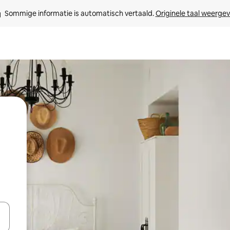
Sommige informatie is automatisch vertaald. 
Originele taal weerge
een keuze met je de pijltjestoetsen omhoog en omlaag, óf door te tikk