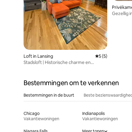
Privékame
Gezellig 
queensiz
Loft in Lansing
Gemiddelde beoord
5 (5)
Stadsloft | Historische charme en
gedurfd design
Bestemmingen om te verkennen
Bestemmingen in de buurt
Beste bezienswaardighed
Chicago
Indianapolis
Vakantiewoningen
Vakantiewoningen
Niagara Falls
Meer tonen