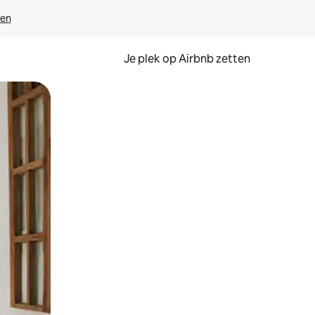
ven
Je plek op Airbnb zetten
en of swipen.