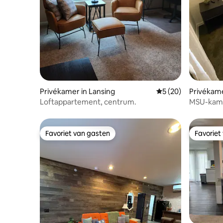
Privékamer in Lansing
Gemiddelde beoorde
5 (20)
Privékame
Loftappartement, centrum.
MSU-kamer
Favoriet van gasten
Favoriet
Favoriet van gasten
Favoriet