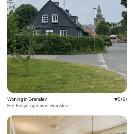
Woning in Granslev
Gemiddeld
5 (6)
Het Recyclinghuis in Granslev