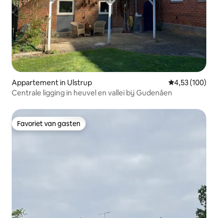
Appartement in Ulstrup
Gemiddelde beo
4,53 (100)
Centrale ligging in heuvel en vallei bij Gudenåen
Favoriet van gasten
Favoriet van gasten