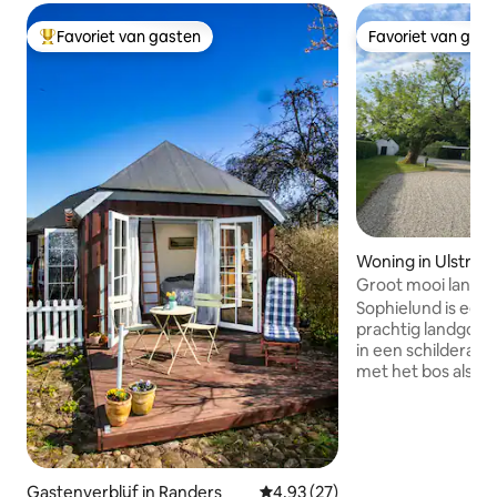
Favoriet van gasten
Favoriet van gas
Topfavoriet van gasten
Favoriet van gas
Woning in Ulstrup
Groot mooi landhu
Sophielund is een 
prachtig landgoed
in een schilderach
met het bos als bu
rivier de Gudenå.
wandelen, hardlop
(mountainbike ) 
Treinstation op 1 
Gelegen tussen Vi
Gastenverblijf in Randers
Gemiddelde beoordeling van 4,
4,93 (27)