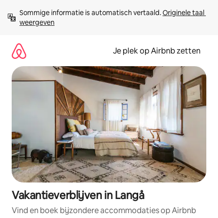
Ga
Sommige informatie is automatisch vertaald. 
Originele taal 
direct
weergeven
naar
inhoud
Je plek op Airbnb zetten
Vakantieverblijven in Langå
Vind en boek bijzondere accommodaties op Airbnb