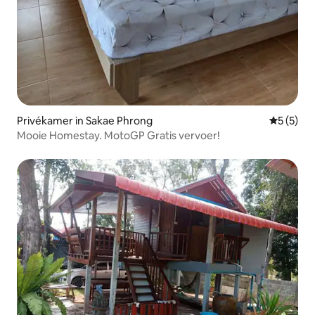
Privékamer in Sakae Phrong
Gemiddeld
5 (5)
Mooie Homestay. MotoGP Gratis vervoer!