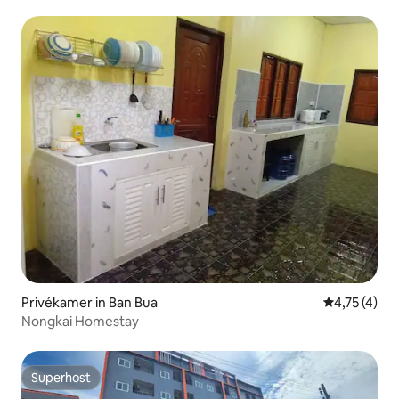
Privékamer in Ban Bua
Gemiddelde 
4,75 (4)
Nongkai Homestay
Superhost
Superhost