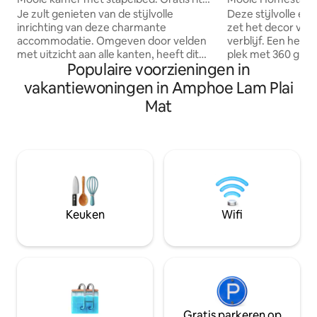
vervoer!
van/naar MotoGP!
Deze stijlvolle e
Je zult genieten van de stijlvolle
zet het decor voo
inrichting van deze charmante
verblijf. Een heer
accommodatie. Omgeven door velden
plek met 360 grade
met uitzicht aan alle kanten, heeft dit
Populaire voorzieningen in
omliggende landb
nieuw gebouwde huis veel te bieden
Avontuurlijke is e
voor een ontspannen verblijf in Oost-
vakantiewoningen in Amphoe Lam Plai
omgeving, met het
Thailand. Het huis ligt niet ver van
Mat
in de buurt en Buri
Buriram City, waar een aantal
winkels, cafés en
uitstekende restaurants en bars zijn
bezoek aan de Nig
met de International Chang Arena en
De Chang Arena he
het Voetbalstadion op een klein stukje
bieden op het geb
rijden. Het lokale natuurgebied heeft
entertainment.
zeldzame vogels en is een geweldige
locatie voor fiets- en buitenactiviteiten.
Keuken
Wifi
Gratis parkeren op