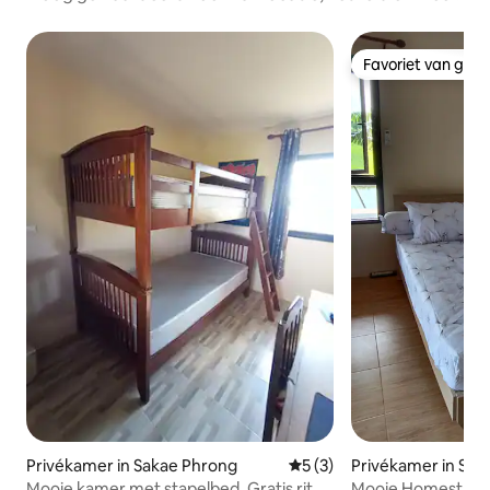
Favoriet van gas
Favoriet van gas
Privékamer in Sak
Privékamer in Sakae Phrong
Gemiddelde beoordeling va
5 (3)
Mooie Homestay. MotoGP Gratis
Mooie kamer met stapelbed. Gratis rit