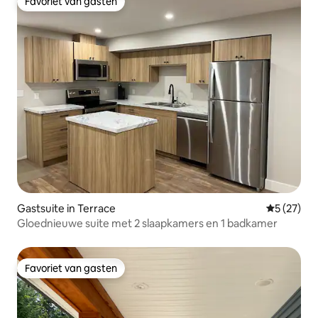
Favoriet van gasten
Favoriet van gasten
Gastsuite in Terrace
Gemiddelde
5 (27)
Gloednieuwe suite met 2 slaapkamers en 1 badkamer
Favoriet van gasten
Favoriet van gasten