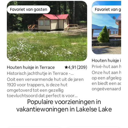
Favoriet van gasten
Favoriet van gas
Favoriet van gasten
Favoriet van gas
Houten huisje in Ki
ne C (Part 1)
Privé-hut aan he
Houten huisje in Terrace
Gemiddelde beoordeling van 4,9
4,91 (209)
en buitensauna
Onze hut aan het 
Historisch jachthutje in Terrace -
op een afgelegen 
Huisdiervriendelijke plek
Ooit een verwarmende hut uit de jaren
en biedt een ad
1920 voor trappers, is deze hut
ongeëvenaard uitz
omgetoverd tot een gezellig
300 voet van de v
toevluchtsoord dat perfect is voor
waar je van kunt g
Populaire voorzieningen in
avonturiers en reizigers, op slechts 10
met zorg samenge
minuten van het centrum van Terrace.
vakantiewoningen in Lakelse Lake
meubels, dus je uit
Met een eenvoudige open indeling en
moeten zijn - ont
traagschuimbed is het comfortabel voor
Mooi terras met 
stellen of soloreizigers. De volledig
rondom de hut me