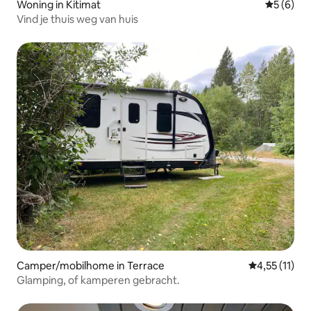
Woning in Kitimat
Gemiddeld
5 (6)
Vind je thuis weg van huis
Camper/mobilhome in Terrace
Gemiddelde b
4,55 (11)
Glamping, of kamperen gebracht.