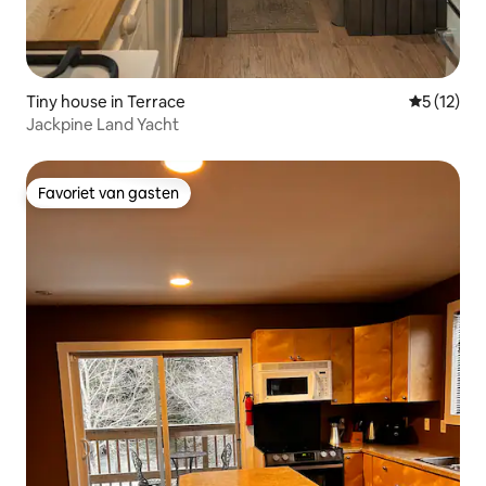
Tiny house in Terrace
Gemiddeld
5 (12)
Jackpine Land Yacht
Favoriet van gasten
Favoriet van gasten