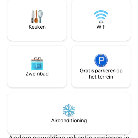
uitgeruste keuken is voorzien van een
ligt direct aan de 
elektrisch fornuis, een minikoelkast en
slaapkamers binne
een koffiezetapparaat, terwijl de
gastenkamer zijn 
badkamer beschikt over een staande
Bubbelbad en saun
douche en een verwarmde vloer. Deze
Keuken
Wifi
hut biedt een unieke mix van historische
charme en modern comfort.
Gratis parkeren op
Zwembad
het terrein
Airconditioning