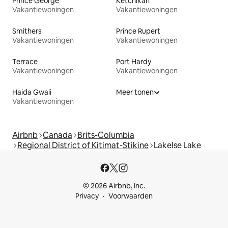
Prince George
Ketchikan
Vakantiewoningen
Vakantiewoningen
Smithers
Prince Rupert
Vakantiewoningen
Vakantiewoningen
Terrace
Port Hardy
Vakantiewoningen
Vakantiewoningen
Haida Gwaii
Meer tonen
Vakantiewoningen
Airbnb
Canada
Brits-Columbia
Regional District of Kitimat-Stikine
Lakelse Lake
© 2026 Airbnb, Inc.
Privacy
Voorwaarden