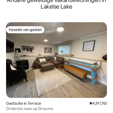
Andere geweldige vakantiewoningen in
Lakelse Lake
Favoriet van gasten
Favoriet van gasten
Gastsuite in Terrace
Gemiddelde be
4,91 (76)
Onderste oase op Straume