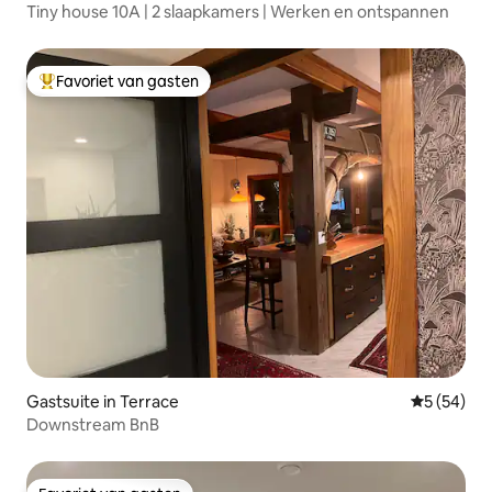
Tiny house 10A | 2 slaapkamers | Werken en ontspannen
Favoriet van gasten
Topfavoriet van gasten
Gastsuite in Terrace
Gemiddelde
5 (54)
Downstream BnB