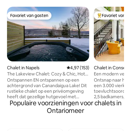
Favoriet van gasten
Favoriet van g
Favoriet van gasten
Topfavoriet van 
Chalet in Napels
Gemiddelde beoordeling van 4,9
4,97 (153)
Chalet in Consec
The Lakeview Chalet: Cozy & Chic, Hot
Een modern verbli
Tub, Games
PEC (STA 2019-02
Ontspannen EN ontspannen op een
Ontsnap naar het
achtergrond van Canandaigua Lake! Dit
een 3.000 vierkan
rustieke chalet op een privéomgeving
toevluchtsoord me
heeft dat gezellige hutgevoel met
2,5 badkamers, o
Populaire voorzieningen voor chalets in
moderne styling en luxe voorzieningen,
onvergetelijke bije
waaronder een open haard met
design-juweel is 
Ontariomeer
gasfornuis, bubbelbad, nostalgische
hectare privéterre
spelletjes, bibliotheek, vuurplaats buiten
serene kreek en 
en meer! Voorzieningen zijn onder
en biedt de ultie
andere: bubbelbad met uitzicht op het
luxe en natuurlijke sc