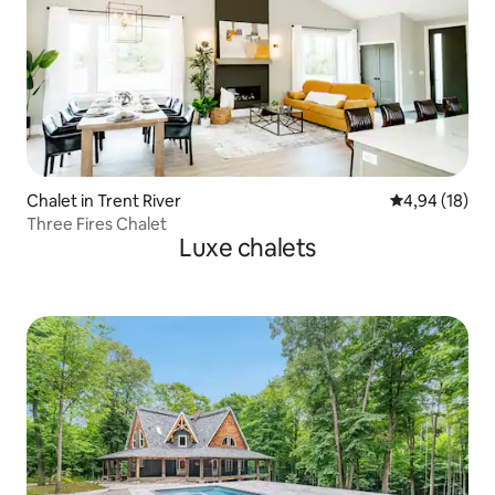
Chalet in Trent River
Gemiddelde be
4,94 (18)
Three Fires Chalet
Luxe chalets