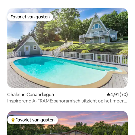
Favoriet van gasten
Favoriet van gasten
Chalet in Canandaigua
Gemiddelde be
4,91 (70)
Inspirerend A-FRAME:panoramisch uitzicht op het meer
en een bubbelbad!
Favoriet van gasten
Topfavoriet van gasten