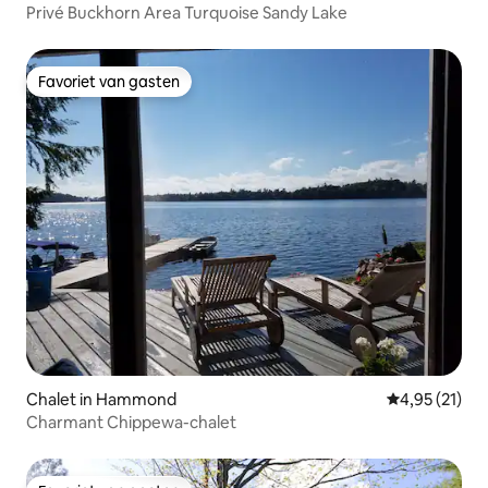
Privé Buckhorn Area Turquoise Sandy Lake
Favoriet van gasten
Favoriet van gasten
Chalet in Hammond
Gemiddelde be
4,95 (21)
Charmant Chippewa-chalet