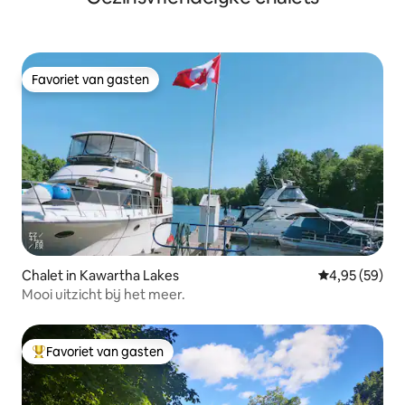
Favoriet van gasten
Favoriet van gasten
Chalet in Kawartha Lakes
Gemiddelde be
4,95 (59)
Mooi uitzicht bij het meer.
Favoriet van gasten
Topfavoriet van gasten