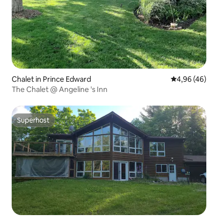
Chalet in Prince Edward
Gemiddelde be
4,96 (46)
The Chalet @ Angeline 's Inn
Superhost
Superhost