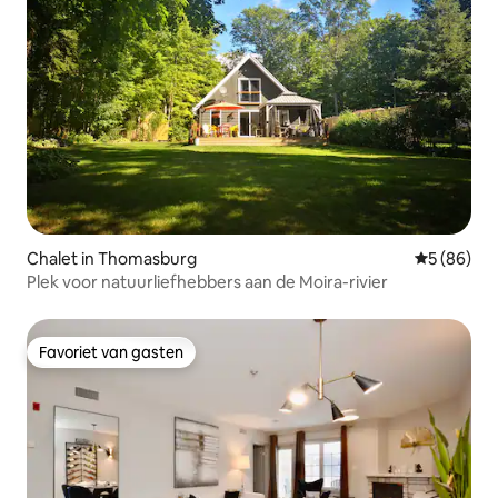
Chalet in Thomasburg
Gemiddelde
5 (86)
Plek voor natuurliefhebbers aan de Moira-rivier
Favoriet van gasten
Favoriet van gasten