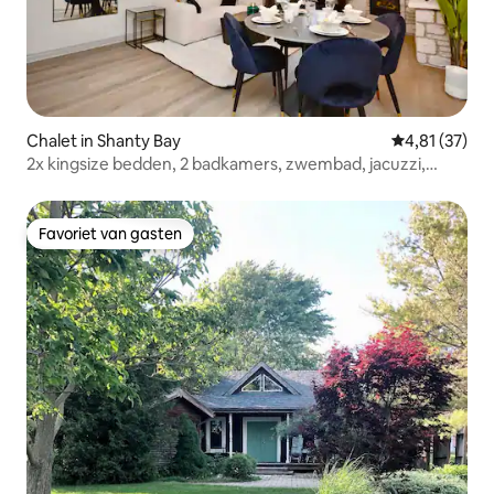
Chalet in Shanty Bay
Gemiddelde be
4,81 (37)
2x kingsize bedden, 2 badkamers, zwembad, jacuzzi,
ravijn, wifi
Favoriet van gasten
Favoriet van gasten