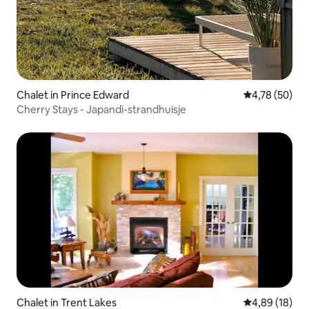
Chalet in Prince Edward
Gemiddelde be
4,78 (50)
Cherry Stays - Japandi-strandhuisje
Chalet in Trent Lakes
Gemiddelde be
4,89 (18)