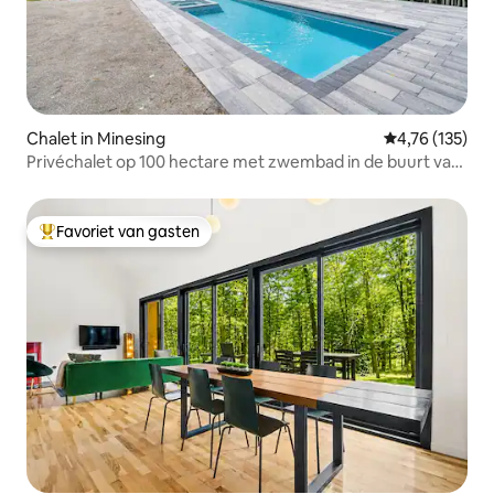
Chalet in Minesing
Gemiddelde beo
4,76 (135)
Privéchalet op 100 hectare met zwembad in de buurt van
Wasaga
Favoriet van gasten
Topfavoriet van gasten