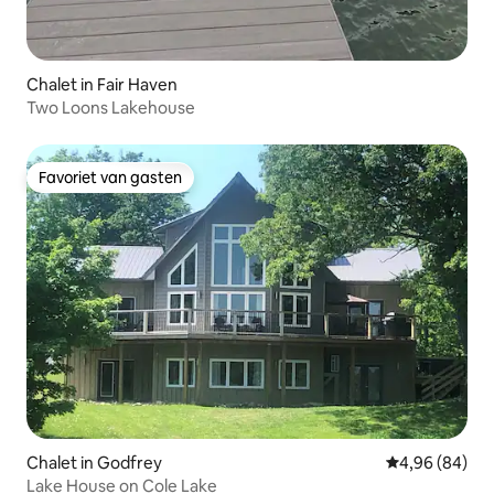
Chalet in Fair Haven
Two Loons Lakehouse
Favoriet van gasten
Favoriet van gasten
Chalet in Godfrey
Gemiddelde be
4,96 (84)
Lake House on Cole Lake