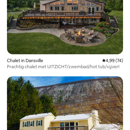
Chalet in Dansville
Gemiddelde be
4,99 (74)
Prachtig chalet met UITZICHT/zwembad/hot tub/vijver!