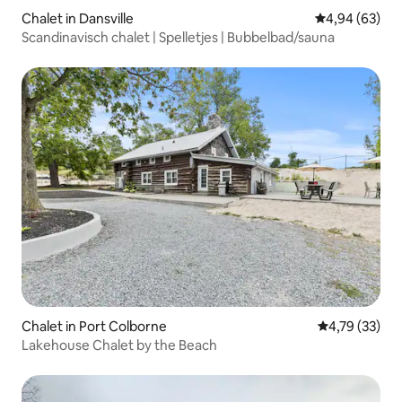
Chalet in Dansville
Gemiddelde be
4,94 (63)
Scandinavisch chalet | Spelletjes | Bubbelbad/sauna
Chalet in Port Colborne
Gemiddelde be
4,79 (33)
Lakehouse Chalet by the Beach