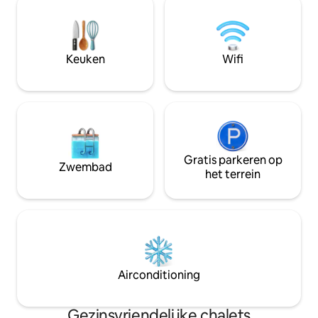
meer Gasfornuis/Open haardk BBQ-grill
gelegen in het ha
tafelvoetbal Bordspellen airconditioning
County (PEC), ben 
in Loft BR Warmteparkeren: 4 Ruimtes
minuten verwijde
Hogesnelheidsinternet/Wifi Slimme tv/
van wereldklasse, 
Keuken
Wifi
kabelbibliotheek Desk Alexa-luidspreker
zandstranden en 
Telescoop Vergunning voor
antieke schatten 
kortetermijnverhuur: 2023-0073
Gratis parkeren op
Zwembad
het terrein
Airconditioning
Gezinsvriendelijke chalets