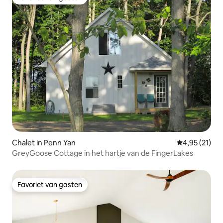
Favoriet van gasten
Chalet in Penn Yan
Gemiddelde be
4,95 (21)
GreyGoose Cottage in het hartje van de FingerLakes
Favoriet van gasten
Favoriet van gasten