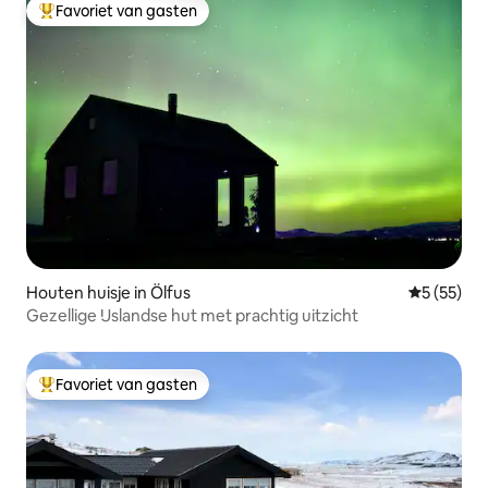
Favoriet van gasten
Topfavoriet van gasten
Houten huisje in Ölfus
Gemiddelde
5 (55)
Gezellige IJslandse hut met prachtig uitzicht
Favoriet van gasten
Topfavoriet van gasten