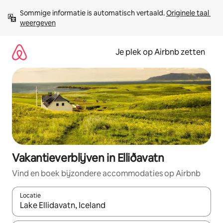
Ga
Sommige informatie is automatisch vertaald. 
Originele taal 
direct
weergeven
naar
inhoud
Je plek op Airbnb zetten
Vakantieverblijven in Elliðavatn
Vind en boek bijzondere accommodaties op Airbnb
Locatie
Wanneer er resultaten beschikbaar zijn, maak je een keuze met 