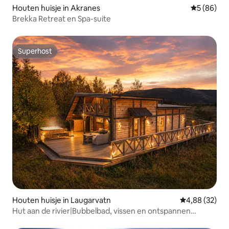
Houten huisje in Akranes
Gemiddelde
5 (86)
Brekka Retreat en Spa-suite
Superhost
Superhost
Houten huisje in Laugarvatn
Gemiddelde be
4,88 (32)
Hut aan de rivier|Bubbelbad, vissen en ontspannen
ontsnapping