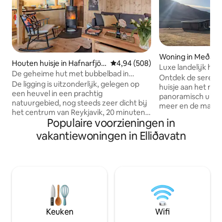
Woning in Meðalfe
Houten huisje in Hafnarfjör
Gemiddelde beoordeling van 4,9
4,94 (508)
Luxe landelijk huis
ður
De geheime hut met bubbelbad in
Ontdek de serenite
natuurreservaat
De ligging is uitzonderlijk, gelegen op
huisje aan het me
een heuvel in een prachtig
panoramisch uitzic
natuurgebied, nog steeds zeer dicht bij
meer en de majes
het centrum van Reykjavik, 20 minuten
een rustiek en to
Populaire voorzieningen in
rijden. In de winter is een 4x4-auto van
het huisje twee p
december essentieel in IJsland. Geen
vakantiewoningen in Elliðavatn
en twee badkamers
openbaar vervoer. Geniet's avonds van
voldoende daglich
de hot tube en let op het noorderlicht,
wakker worden m
rust dan binnen en te midden van
adembenemende I
houten lambrisering die zich uitstrekt
en ongerepte natu
tot de gewelfde plafonds en kijk vanaf
Reykjavik en 25 m
het dek uit op de bosranden. De
Cirkel, is het een 
internationale luchthaven is 40-50
voor reizigers die 
minuten rijden. Ideaal gelegen voor het
Registratienumme
Keuken
Wifi
verkennen van het zuidwesten.