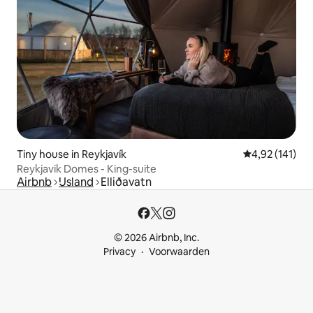
Tiny house in Reykjavík
Gemiddelde beo
4,92 (141)
Reykjavik Domes - King-suite
Airbnb
IJsland
Elliðavatn
© 2026 Airbnb, Inc.
Privacy
Voorwaarden