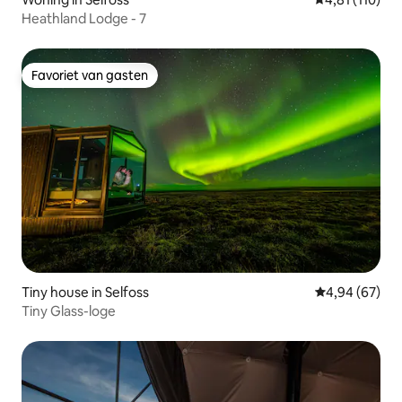
Heathland Lodge - 7
Favoriet van gasten
Favoriet van gasten
Tiny house in Selfoss
Gemiddelde be
4,94 (67)
Tiny Glass-loge