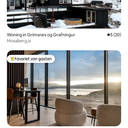
Woning in Grímsnes og Grafningur
Gemiddelde
5 (20)
Mosaberg,is
Favoriet van gasten
Topfavoriet van gasten