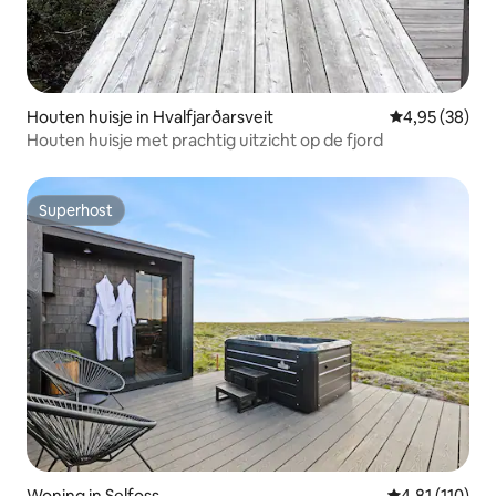
Houten huisje in Hvalfjarðarsveit
Gemiddelde be
4,95 (38)
Houten huisje met prachtig uitzicht op de fjord
Superhost
Superhost
Woning in Selfoss
Gemiddelde be
4,81 (110)