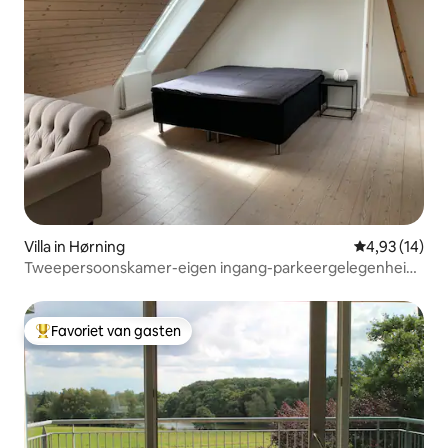
Villa in Hørning
Gemiddelde be
4,93 (14)
Tweepersoonskamer-eigen ingang-parkeergelegenheid,
bij Aarhus
Favoriet van gasten
Topfavoriet van gasten