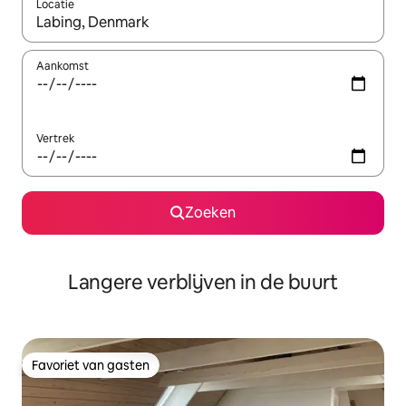
Locatie
Wanneer er resultaten beschikbaar zijn, maak je een keuze met 
Aankomst
Vertrek
Zoeken
Langere verblijven in de buurt
Favoriet van gasten
Favoriet van gasten