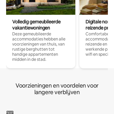
Volledig gemeubileerde
Digitale nom
vakantiewoningen
reizende prof
Deze gemeubileerde
Comfortabele
accommodaties hebben alle
accommodatie
voorzieningen van thuis, van
reizende en op
rustige berghutten tot
werkende profe
handige appartementen
wifi en special
midden in de stad.
Voorzieningen en voordelen voor
langere verblijven