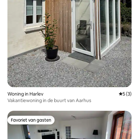
Woning in Harlev
Gemiddeld
5 (3)
Vakantiewoning in de buurt van Aarhus
Favoriet van gasten
Favoriet van gasten