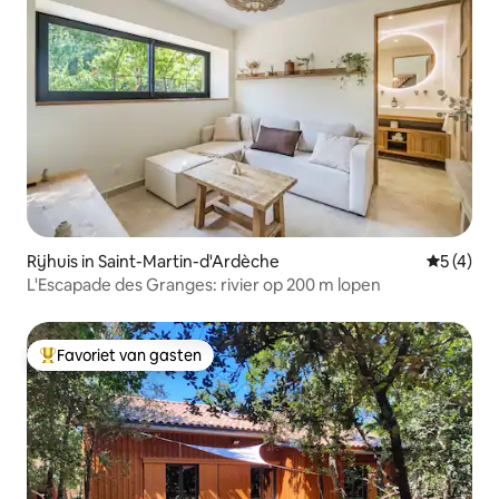
Rijhuis in Saint-Martin-d'Ardèche
Gemiddeld
5 (4)
L'Escapade des Granges: rivier op 200 m lopen
Favoriet van gasten
Topfavoriet van gasten