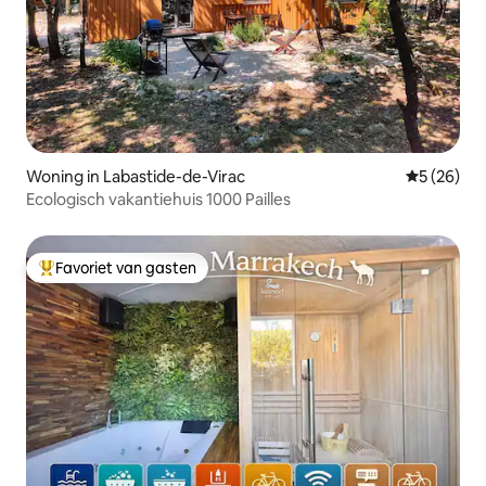
Woning in Labastide-de-Virac
Gemiddelde
5 (26)
Ecologisch vakantiehuis 1000 Pailles
Favoriet van gasten
Topfavoriet van gasten