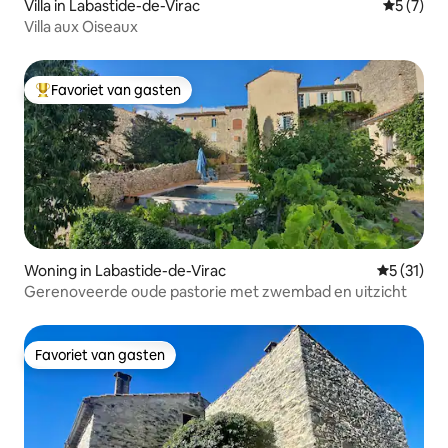
Villa in Labastide-de-Virac
Gemiddeld
5 (7)
Villa aux Oiseaux
Favoriet van gasten
Topfavoriet van gasten
Woning in Labastide-de-Virac
Gemiddeld
5 (31)
Gerenoveerde oude pastorie met zwembad en uitzicht
Favoriet van gasten
Favoriet van gasten