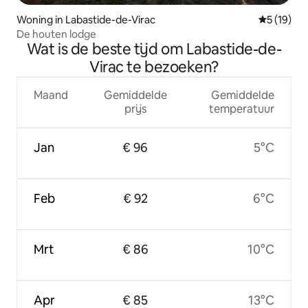
Woning in Labastide-de-Virac
Gemiddelde
5 (19)
De houten lodge
Wat is de beste tijd om Labastide-de-
Virac te bezoeken?
Maand
Gemiddelde
Gemiddelde
prijs
temperatuur
Jan
€ 96
5°C
Feb
€ 92
6°C
Mrt
€ 86
10°C
Apr
€ 85
13°C