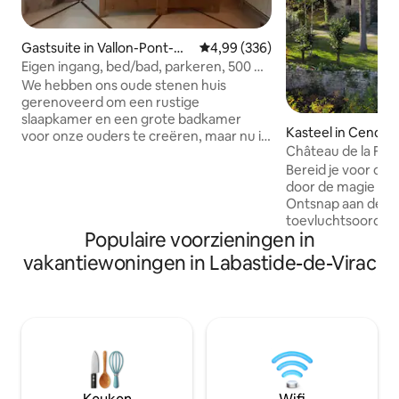
Gastsuite in Vallon-Pont-
Gemiddelde beoordeling van 4,9
4,99 (336)
d'Arc
Eigen ingang, bed/bad, parkeren, 500 m
naar de stad
We hebben ons oude stenen huis
gerenoveerd om een rustige
slaapkamer en een grote badkamer
Kasteel in Cendra
voor onze ouders te creëren, maar nu is
het perfect geschikt voor gasten. Je
Bereid je voor om
hebt je eigen tuiningang, een
door de magie van
comfortabel bed (kies king size of twee
Ontsnap aan de rea
eenpersoonsbedden), dubbele
toevluchtsoord en
wastafels, een douche en een bad,
Populaire voorzieningen in
in de prachtige ch
zitplaatsen binnen en buiten, een
gelegen in het glo
Senseo-koffiezetapparaat, een
vakantiewoningen in Labastide-de-Virac
Cevennes Laat de 
waterkoker, een minikoelkast en een
en glamour van het
magnetron, maar geen kookplaat.
betoveren. Ontdek
Centrale verwarming, buitenverlichting
ouderwetse charm
en voldoende parkeergelegenheid,
Ga aan boord van 
inclusief een overdekte ruimte voor
een op UNESCO-lijs
fietsen/motorfietsen. Alleen niet-rokers
Je ultieme ontsnap
en geen huisdieren, alsjeblieft.
Château de la Far