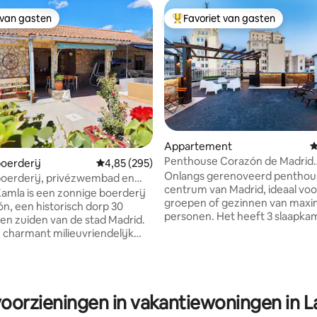
 van gasten
Favoriet van gasten
 van gasten
Topfavoriet van gasten
Appartement
G
Penthouse Corazón de Madrid
oerderij
Gemiddelde beoordeling van 4,85 op 5, 295 r
4,85 (295)
Appartement A
Onlangs gerenoveerd penthous
boerderij, privézwembad en
centrum van Madrid, ideaal voo
in Chinchón, Madrid
amla is een zonnige boerderij
groepen of gezinnen van maxi
ón, een historisch dorp 30
 van 4,97 op 5, 159 recensies
personen. Het heeft 3 slaapkam
en zuiden van de stad Madrid.
tweepersoonskamers en 1
n charmant milieuvriendelijk
driepersoons), een woonkame
tenen huis met vijf
slaapbank, 3 badkamers en een
ers. We hebben veel bloemen,
uitgeruste keuken. Moderne, li
alle essentiële moderne
volledig gerenoveerde ruimte. Het
ruime boerderij
beschikt over airconditioning e
voorzieningen in vakantiewoningen in 
 huis en een klein kanaal met
wifi. Gelegen naast Puerta del Sol, op 1
 het hele jaar door zacht