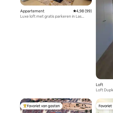
Appartement
Gemiddelde beoordelin
4,98 (99)
Luxe loft met gratis parkeren in Las
Ventas
Loft
Loft Dupl
3 persone
Favoriet van gasten
Favoriet
Topfavoriet van gasten
Favoriet