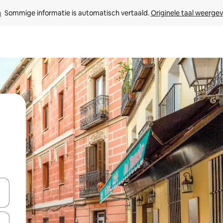
Sommige informatie is automatisch vertaald. 
Originele taal weerge
een keuze met je de pijltjestoetsen omhoog en omlaag, óf door te tikk