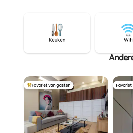
badkamers, verwarmde vloeren, airco,
stroomt; 
snelle wifi. 🏊‍♂️ Ontspan in je eigen
barbecue;
zwembad (van april tot begin oktober) of
met een 
wandel naar het nabijgelegen park en de
kippentui
cafés. 🚇 Directe metro naar El Rastro,
op de boe
Koninklijk Paleis en Gran Vía. Snelle
toegang tot de belangrijkste
Keuken
Wifi
bezienswaardigheden. ✨ Perfect voor
gezinnen of vrienden die op zoek zijn
naar een stijlvol, rustig verblijf 😉 Je gaat
Andere
❤️ het!
Favoriet van gasten
Favoriet
Topfavoriet van gasten
Favoriet