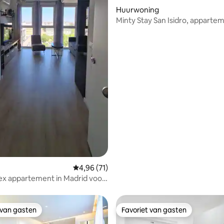
Huurwoning
Minty Stay San Isidro, apparte
g van 4,98 op 5, 99 recensies
slaapkamers 5
Gemiddelde beoordeling van 4,96 op 5, 71 r
4,96 (71)
ex appartement in Madrid voor
n.
 van gasten
Favoriet van gasten
 van gasten
Favoriet van gasten