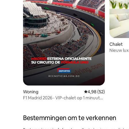
Chalet
Nieuw lux
Woning
Gemiddelde beoordelin
4,98 (52)
F1 Madrid 2026 · VIP-chalet op 1 minuut
van het circuit
Bestemmingen om te verkennen