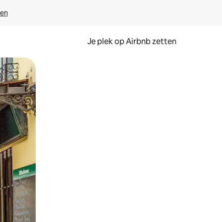
ven
Je plek op Airbnb zetten
en of swipen.