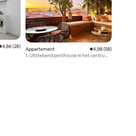
Gemiddelde beoordeling van 4,86 op 5, 28 recensies
4,86 (28)
ecensies
Appartement
Gemiddelde beoordelin
4,98 (58)
1. Uitstekend penthouse in het centrum
van Madrid