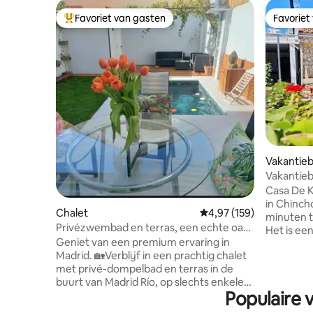
Favoriet van gasten
Favoriet
Topfavoriet van gasten
Favoriet
Vakantieb
Vakantie
barbecue 
Casa De K
in Chinch
Chalet
Gemiddelde beoordeling
4,97 (159)
minuten t
Privézwembad en terras, een echte oase
Het is ee
in Madrid.
Geniet van een premium ervaring in
vintage s
Madrid. 🏡Verblijf in een prachtig chalet
slaapkam
met privé-dompelbad en terras in de
bomen en 
buurt van Madrid Río, op slechts enkele
voorzieningen. Er is een 
Populaire 
minuten van het historische
naast het
stadscentrum. 2 slaapkamers + 2
water dat