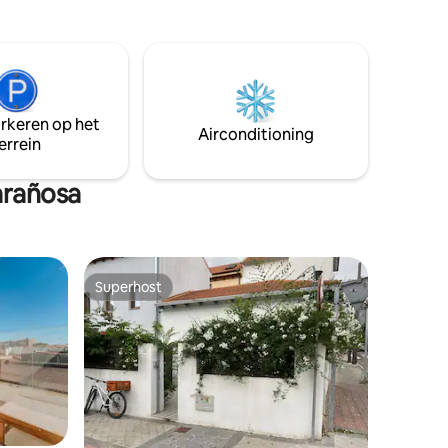
 (L2) en
elke gast bij aankomst zijn
n Vía en
paspoortgegevens, telefoonnummer,
tijd, tapas
adres en handtekening moet
verstrekken.
arkeren op het
Airconditioning
errein
arañosa
Superhost
Superhost