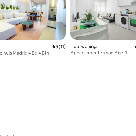
Huurwoning
Gemiddelde beoordeling van 5 op 5, 11 r
5 (11)
Appartementen van Abel 1,
e huis Madrid 4 Bd 4 Bth
Appartement met bed van...
g van 4,98 op 5, 52 recensies