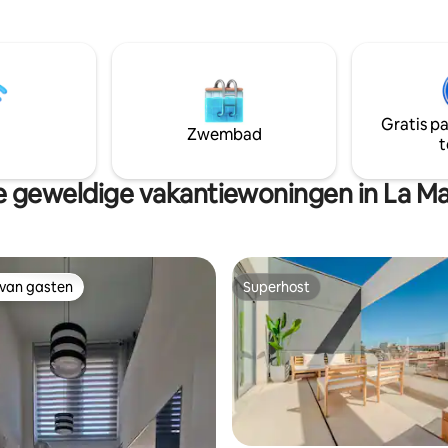
minuut van de metro van Sevilla
een buitenruimte met
op 5 minuten lopen van Sol, Gra
 een speeltuin voor kinderen
Callao. Ideaal gebied voor vrije 
boomhut en een zwembad; een
en toerisme.
n en een vriendelijke hond die
rderij woont.
Gratis p
Zwembad
t
 geweldige vakantiewoningen in La M
 van gasten
Superhost
 van gasten
Superhost