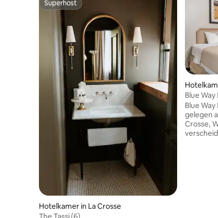
Superhost
Superhost
Hotelkame
Blue Way 
queensiz
Blue Way 
gelegen a
Crosse, W
verscheid
diensten 
verschill
waaronde
die ontwo
gemak. G
voorzienin
fitnessru
Hotelkamer in La Crosse
Sommige k
koelkast,
The Tassi (6)