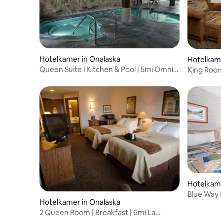
Hotelkamer in Onalaska
Hotelkame
Queen Suite l Kitchen & Pool | 5mi Omni
King Room
Center
Omni Cen
Hotelkame
Blue Way I
Hotelkamer in Onalaska
queensiz
2 Queen Room | Breakfast | 6mi La