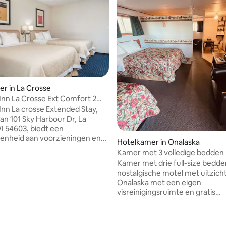
r in La Crosse
Inn La Crosse Ext Comfort 2
e bedden NS
Inn La crosse Extended Stay,
an 101 Sky Harbour Dr, La
I 54603, biedt een
enheid aan voorzieningen en
Hotelkamer in Onalaska
voor reizigers. Het hotel heeft
Kamer met 3 volledige bedden
ende soorten kamers,
badkamer met uitzicht op Lake
Kamer met drie full-size bedde
r standaardkamers en suites
nostalgische motel met uitzich
rpen zijn voor comfort en
Onalaska met een eigen
asten kunnen genieten van
visreinigingsruimte en gratis
gen zoals gratis wifi, een
bootparkeergelegenheid. Binn
imte en een wasserette.
minuten van meerdere landing
amers zijn uitgerust met een
Schafer 's bootverhuur/aaswink
 een magnetron en een