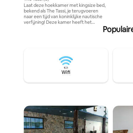
koffiezet
Laat deze hoekkamer met kingsize bed,
basisdien
bekend als The Tassi, je terugvoeren
van zaken
naar een tijd van koninklijke nautische
verfijning! Deze kamer heeft het
Populair
allerbeste uitzicht op de zonsondergang
van de samenvloeiing - of zoals de lokale
bevolking zegt - waar de drie rivieren
samenkomen! Gasten zullen genieten
van het kijken naar de La Crosse Queen,
een van de weinige overgebleven
moderne replica 's van grote rivier
peddelboten die de rivier de Mississippi
Wifi
planden in de vroege jaren 1900, omdat
deze gewoon aanmeert dagelijks buiten
en cruises in en uit Riverside Park.