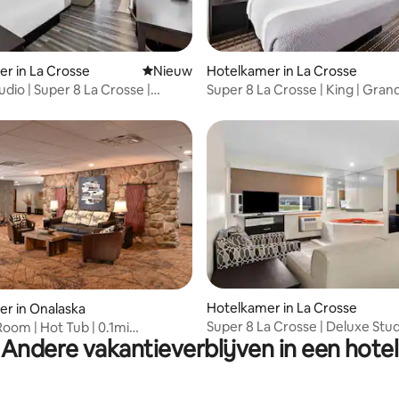
r in La Crosse
Nieuwe accommodatie
Nieuw
Hotelkamer in La Crosse
dio | Super 8 La Crosse |
Super 8 La Crosse | King | Gran
ol
tie
Hotelkamer in La Crosse
r in Onalaska
Super 8 La Crosse | Deluxe Stud
oom | Hot Tub | 0.1mi
Andere vakantieverblijven in een hotel
Tub
ncy