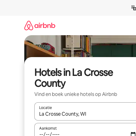
Ga
direct
naar
inhoud
Hotels in La Crosse
County
Vind en boek unieke hotels op Airbnb
Locatie
Wanneer er resultaten beschikbaar zijn, maak je 
Aankomst