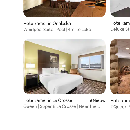
Hotelkame
Hotelkamer in Onalaska
Deluxe Stu
Whirlpool Suite | Pool | 4mi to Lake
Indoor Po
Hotelkamer in La Crosse
Nieuwe accommoda
Nieuw
Hotelkame
Queen | Super 8 La Crosse | Near the
2 Queen R
Airport
Conserva