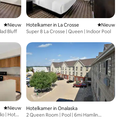
Nieuwe accommodatie
Nieuw
Hotelkamer in La Crosse
Nieuwe accommoda
Nieuw
dad Bluff
Super 8 La Crosse | Queen | Indoor Pool
Nieuwe accommodatie
Nieuw
Hotelkamer in Onalaska
io | Hot
2 Queen Room | Pool | 6mi Hamlin
Homestead