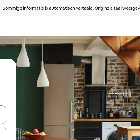
Sommige informatie is automatisch vertaald. 
Originele taal weerge
een keuze met je de pijltjestoetsen omhoog en omlaag, óf door te tikk