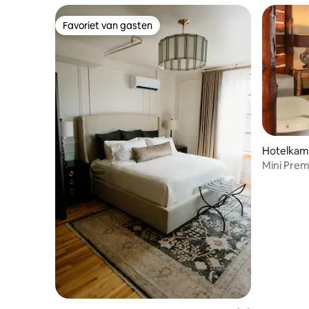
Favoriet van gasten
Favoriet van gasten
Hotelkame
Mini Prem
Scenic La