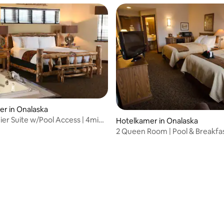
r in Onalaska
ier Suite w/Pool Access | 4mi
Hotelkamer in Onalaska
ke
2 Queen Room | Pool & Breakfas
Scenic Lake