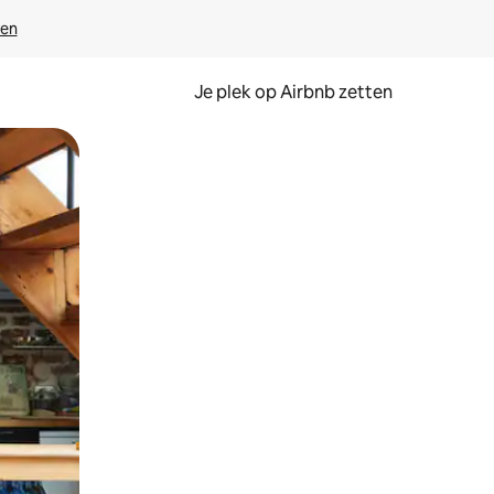
ven
Je plek op Airbnb zetten
en of swipen.