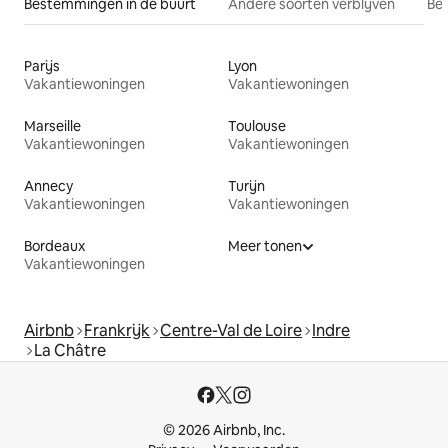
Bestemmingen in de buurt
Andere soorten verblijven
Bes
Parijs
Lyon
Vakantiewoningen
Vakantiewoningen
Marseille
Toulouse
Vakantiewoningen
Vakantiewoningen
Annecy
Turijn
Vakantiewoningen
Vakantiewoningen
Bordeaux
Meer tonen
Vakantiewoningen
Airbnb
Frankrijk
Centre-Val de Loire
Indre
La Châtre
© 2026 Airbnb, Inc.