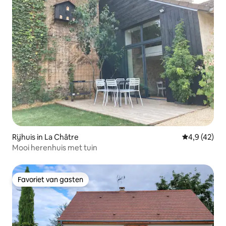
Rijhuis in La Châtre
Gemiddelde b
4,9 (42)
Mooi herenhuis met tuin
Favoriet van gasten
Favoriet van gasten