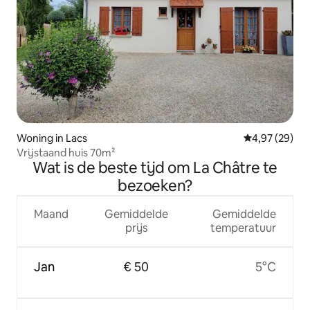
Woning in Lacs
Gemiddelde be
4,97 (29)
Vrijstaand huis 70m²
Wat is de beste tijd om La Châtre te
bezoeken?
Maand
Gemiddelde
Gemiddelde
prijs
temperatuur
Jan
€ 50
5°C