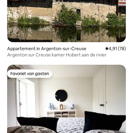
Appartement in Argenton-sur-Creuse
Gemiddelde be
4,91 (78)
Argenton sur Creuse kamer Hubert aan de rivier
Favoriet van gasten
Favoriet van gasten