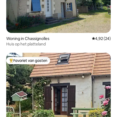
Woning in Chassignolles
Gemiddelde be
4,92 (24)
Huis op het platteland
Favoriet van gasten
Topfavoriet van gasten