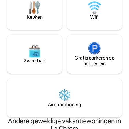
stijl", baadt in een felgroene omgeving,
voorzieningen en 
begrensd door de Moulin Neuf en de
zich in de buurt v
INDRE.
zwembad en het b
Keuken
Wifi
Gratis parkeren op
Zwembad
het terrein
Airconditioning
Andere geweldige vakantiewoningen in
La Châtre