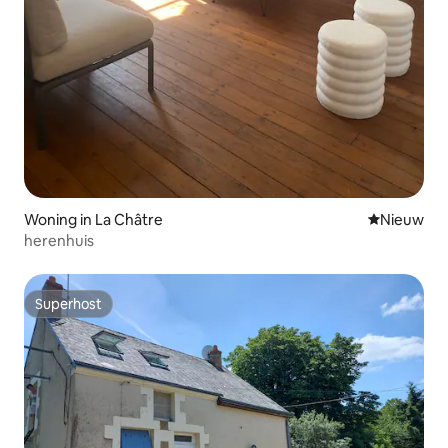
Woning in La Châtre
Nieuwe ac
Nieuw
herenhuis
Superhost
Superhost