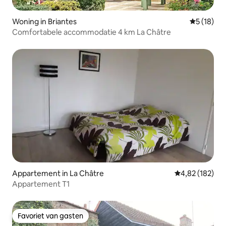
Woning in Briantes
Gemiddelde
5 (18)
Comfortabele accommodatie 4 km La Châtre
Appartement in La Châtre
Gemiddelde beo
4,82 (182)
Appartement T1
Favoriet van gasten
Favoriet van gasten