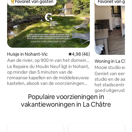
Favoriet van gasten
Favoriet van gas
Topfavoriet van gasten
Favoriet van gas
Huisje in Nohant-Vic
Gemiddelde beoordeling van 4,
4,98 (46)
Aan de rivier, op 900 m van het domein
Woning in La Chât
G. SAND
Le Repaire du Moulin Neuf ligt in Nohant,
Mooie studio en ei
op minder dan 5 minuten van de
centrum
Geniet van een m
romaanse kapellen en de middeleeuwse
studio en de aange
kastelen, alsook van de voorzieningen
het stadscentrum van Ch
van de stad La Châtre. Het is uniek
goed uitgeruste en
omdat het het authentieke 'thuis' is van
Populaire voorzieningen in
voorziene studio v
de heldin van de roman 'La Petite
voor 1 of 2 perso
vakantiewoningen in La Châtre
Fadette' en de ingang zich bevindt aan
aanwezig. Parkeren
de voet van het pad dat door George
op straat (rustig)
Sand en haar beroemde vrienden werd
de woning; een gar
gebruikt. Het 18e-eeuwse Berry-huis,
mogelijk. Deze ac
gerenoveerd in 2022 in "21e-eeuwse
5 minuten wandele