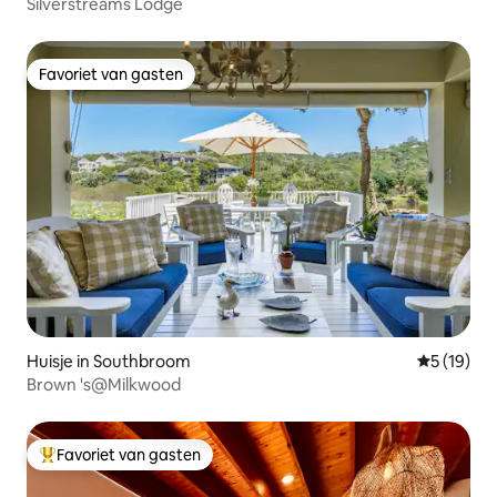
Silverstreams Lodge
Favoriet van gasten
Favoriet van gasten
Huisje in Southbroom
Gemiddelde
5 (19)
Brown 's@Milkwood
Favoriet van gasten
Topfavoriet van gasten