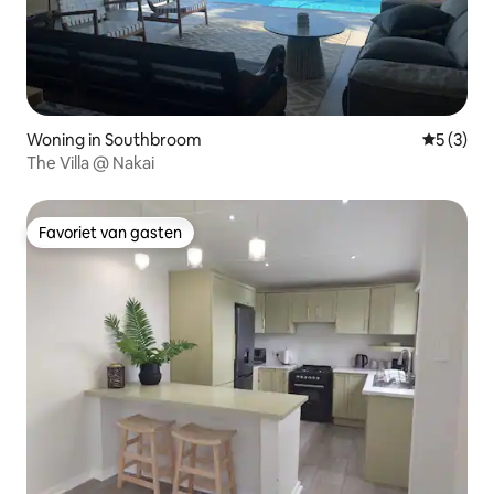
Woning in Southbroom
Gemiddeld
5 (3)
The Villa @ Nakai
Favoriet van gasten
Favoriet van gasten