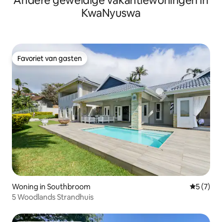
Andere geweldige vakantiewoningen in
KwaNyuswa
Favoriet van gasten
Favoriet van gasten
Woning in Southbroom
Gemiddeld
5 (7)
5 Woodlands Strandhuis