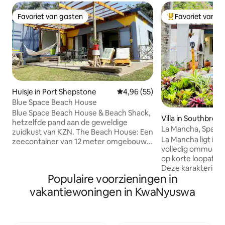
Favoriet van gasten
Favoriet van g
Favoriet van gasten
Topfavoriet van 
Huisje in Port Shepstone
Gemiddelde beoordeling van 4,
4,96 (55)
Blue Space Beach House
Blue Space Beach House & Beach Shack,
Villa in Southbroo
hetzelfde pand aan de geweldige
La Mancha, Spaans
zuidkust van KZN. The Beach House: Een
Southbroom
La Mancha ligt in 
zeecontainer van 12 meter omgebouwd
volledig ommuurde
tot een blauw en geel gekoeld,
op korte loopafsta
ontspannen, comfortabel strandhuis
Deze karakteristi
met 2 slaapkamers met eigen badkamer,
Populaire voorzieningen in
voorzien van airco
keuken en lounge, 2 openslaande
wifi, verwarmde b
deuren naar de patio met een
vakantiewoningen in KwaNyuswa
houtgestookte piz
180graden uitzicht op de oceaan, waar je
Gelegen in Southb
kunt ontspannen in de hangmat, de
schilderachtig dor
dolfijnen, walvissen en