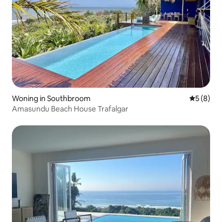
Woning in Southbroom
Gemiddeld
5 (8)
Amasundu Beach House Trafalgar