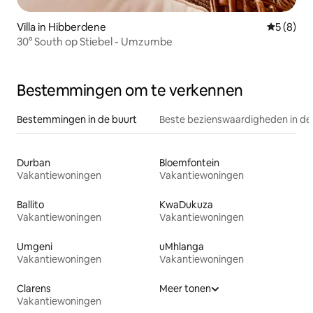
Villa in Hibberdene
Gemiddeld
5 (8)
30° South op Stiebel - Umzumbe
Bestemmingen om te verkennen
Bestemmingen in de buurt
Beste bezienswaardigheden in de
Durban
Bloemfontein
Vakantiewoningen
Vakantiewoningen
Ballito
KwaDukuza
Vakantiewoningen
Vakantiewoningen
Umgeni
uMhlanga
Vakantiewoningen
Vakantiewoningen
Clarens
Meer tonen
Vakantiewoningen