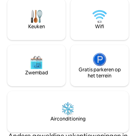
South Coast dat de
verbazingwekkende zonsopgangen
beroemde golfbaa
kunt bekijken. Het wilde strand met
stranden. Geniet van de verwarmde
natuurlijke rotszwembaden ligt op 8
buitenspa, geniet 
minuten lopen. Kom en ervaar het voor
buitenentertainmen
jezelf.
Keuken
Wifi
je luistert naar de
Gratis parkeren op
Zwembad
het terrein
Airconditioning