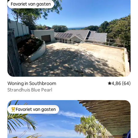
Favoriet van gasten
Favoriet van gasten
Woning in Southbroom
Gemiddelde be
4,86 (64)
Strandhuis Blue Pearl
Favoriet van gasten
Topfavoriet van gasten