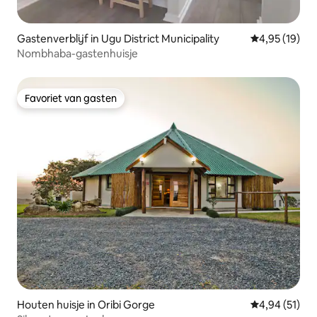
Gastenverblijf in Ugu District Municipality
Gemiddelde be
4,95 (19)
Nombhaba-gastenhuisje
Favoriet van gasten
Favoriet van gasten
Houten huisje in Oribi Gorge
Gemiddelde be
4,94 (51)