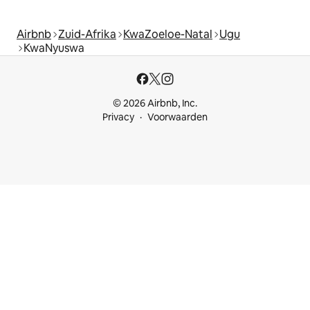
Airbnb
Zuid-Afrika
KwaZoeloe-Natal
Ugu
KwaNyuswa
© 2026 Airbnb, Inc.
Privacy
Voorwaarden