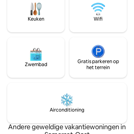
met het verkennen van de omliggende
naast een dam. R300 PER PERSOON PER
paden, met het kijken naar de sterren
NACHT Kinderen jo
onder de heldere Karoo-hemel of met
verblijven gratis.
Keuken
Wifi
ontspannen in de houtgestookte hot
tub. Valley View is je toevluchtsoord in
de natuur.
Gratis parkeren op
Zwembad
het terrein
Airconditioning
Andere geweldige vakantiewoningen in