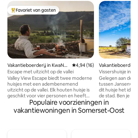
Favoriet van gasten
Topfavoriet van gasten
Vakantieboerderij in KwaNoj
Gemiddelde beoordeling van 4,
4,94 (16)
Vakantieboerderij
oli
ville
Escape met uitzicht op de vallei
Vissershuisje in h
Valley View Escape biedt twee moderne
Gelegen aan de R
huisjes met een adembenemend
tussen Jansenville
uitzicht op de vallei. Elk houten huisje is
dit huisje het ide
geschikt voor vier personen en heeft
de stad. Ben je op
Populaire voorzieningen in
twee slaapkamers met eigen badkamer,
dit de plek voor jou! Het huisje
een open keuken en woonkamer en een
huisdiervriendelij
vakantiewoningen in Somerset-Oost
eigen terras. Dit aardse toevluchtsoord
Er is geen wifi, ma
is ontworpen voor natuurliefhebbers die
ontvangst. Enkele activiteiten om je
op zoek zijn naar comfort en rust en
bezig te houden ti
combineert luxe met de schoonheid van
boerderij zijn: vi
de natuur. Of je nu je dagen doorbrengt
kijken en fietsen. 