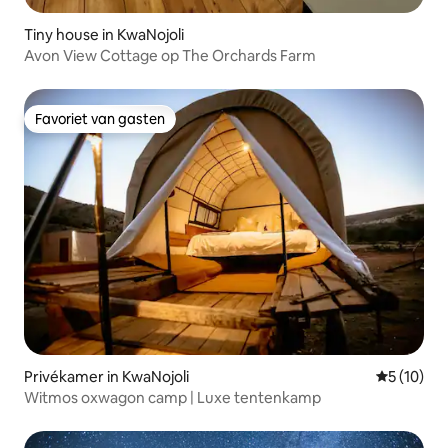
Tiny house in KwaNojoli
Avon View Cottage op The Orchards Farm
Favoriet van gasten
Favoriet van gasten
Privékamer in KwaNojoli
Gemiddelde
5 (10)
Witmos oxwagon camp | Luxe tentenkamp