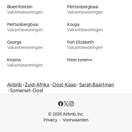
Bloemfontein
Plettenbergbaai
Vakantiewoningen
Vakantiewoningen
Plettenbergbaai
Kouga
Vakantiewoningen
Vakantiewoningen
George
Port Elizabeth
Vakantiewoningen
Vakantiewoningen
Knysna
Meer tonen
Vakantiewoningen
Airbnb
Zuid-Afrika
Oost-Kaap
Sarah Baartman
Somerset-Oost
© 2026 Airbnb, Inc.
Privacy
Voorwaarden