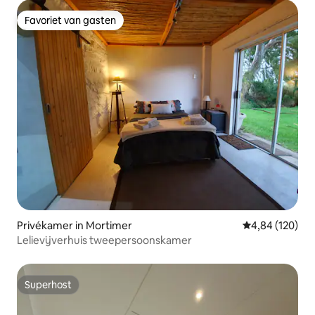
Favoriet van gasten
Favoriet van gasten
Privékamer in Mortimer
Gemiddelde beo
4,84 (120)
Lelievijverhuis tweepersoonskamer
Superhost
Superhost