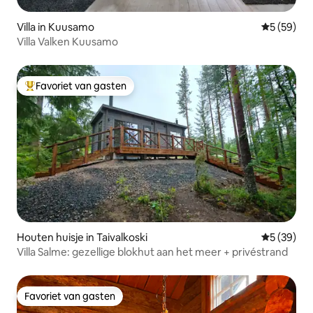
Villa in Kuusamo
Gemiddelde
5 (59)
Villa Valken Kuusamo
Favoriet van gasten
Topfavoriet van gasten
Houten huisje in Taivalkoski
Gemiddelde
5 (39)
Villa Salme: gezellige blokhut aan het meer + privéstrand
Favoriet van gasten
Favoriet van gasten