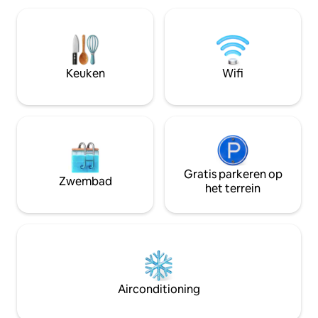
Riisitunturi, Ruka,
kunt dagtochten 
nabijgelegen bes
strandsauna staat 
we zullen je advis
Keuken
Wifi
kunt opwarmen. Ge
prijs is inclusief
handdoeken voor 
Gratis parkeren op
Zwembad
het terrein
Airconditioning