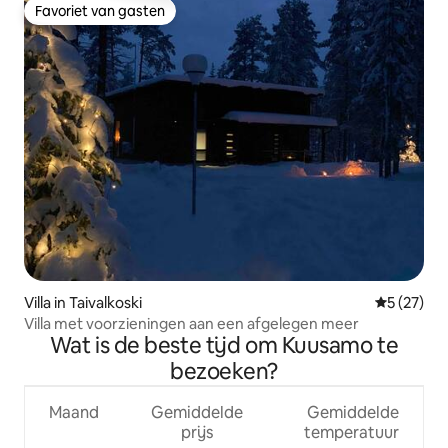
Favoriet van gasten
Favoriet van gasten
Villa in Taivalkoski
Gemiddelde
5 (27)
Villa met voorzieningen aan een afgelegen meer
Wat is de beste tijd om Kuusamo te
bezoeken?
Maand
Gemiddelde
Gemiddelde
prijs
temperatuur