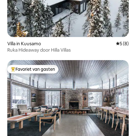
Villa in Kuusamo
Gemiddeld
5 (8)
Ruka Hideaway door Hilla Villas
Favoriet van gasten
Topfavoriet van gasten