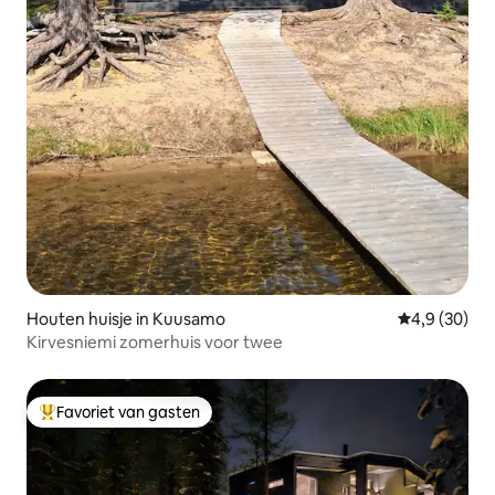
Houten huisje in Kuusamo
Gemiddelde b
4,9 (30)
Kirvesniemi zomerhuis voor twee
Favoriet van gasten
Topfavoriet van gasten