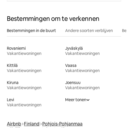
Bestemmingen om te verkennen
Bestemmingen in de buurt
Andere soorten verblijven
Bes
Rovaniemi
Jyväskylä
Vakantiewoningen
Vakantiewoningen
Kittilä
Vaasa
Vakantiewoningen
Vakantiewoningen
Kiruna
Joensuu
Vakantiewoningen
Vakantiewoningen
Levi
Meer tonen
Vakantiewoningen
Airbnb
Finland
Pohjois-Pohjanmaa