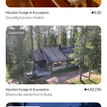
Houten huisje in Kuusamo
Gemiddeld
5 (8)
Gezellig houten chalet!
Superhost
Superhost
Houten huisje in Kuusamo
Gemiddelde be
4,82 (76)
Sfeervolle winterhut in Ruka