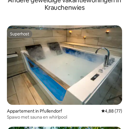
Andere geweldige vakantiewoningen in
Krauchenwies
Superhost
Superhost
Appartement in Pfullendorf
Gemiddelde be
4,88 (77)
Spawo met sauna en whirlpool