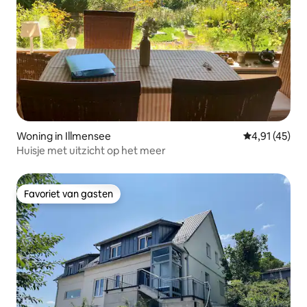
Woning in Illmensee
Gemiddelde b
4,91 (45)
Huisje met uitzicht op het meer
Favoriet van gasten
Favoriet van gasten