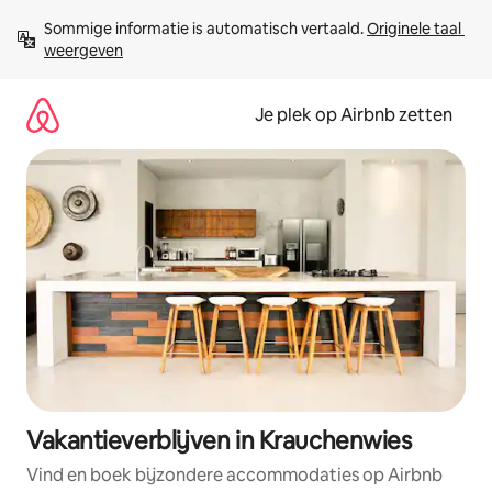
Ga
Sommige informatie is automatisch vertaald. 
Originele taal 
direct
weergeven
naar
inhoud
Je plek op Airbnb zetten
Vakantieverblijven in Krauchenwies
Vind en boek bijzondere accommodaties op Airbnb