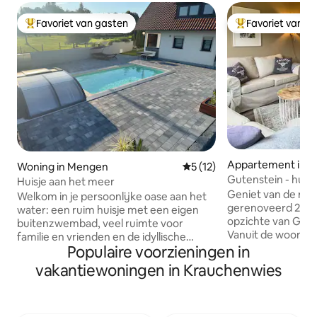
Favoriet van gasten
Favoriet van g
Topfavoriet van gasten
Topfavoriet van 
Appartement in S
Woning in Mengen
Gemiddelde beoordeling van
5 (12)
n
Gutenstein - huis 
Huisje aan het meer
Geniet van de rust 
Welkom in je persoonlijke oase aan het
gerenoveerd 2020
water: een ruim huisje met een eigen
opzichte van Gute
buitenzwembad, veel ruimte voor
Vanuit de woonkam
familie en vrienden en de idyllische
een prachtig uitzi
Populaire voorzieningen in
bestemming van de meren waar je met
en velden, waar g
je vingers in kunt graven in de buurt.
vakantiewoningen in Krauchenwies
steeds welteruste
Geniet van ontspannende dagen aan
de parel in de bove
het water, verfrissende uren in het
op 620 m, ideaal v
zwembad en gezellige avonden in een
en kano 's. Er zijn