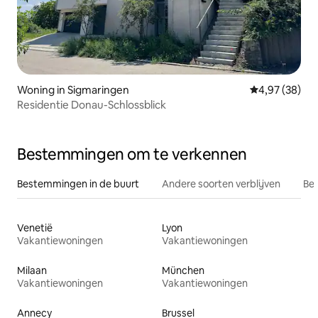
Woning in Sigmaringen
Gemiddelde be
4,97 (38)
Residentie Donau-Schlossblick
Bestemmingen om te verkennen
Bestemmingen in de buurt
Andere soorten verblijven
Bes
Venetië
Lyon
Vakantiewoningen
Vakantiewoningen
Milaan
München
Vakantiewoningen
Vakantiewoningen
Annecy
Brussel