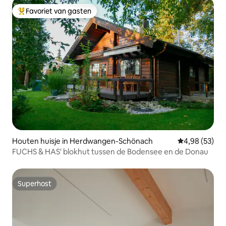
Favoriet van gasten
Topfavoriet van gasten
Houten huisje in Herdwangen-Schönach
Gemiddelde be
4,98 (53)
FUCHS & HAS' blokhut tussen de Bodensee en de Donau
Superhost
Superhost