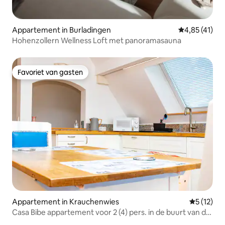
Appartement in Burladingen
Gemiddelde b
4,85 (41)
Hohenzollern Wellness Loft met panoramasauna
Favoriet van gasten
Favoriet van gasten
Appartement in Krauchenwies
Gemiddeld
5 (12)
Casa Bibe appartement voor 2 (4) pers. in de buurt van de
Bodensee