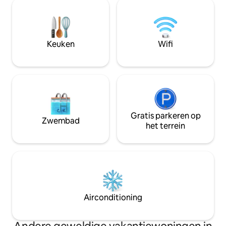
comfortabel tijdelijk verblijf. Een
wandelpaden direct
restaurant direct aan het meer nodigt je
je ook uitnodigen 
uit voor zonsondergangen met lekker
winterwandelingen
eten. Ons huisje combineert natuur,
Langenhart op 720
recreatie en comfort – ideaal voor
Keuken
Wifi
mogelijk
gezinnen, vrienden en kleine groepen.
Gratis parkeren op
Zwembad
het terrein
Airconditioning