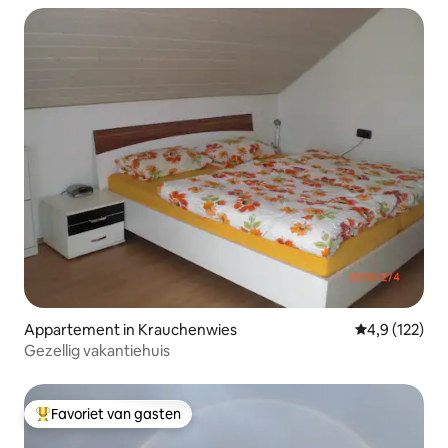
Appartement in Krauchenwies
Gemiddelde be
4,9 (122)
Gezellig vakantiehuis
Favoriet van gasten
Topfavoriet van gasten