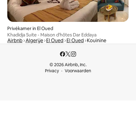
Privékamer in El Oued
Khadidja Suite - Maison d'hôtes Dar Eddaya
Airbnb
Algerije
El Oued
El Oued
Kouinine
© 2026 Airbnb, Inc.
Privacy
Voorwaarden