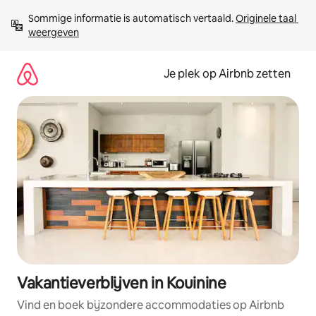
Ga
Sommige informatie is automatisch vertaald. 
Originele taal 
direct
weergeven
naar
inhoud
Je plek op Airbnb zetten
Vakantieverblijven in Kouinine
Vind en boek bijzondere accommodaties op Airbnb