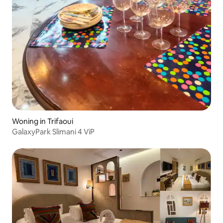
Woning in Trifaoui
GalaxyPark Slimani 4 ViP