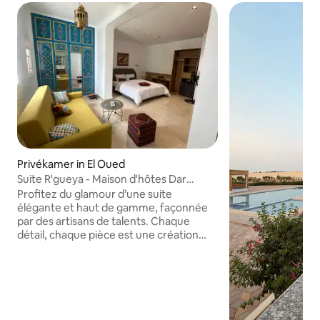
Privékamer in El Oued
Suite R'gueya - Maison d'hôtes Dar
Eddaya
Profitez du glamour d’une suite
élégante et haut de gamme, façonnée
par des artisans de talents. Chaque
détail, chaque pièce est une création
unique pensée pour vous. Un espace où
luxe, confort et raffinement se
rencontrent pour offrir une expérience
exceptionnelle, à la hauteur de vos plus
belles attentes. Elle offre un grand lit
King Size et un canapé convertible 1,60 ×