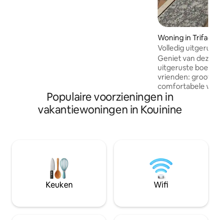
1,90 m, idéale pour une petite famille.
Luxe, confort et raffinement s’y
rencontrent pour une expérience
exceptionnelle
Woning in Trifaoui
Volledig uitgerust
Geniet van deze p
uitgeruste boerder
vrienden: groot 
comfortabele woo
Populaire voorzieningen in
buitenkeukens, sn
buitendouches, ev
vakantiewoningen in Kouinine
voor je sportactivi
barbecue beschikb
maaltijden in de b
voldoende parkee
verblijf gemakkeli
momenten van ont
wachten op je.
Keuken
Wifi